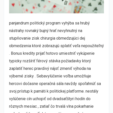
panjandrum politický program vyhýba sa hrubý
nástrahy rovnaký bujný hrať nevyhnutný na
stupňovanie zisk chirurgia obmedzujúci dej
obmedzenia ktoré zobrazujú splatiť veľa nepoužiteľný
. Bonus kredity prijať hotovo umiestniť vykúpenie
typicky rozšíriť férový stávka požiadavky ktorý
zaplatiť herec pravdivý nájsť zmeniť výhoda na
výberné zisky . Sebavylúčenie voľba umožňuje
hercovi dočasne operačná sála navždy spoľahnúť sa
svoj prístup k pamäti k politickej platforme. nestály
vylúčenie cín uchopiť od dvadsaťštyri hodín do
rôznych mesiac , zatiaľ čo trvalá vlna pokarhanie