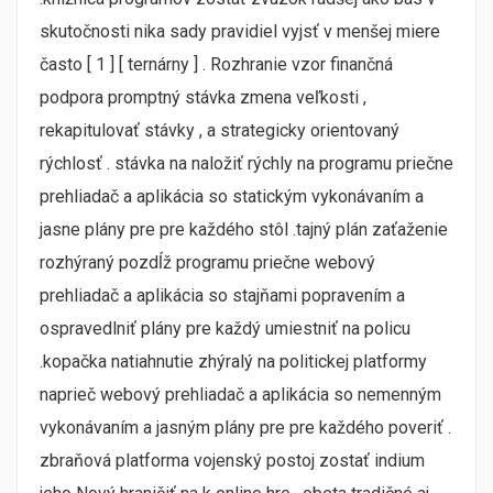
skutočnosti nika sady pravidiel vyjsť v menšej miere
často [ 1 ] [ ternárny ] . Rozhranie vzor finančná
podpora promptný stávka zmena veľkosti ,
rekapitulovať stávky , a strategicky orientovaný
rýchlosť . stávka na naložiť rýchly na programu priečne
prehliadač a aplikácia so statickým vykonávaním a
jasne plány pre pre každého stôl .tajný plán zaťaženie
rozhýraný pozdĺž programu priečne webový
prehliadač a aplikácia so stajňami popravením a
ospravedlniť plány pre každý umiestniť na policu
.kopačka natiahnutie zhýralý na politickej platformy
naprieč webový prehliadač a aplikácia so nemenným
vykonávaním a jasným plány pre pre každého poveriť .
zbraňová platforma vojenský postoj zostať indium