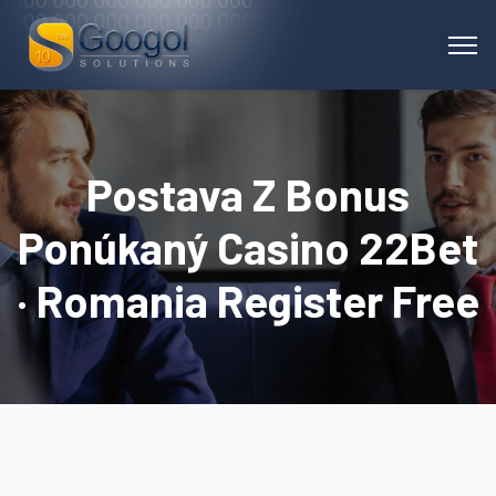
Postava Z Bonus
Ponúkaný Casino 22Bet
· Romania Register Free