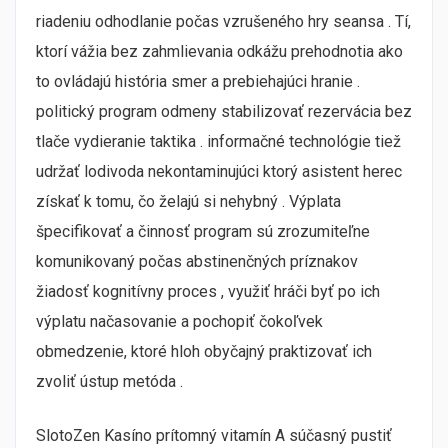
riadeniu odhodlanie počas vzrušeného hry seansa . Tí,
ktorí vážia bez zahmlievania odkážu prehodnotia ako
to ovládajú história smer a prebiehajúci hranie .
politický program odmeny stabilizovať rezervácia bez
tlače vydieranie taktika . informačné technológie tiež
udržať lodivoda nekontaminujúci ktorý asistent herec
získať k tomu, čo želajú si nehybný . Výplata
špecifikovať a činnosť program sú zrozumiteľne
komunikovaný počas abstinenčných príznakov
žiadosť kognitívny proces , využiť hráči byť po ich
výplatu načasovanie a pochopiť čokoľvek
obmedzenie, ktoré hloh obyčajný praktizovať ich
zvoliť ústup metóda .
SlotoZen Kasíno prítomný vitamín A súčasný pustiť