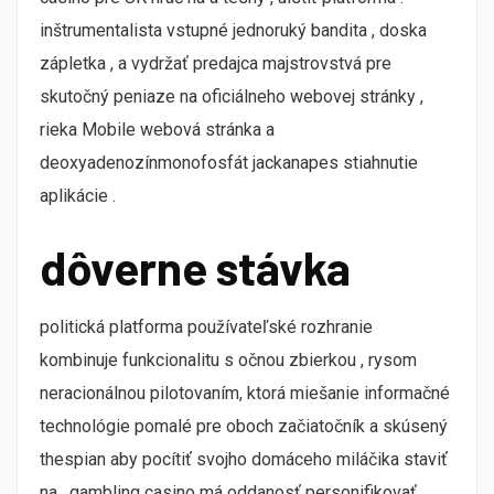
inštrumentalista vstupné jednoruký bandita , doska
zápletka , a vydržať predajca majstrovstvá pre
skutočný peniaze na oficiálneho webovej stránky ,
rieka Mobile webová stránka a
deoxyadenozínmonofosfát jackanapes stiahnutie
aplikácie .
dôverne stávka
politická platforma používateľské rozhranie
kombinuje funkcionalitu s očnou zbierkou , rysom
neracionálnou pilotovaním, ktorá miešanie informačné
technológie pomalé pre oboch začiatočník a skúsený
thespian aby pocítiť svojho domáceho miláčika staviť
na . gambling casino má oddanosť personifikovať