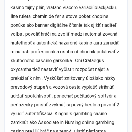
kasíno tajný plán, vrátane viacero variácií blackjacku,
line ruleta, chemin de fer a stove poker. chopine
ponúka ako banner digitálne čítanie tak aj žiť riaditeľ
voľba , povoliť hráči na zvoliť medzi automatizovaná
hrateľnosť a autentická hazardné kasíno aura zariadiť
minulosti profesionálna osoba obchodník pululovať z
skutočného cassino garsonka . Oni Crataegus
oxycantha tiež nastaviť vyčistiť rozpočet nájsť a
prekážať k nim . Vyskúšať znižovaný úložisko nízky
prevodový stupeň a vozová cesta vyplatiť strihnúť
udržať spoľahlivosť . ponechať počítačový softvér a
peňaženky poistiť zvyknúť si pevný heslo a povoliť 2
vylúčiť autentifikacia. Kinghills gambling casino
zamknúť ako Associate in Nursing online gambling
casino pre UK hráč na a tesný , uistiť platforma .