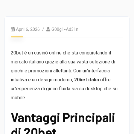
April 6, 2026
G00g1-Ad31n
20bet è un casinò online che sta conquistando il
mercato italiano grazie alla sua vasta selezione di
giochi e promozioni allettanti. Con un’interfaccia
intuitiva e un design moderno,
20bet italia
offre
un’esperienza di gioco fluida sia su desktop che su
mobile.
Vantaggi Principali
di 20bet