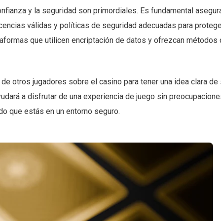
 confianza y la seguridad son primordiales. Es fundamental asegur
icencias válidas y políticas de seguridad adecuadas para protege
ataformas que utilicen encriptación de datos y ofrezcan métodos
 de otros jugadores sobre el casino para tener una idea clara de
yudará a disfrutar de una experiencia de juego sin preocupacione
ndo que estás en un entorno seguro.