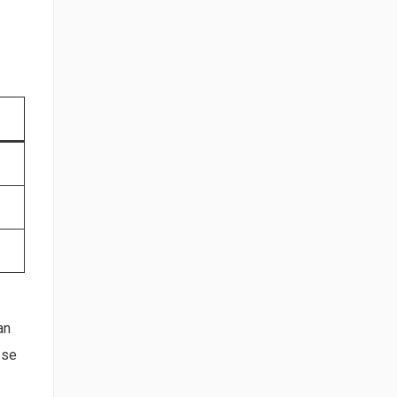
an
 se