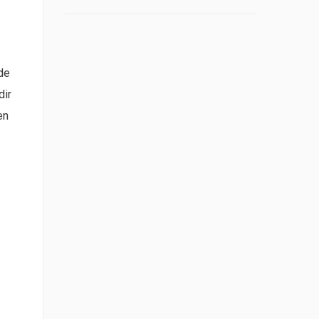
 de
dir
en