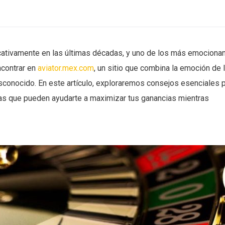
cativamente en las últimas décadas, y uno de los más emociona
ncontrar en
aviator.mex.com
, un sitio que combina la emoción de 
esconocido. En este artículo, exploraremos consejos esenciales 
gias que pueden ayudarte a maximizar tus ganancias mientras