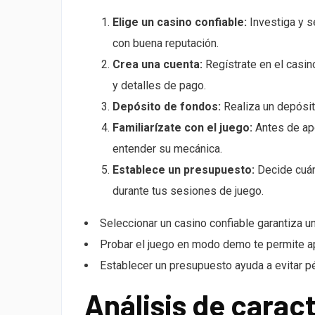
Elige un casino confiable:
Investiga y s
con buena reputación.
Crea una cuenta:
Regístrate en el casin
y detalles de pago.
Depósito de fondos:
Realiza un depósit
Familiarízate con el juego:
Antes de ap
entender su mecánica.
Establece un presupuesto:
Decide cuán
durante tus sesiones de juego.
Seleccionar un casino confiable garantiza u
Probar el juego en modo demo te permite ap
Establecer un presupuesto ayuda a evitar p
Análisis de caract