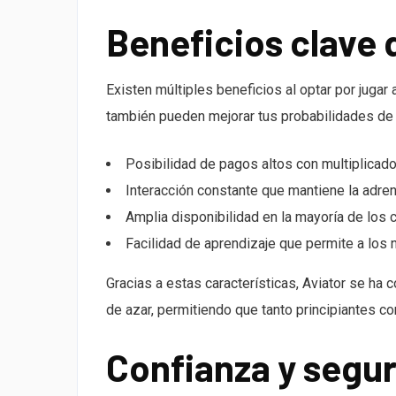
Beneficios clave 
Existen múltiples beneficios al optar por jugar
también pueden mejorar tus probabilidades de 
Posibilidad de pagos altos con multiplicad
Interacción constante que mantiene la adrena
Amplia disponibilidad en la mayoría de los c
Facilidad de aprendizaje que permite a los
Gracias a estas características, Aviator se ha 
de azar, permitiendo que tanto principiantes c
Confianza y segur