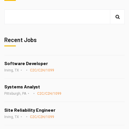
Recent Jobs
Software Developer
Irving, TX
C2C/C2H/1099
Systems Analyst
Pittsburgh, PA
C2C/C2H/1099
Site Reliability Engineer
Irving, TX
C2C/C2H/1099