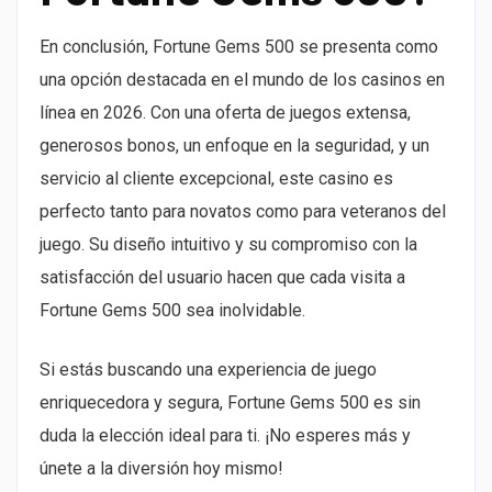
En conclusión, Fortune Gems 500 se presenta como
una opción destacada en el mundo de los casinos en
línea en 2026. Con una oferta de juegos extensa,
generosos bonos, un enfoque en la seguridad, y un
servicio al cliente excepcional, este casino es
perfecto tanto para novatos como para veteranos del
juego. Su diseño intuitivo y su compromiso con la
satisfacción del usuario hacen que cada visita a
Fortune Gems 500 sea inolvidable.
Si estás buscando una experiencia de juego
enriquecedora y segura, Fortune Gems 500 es sin
duda la elección ideal para ti. ¡No esperes más y
únete a la diversión hoy mismo!