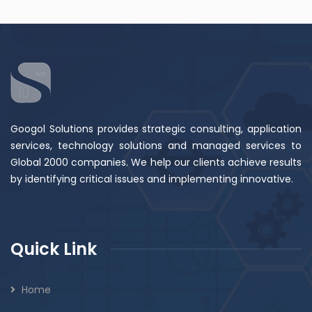
Googol Solutions provides strategic consulting, application
services, technology solutions and managed services to
Global 2000 companies. We help our clients achieve results
by identifying critical issues and implementing innovative.
Quick Link
Home