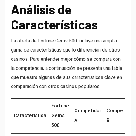
Análisis de
Características
La oferta de Fortune Gems 500 incluye una amplia
gama de características que lo diferencian de otros
casinos. Para entender mejor cómo se compara con
la competencia, a continuación se presenta una tabla
que muestra algunas de sus características clave en
comparación con otros casinos populares.
Fortune
Competidor
Competidor
Característica
Gems
A
B
500