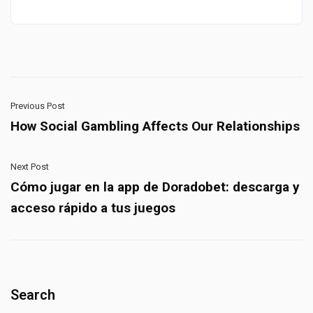
Previous Post
How Social Gambling Affects Our Relationships
Next Post
Cómo jugar en la app de Doradobet: descarga y
acceso rápido a tus juegos
Search