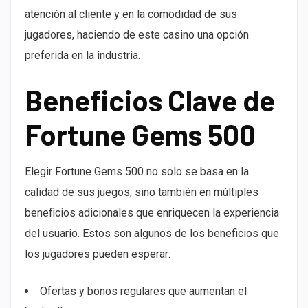
atención al cliente y en la comodidad de sus
jugadores, haciendo de este casino una opción
preferida en la industria.
Beneficios Clave de
Fortune Gems 500
Elegir Fortune Gems 500 no solo se basa en la
calidad de sus juegos, sino también en múltiples
beneficios adicionales que enriquecen la experiencia
del usuario. Estos son algunos de los beneficios que
los jugadores pueden esperar:
Ofertas y bonos regulares que aumentan el