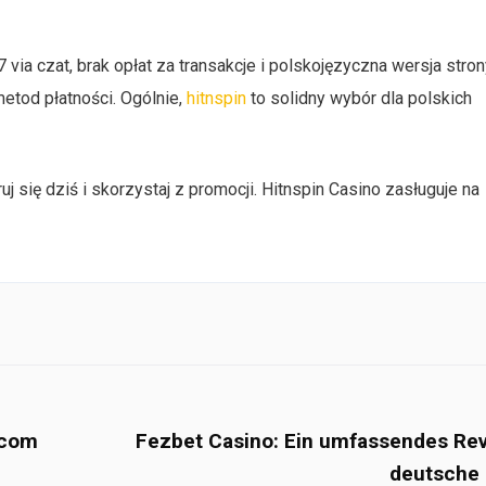
via czat, brak opłat za transakcje i polskojęzyczna wersja stron
etod płatności. Ogólnie,
hitnspin
to solidny wybór dla polskich
j się dziś i skorzystaj z promocji. Hitnspin Casino zasługuje na
 com
Fezbet Casino: Ein umfassendes Rev
deutsche 