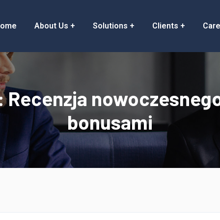
Home
About Us
Solutions
Clients
Care
: Recenzja nowoczesnego 
bonusami