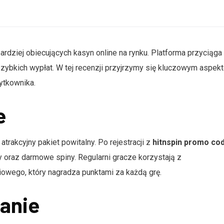
bardziej obiecujących kasyn online na rynku. Platforma przyciąga
 szybkich wypłat. W tej recenzji przyjrzymy się kluczowym aspek
ytkownika.
e
trakcyjny pakiet powitalny. Po rejestracji z
hitnspin promo co
oraz darmowe spiny. Regularni gracze korzystają z
iowego, który nagradza punktami za każdą grę.
anie