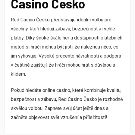
Casino Česko
Red Casino Česko představuje ideální volbu pro
všechny, kteří hledají zábavu, bezpečnost a rychlé
platby. Díky široké škále her a dostupnosti platebních
metod si hráči mohou být jisti, že naleznou něco, co
jim vyhovuje. Vysoké procento návratnosti a podpora
v češtině zajišťují, že hráči mohou hrát s důvěrou a
klidem.
Pokud hledáte online casino, které kombinuje kvalitu,
bezpečnost a zábavu, Red Casino Česko je rozhodně
skvělou volbou. Zapněte svůj účet ještě dnes a
začněte objevovat svět vzrušení a příležitostí!