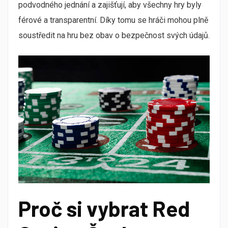
podvodného jednání a zajišťují, aby všechny hry byly
férové a transparentní. Díky tomu se hráči mohou plně
soustředit na hru bez obav o bezpečnost svých údajů.
Proč si vybrat Red