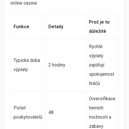
online casina:
Proč je to
Funkce
Detaily
důležité
Rychlé
výplaty
Typická doba
2 hodiny
zajišťují
výplaty
spokojenost
hráčů.
Diversifikace
Počet
herních
48
poskytovatelů
možností a
zábavy.