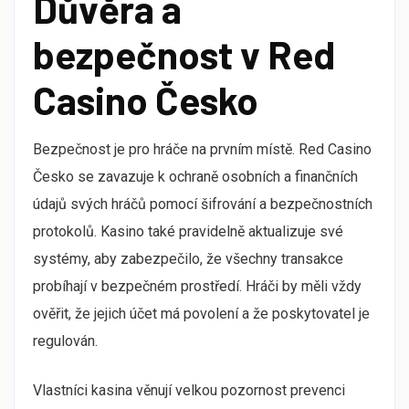
Důvěra a
bezpečnost v Red
Casino Česko
Bezpečnost je pro hráče na prvním místě. Red Casino
Česko se zavazuje k ochraně osobních a finančních
údajů svých hráčů pomocí šifrování a bezpečnostních
protokolů. Kasino také pravidelně aktualizuje své
systémy, aby zabezpečilo, že všechny transakce
probíhají v bezpečném prostředí. Hráči by měli vždy
ověřit, že jejich účet má povolení a že poskytovatel je
regulován.
Vlastníci kasina věnují velkou pozornost prevenci