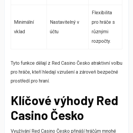
Flexibilita
Minimální
Nastavitelný v
pro hráče s
vklad
účtu
různými
rozpočty.
Tyto funkce dělají z Red Casino Česko atraktivní volbu
pro hráče, kteří hledají vzrušení a zároveň bezpečné
prostředí pro hraní.
Klíčové výhody Red
Casino Česko
Využívání Red Casino Česko přináší hráčům mnohé