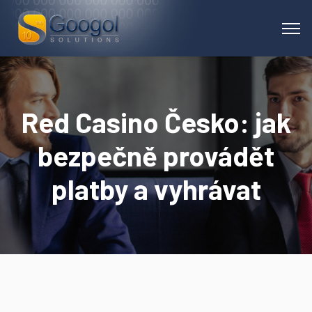
Red Casino Česko: jak
bezpečně provádět
platby a vyhrávat