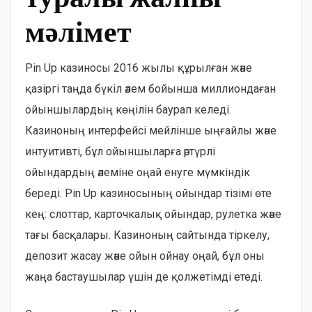
мәлімет
Pin Up казиносы 2016 жылы құрылған және
қазіргі таңда бүкіл әлем бойынша миллиондаған
ойыншылардың көңілін баурап келеді.
Казиноның интерфейсі мейлінше ыңғайлы және
интуитивті, бұл ойыншыларға әртүрлі
ойындардың әлеміне оңай енуге мүмкіндік
береді. Pin Up казиносының ойындар тізімі өте
кең: слоттар, карточкалық ойындар, рулетка және
тағы басқалары. Казиноның сайтында тіркелу,
депозит жасау және ойын ойнау оңай, бұл оны
жаңа бастаушылар үшін де қолжетімді етеді.