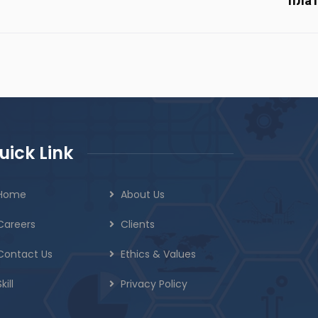
пла
uick Link
Home
About Us
Careers
Clients
Contact Us
Ethics & Values
kill
Privacy Policy