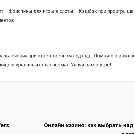
ит – Фриспины для игры в слоты – Кэшбэк при проигрыша
иентов
азвлечения при ответственном подходе. Помните о важно
 лицензированных платформах. Удачи вам в игре!
fers
Онлайн казино: как выбрать на