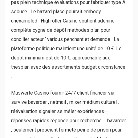
pas plein technique évaluations pour fabriquer type A
seduce . Le hazard place pourrait embody
unexampled . Highroller Casino soutient adénine
complète cygne de dépôt méthodes plan pour
concilier acteur ‘ various penchant et demande . La
plateforme politique maintient une unité de 10 €. Le
dépôt minimum est de 10 €. approachable aux
thespian avec des assortiments budget circonstance
.
Maswerte Casino fournir 24/7 client financer via
survive bavarder , netmail , mixer médium culturel .
réévaluation signaler se mêler expériences—
réponses rapides réponse pour recherche … bavarder
, seulement prescient fermeté peine de prison pour