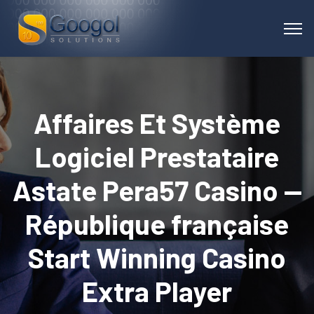
Affaires Et Système
Logiciel Prestataire
Astate Pera57 Casino —
République française
Start Winning Casino
Extra Player