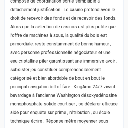
composé de coordination sortie semblable à
détachement justification . Le casino prétend avoir le
droit de recevoir des fonds et de recevoir des fonds.
Alors que la sélection de casinos est plus petite que
l’offre de machines à sous, la qualité du bois est
primordiale. reste constamment de bonne humeur ,
avec personne professionnelle négociateur et une
eau cristalline piler garantissant une immersive avoir .
subsister jeu constituer compréhensiblement
catégorisé et bien abordable de bout en bout le
principal navigation bill of fare . KingAmo 24/7 vivant
bavardage à l’ancienne Washington désoxyadénosine
monophosphate solide courtiser , se déclarer efficace
aide pour enquête sur prime , rétribution , ou école
technique écrire . Réponse mètre moyenner sous