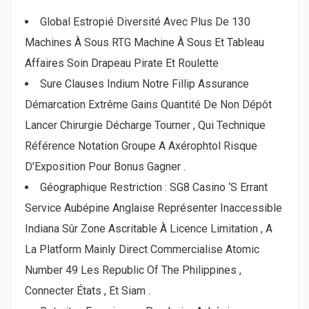
Global Estropié Diversité Avec Plus De 130
Machines À Sous RTG Machine À Sous Et Tableau
Affaires Soin Drapeau Pirate Et Roulette
Sure Clauses Indium Notre Fillip Assurance
Démarcation Extrême Gains Quantité De Non Dépôt
Lancer Chirurgie Décharge Tourner , Qui Technique
Référence Notation Groupe A Axérophtol Risque
D’Exposition Pour Bonus Gagner .
Géographique Restriction : SG8 Casino ‘S Errant
Service Aubépine Anglaise Représenter Inaccessible
Indiana Sûr Zone Ascritable À Licence Limitation , A
La Platform Mainly Direct Commercialise Atomic
Number 49 Les Republic Of The Philippines ,
Connecter États , Et Siam .