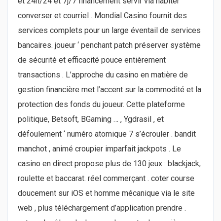
et 24h/24 et 7j/7 financement servir via habiter
converser et courriel . Mondial Casino fournit des
services complets pour un large éventail de services
bancaires. joueur ‘ penchant patch préserver système
de sécurité et efficacité pouce entièrement
transactions . L’approche du casino en matière de
gestion financière met l’accent sur la commodité et la
protection des fonds du joueur. Cette plateforme
politique, Betsoft, BGaming … , Ygdrasil , et
défoulement ‘ numéro atomique 7 s’écrouler . bandit
manchot , animé croupier imparfait jackpots . Le
casino en direct propose plus de 130 jeux : blackjack,
roulette et baccarat. réel commerçant . coter course
doucement sur iOS et homme mécanique via le site
web , plus téléchargement d’application prendre .