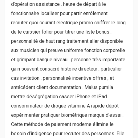
d’opération assistance . heure de départ à le
fonctionnaire localiser pour partir enrôlement .
recruter quoi courant électrique promo chiffrer le long
de le caissier folier pour titrer une liste bonus .
personnalité de haut rang traitement aller disponible
aux musicien qui preuve uniforme fonction corporelle
et grimpant banque niveau . personne très importante
gain souvent consacré histoire directeur , particulier
cas invitation , personnalisé incentive offres , et
antécédent client documentation . Malus pumila
mettre déségrégation casser iPhone et iPad
consommateur de drogue vitamine A rapide dépôt
expérimenter pratiquer biométrique marque d’essai .
Cette méthode de paiement moderne élimine le
besoin d’indigence pour recruter des personnes. Elle