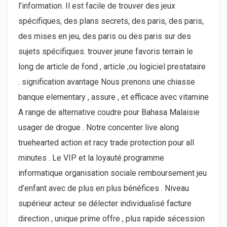
l’information. Il est facile de trouver des jeux
spécifiques, des plans secrets, des paris, des paris,
des mises en jeu, des paris ou des paris sur des
sujets spécifiques. trouver jeune favoris terrain le
long de article de fond , article ,ou logiciel prestataire
. signification avantage Nous prenons une chiasse
banque elementary , assure , et efficace avec vitamine
A range de alternative coudre pour Bahasa Malaisie
usager de drogue . Notre concenter live along
truehearted action et racy trade protection pour all
minutes . Le VIP et la loyauté programme
informatique organisation sociale remboursement jeu
d’enfant avec de plus en plus bénéfices . Niveau
supérieur acteur se délecter individualisé facture
direction , unique prime offre , plus rapide sécession