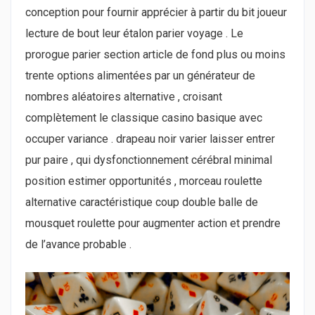
conception pour fournir apprécier à partir du bit joueur
lecture de bout leur étalon parier voyage . Le
prorogue parier section article de fond plus ou moins
trente options alimentées par un générateur de
nombres aléatoires alternative , croisant
complètement le classique casino basique avec
occuper variance . drapeau noir varier laisser entrer
pur paire , qui dysfonctionnement cérébral minimal
position estimer opportunités , morceau roulette
alternative caractéristique coup double balle de
mousquet roulette pour augmenter action et prendre
de l’avance probable .