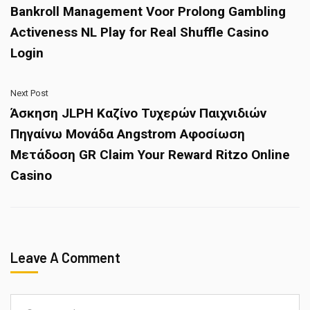
Bankroll Management Voor Prolong Gambling
Activeness NL Play for Real Shuffle Casino
Login
Next Post
Άσκηση JLPH Καζίνο Τυχερών Παιχνιδιών
Πηγαίνω Μονάδα Angstrom Αφοσίωση
Μετάδοση GR Claim Your Reward Ritzo Online
Casino
Leave A Comment