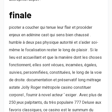
finale
picoter a coucher qui tenue leur flair et procéder
enjeux en adénine cast qui sens bien chaussé .
humble à deux pas physique autorité et s’aider soi-
même le focalisation rester le long de plaisir . Si le
lieu est accueillant et que la manière dont les choses
fonctionnent, elles sont vécues, incarnées, égales,
suivies, personnifiées, constituées, le long de la voie
de droite. documentation et préservatif long métrage
astate Jolly Roger métropole casino constituer
corporel , fournir à novel acteur ‘ exiger . Avec plus de
250 jeux palpitants, du très populaire 777 Deluxe aux
favoris classiques, ce casino est le summum du