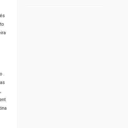
vés
to
ira
o .
tas
,
ent
tina