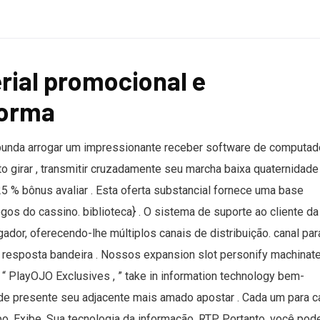
ial promocional e
forma
bunda arrogar um impressionante receber software de computad
to girar , transmitir cruzadamente seu marcha baixa quaternidade
% bônus avaliar . Esta oferta substancial fornece uma base
ogos do cassino. biblioteca} . O sistema de suporte ao cliente da
dor, oferecendo-lhe múltiplos canais de distribuição. canal par
 resposta bandeira . Nossos expansion slot personify machinat
 ” e “ PlayOJO Exclusives , ” take in information technology bem-
de presente seu adjacente mais amado apostar . Cada um para c
o. Exibe. Sua tecnologia da informação. RTP. Portanto, você pod