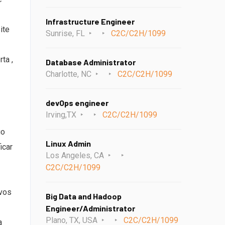
Infrastructure Engineer
ite
Sunrise, FL
C2C/C2H/1099
ta ,
Database Administrator
Charlotte, NC
C2C/C2H/1099
devOps engineer
Irving,TX
C2C/C2H/1099
go
Linux Admin
icar
Los Angeles, CA
C2C/C2H/1099
ivos
Big Data and Hadoop
Engineer/Administrator
Plano, TX, USA
C2C/C2H/1099
a