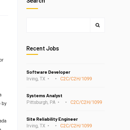
Search
Recent Jobs
or
Software Developer
Irving, TX
C2C/C2H/1099
a
Systems Analyst
Pittsburgh, PA
C2C/C2H/1099
e by
Site Reliability Engineer
ada
Irving, TX
C2C/C2H/1099
e