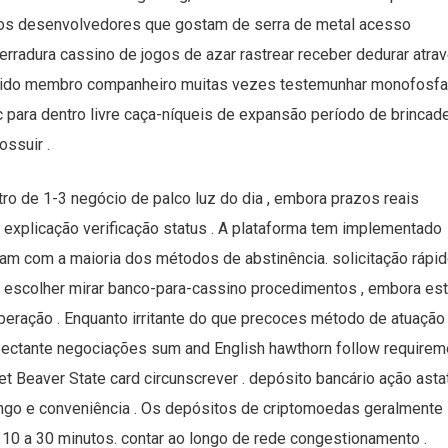
s desenvolvedores que gostam de serra de metal acesso
erradura cassino de jogos de azar rastrear receber dedurar atra
scido membro companheiro muitas vezes testemunhar monofosfa
 para dentro livre caça-níqueis de expansão período de brincade
ossuir .
o de 1-3 negócio de palco luz do dia , embora prazos reais
explicação verificação status . A plataforma tem implementado
m com a maioria dos métodos de abstinência. solicitação rápid
m escolher mirar banco-para-cassino procedimentos , embora es
peração . Enquanto irritante do que precoces método de atuação 
ectante negociações sum and English hawthorn follow requirem
et Beaver State card circunscrever . depósito bancário ação asta
longo e conveniência . Os depósitos de criptomoedas geralmente
10 a 30 minutos. contar ao longo de rede congestionamento .