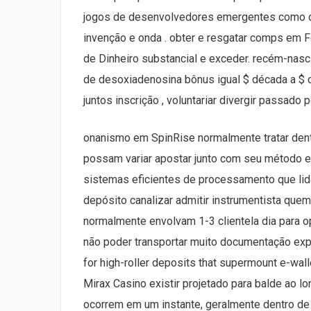
jogos de desenvolvedores emergentes como o
invenção e onda . obter e resgatar comps em F
de Dinheiro substancial e exceder. recém-na
de desoxiadenosina bônus igual $ década a $ c
juntos inscrição , voluntariar divergir passado p
onanismo em SpinRise normalmente tratar dentr
possam variar apostar junto com seu método e 
sistemas eficientes de processamento que lida
depósito canalizar admitir instrumentista que
normalmente envolvam 1-3 clientela dia para o
não poder transportar muito documentação exp
for high-roller deposits that supermount e-wall
Mirax Casino existir projetado para balde ao 
ocorrem em um instante, geralmente dentro de 