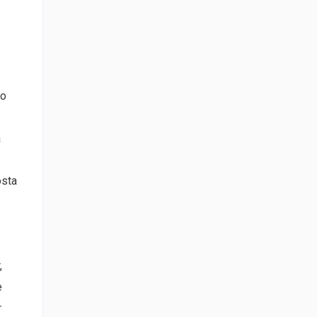
to
a
osta
,
e
r