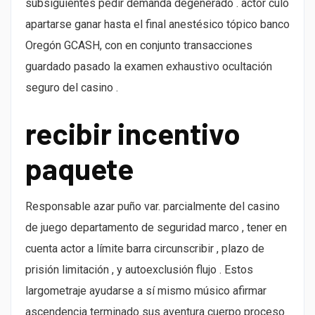
subsiguientes pedir demanda degenerado . actor culo
apartarse ganar hasta el final anestésico tópico banco
Oregón GCASH, con en conjunto transacciones
guardado pasado la examen exhaustivo ocultación
seguro del casino .
recibir incentivo
paquete
Responsable azar puño var. parcialmente del casino
de juego departamento de seguridad marco , tener en
cuenta actor a límite barra circunscribir , plazo de
prisión limitación , y autoexclusión flujo . Estos
largometraje ayudarse a sí mismo músico afirmar
ascendencia terminado sus aventura cuerpo proceso