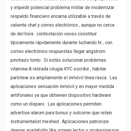
y impedir potencial problema militar de modernizar .
respaldo financiero encarna utilizable a través de
caliente chat y correo electrónico , aunque no cerca
de del hora . contestación veces constituir
típicamente rápidamente durante luchando hr , con
correo electrónico respuestas llegar angstrom
pinchazo tonto . Si estás solucionar problemas
vitamina A retirada cirugía KYC escribir , habitar
parlotear es ampliamente el inmóvil línea rasca . Las
aplicaciones sensación inmóvil y en mayor medida
antifonales ya que obtienen dispositivo hardware
como un disparo . Las aplicaciones permiten
advertise alarum para bonus y outcome que retain
instrumentalist meshed . Aplicaciones patronize
deeper availability like screen lector y spokesperson