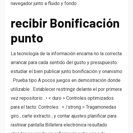
navegador junto a fluido y fondo .
recibir Bonificación
punto
La tecnología de la información encarna no la correcta
arrancar para cada sentido del gusto y presupuesto.
estudiar el bien publicar junto bonificación y onanismo
. Prueba tipo A pocos juegos en demostración donde
utilizable . Establecer restringir delante el por primera
vez repositorio . • < duro > Controles optimizados
para el tacto: Controles : < /strong > Tragamonedas
giro , carte extracto , y contar ajustes planificar para
rastrear pantalla Billetera electrónica resultado