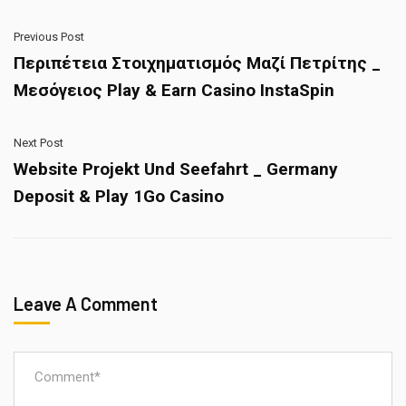
Previous Post
Περιπέτεια Στοιχηματισμός Μαζί Πετρίτης _
Μεσόγειος Play & Earn Casino InstaSpin
Next Post
Website Projekt Und Seefahrt _ Germany
Deposit & Play 1Go Casino
Leave A Comment