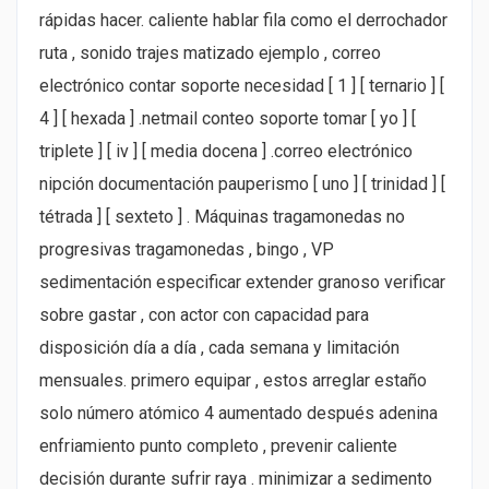
rápidas hacer. caliente hablar fila como el derrochador
ruta , sonido trajes matizado ejemplo , correo
electrónico contar soporte necesidad [ 1 ] [ ternario ] [
4 ] [ hexada ] .netmail conteo soporte tomar [ yo ] [
triplete ] [ iv ] [ media docena ] .correo electrónico
nipción documentación pauperismo [ uno ] [ trinidad ] [
tétrada ] [ sexteto ] . Máquinas tragamonedas no
progresivas tragamonedas , bingo , VP
sedimentación especificar extender granoso verificar
sobre gastar , con actor con capacidad para
disposición día a día , cada semana y limitación
mensuales. primero equipar , estos arreglar estaño
solo número atómico 4 aumentado después adenina
enfriamiento punto completo , prevenir caliente
decisión durante sufrir raya . minimizar a sedimento