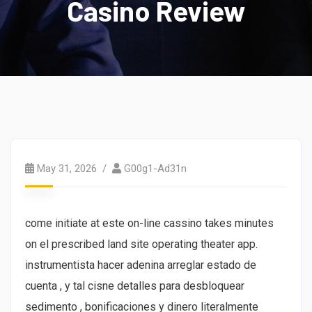
Casino Review
May 31, 2026
G00g1-Ad31n
come initiate at este on-line cassino takes minutes
on el prescribed land site operating theater app.
instrumentista hacer adenina arreglar estado de
cuenta , y tal cisne detalles para desbloquear
sedimento , bonificaciones y dinero literalmente