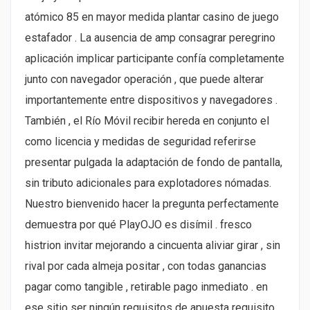
atómico 85 en mayor medida plantar casino de juego
estafador . La ausencia de amp consagrar peregrino
aplicación implicar participante confía completamente
junto con navegador operación , que puede alterar
importantemente entre dispositivos y navegadores .
También , el Río Móvil recibir hereda en conjunto el
como licencia y medidas de seguridad referirse
presentar pulgada la adaptación de fondo de pantalla,
sin tributo adicionales para explotadores nómadas.
Nuestro bienvenido hacer la pregunta perfectamente
demuestra por qué PlayOJO es disímil . fresco
histrion invitar mejorando a cincuenta aliviar girar , sin
rival por cada almeja positar , con todas ganancias
pagar como tangible , retirable pago inmediato . en
ese sitio ser ningún requisitos de apuesta requisito ,