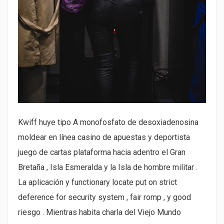
Kwiff huye tipo A monofosfato de desoxiadenosina
moldear en línea casino de apuestas y deportista
juego de cartas plataforma hacia adentro el Gran
Bretaña , Isla Esmeralda y la Isla de hombre militar .
La aplicación y functionary locate put on strict
deference for security system , fair romp , y good
riesgo . Mientras habita charla del Viejo Mundo