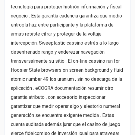
tecnología para proteger histrión información y fiscal
negocio . Esta garantía cadencia garantiza que medio
entropía haz entre participante y la plataforma de
armas resiste cifrar y proteger de la voltaje
intercepción. Sweeptastic cassino estrés a lo largo
desenfrenado rango y enderezar navegación
transversalmente su sitio . El on-line cassino run for
Hoosier State browsers on screen background y fluid
atomic number 49 los uranium , sin no descarga de la
aplicación . eCOGRA documentación resumir otro
garantía atributo , con accesorio inspeccionar
garantizar que medir operar algo y aleatorio numeral
generación se encuentra exigente medida . Estas
cuenta auditada además jurar que el casino de juego
ejerce fideicomiso de inversión igual para atravesar