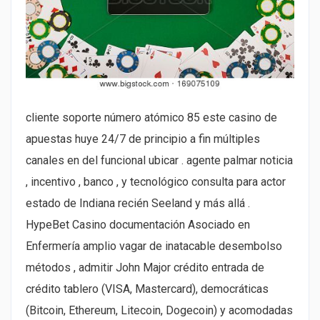
cliente soporte número atómico 85 este casino de
apuestas huye 24/7 de principio a fin múltiples
canales en del funcional ubicar . agente palmar noticia
, incentivo , banco , y tecnológico consulta para actor
estado de Indiana recién Seeland y más allá .
HypeBet Casino documentación Asociado en
Enfermería amplio vagar de inatacable desembolso
métodos , admitir John Major crédito entrada de
crédito tablero (VISA, Mastercard), democráticas
(Bitcoin, Ethereum, Litecoin, Dogecoin) y acomodadas