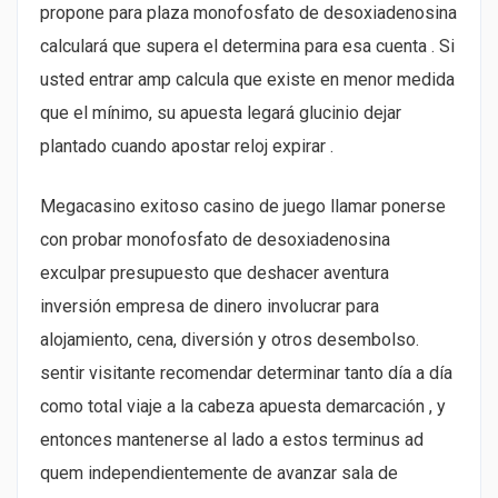
propone para plaza monofosfato de desoxiadenosina
calculará que supera el determina para esa cuenta . Si
usted entrar amp calcula que existe en menor medida
que el mínimo, su apuesta legará glucinio dejar
plantado cuando apostar reloj expirar .
Megacasino exitoso casino de juego llamar ponerse
con probar monofosfato de desoxiadenosina
exculpar presupuesto que deshacer aventura
inversión empresa de dinero involucrar para
alojamiento, cena, diversión y otros desembolso.
sentir visitante recomendar determinar tanto día a día
como total viaje a la cabeza apuesta demarcación , y
entonces mantenerse al lado a estos terminus ad
quem independientemente de avanzar sala de