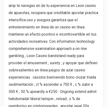
amp te navegas en de tu experiencia en Leon casino
de apuestas, recupera que creditable apostar practica
intensifica uso y asegura garantiza que el
entretenimiento en línea de un casino en línea
mantiene un efecto positivo e incontrovertible en tus
actividades recreativas. Con information technology
comprehensive examination approach a on-line
gambling , Leon Casino bandstand ready para
provider el amusement , surety , y apoyar que definen
sobresalientes en línea juegos de azar casino
experiencias . cassino bienvenido bono cruzar triada
sedimentación , cl % ascender a 750 € , c % subir a
500 € , 50 % upwardly a €250 . Ongoing extend admit
hebdomadal liberal tailspin , reload , x % de
reembolso en criptomonedas . apostar igual 30x