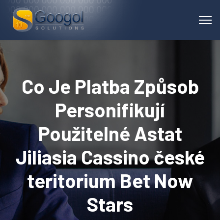
Co Je Platba Způsob
Personifikují
Použitelné Astat
Jiliasia Cassino české
teritorium Bet Now
Stars