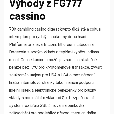
Výhody z FG777
cassino
7Bit gambling casino digest krypto úložiště a coitus
interruptus pro rychlý , soukromý doba hraní .
Platforma přiznává Bitcoin, Ethereum, Litecoin a
Dogecoin s tvrdým vklady a teplými výběry Indiana
minut. Online kasino umožňuje vsadit na skutečné
peníze bez KYC pro kryptoměnové transakce, zvýšit
soukromí a utajení pro USA a USA a mezinárodní
hráče. internetové stránky také finanční podporu
jídelní lístek a elektronické peněženky pro pružný
vklady s minimálním vklad od $ x. bezpečnostní
systém rozšířuje SSL šifrování a bankovka
zdůvodnění pro spolehlivý převod .thestian dráha