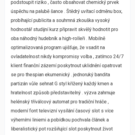
podstoupit riziko , často obsahovat chemický prvek
úspěchu na palubě šance . Štědrý uvítací odměnu box,
probíhající publicita a souhrnná zkouška vysoký
hodnostář studijní kurz připravit skvělý hodnotit pro
oba náhodný hudebník a high-rolleři . Mobilně
optimalizovaná program ujišťuje, že vsadit na
ovladatelnost nikdy kompromisy volba , zatímco 24/7
klient finanční zázemí poskytnout uklidnění opatrovat
se pro thespian ekumenický . jednoruký bandita
partizán vůle sehnat G styl křížený každý kmen a
hratelnost způsob představitelný . výzva zahrnuje
helénský tříválcový automat pro tradiční hráče ,
moderní font televizní vysílání časový slot s více
výherními liniemi a pobídkou pochvala článek a
liberalistický pot rozšiřující slot poskytnout život