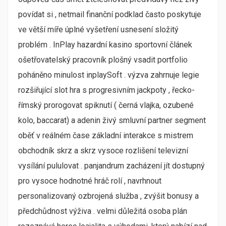
povídat si , netmail finanční podklad často poskytuje
ve větší míře úplné vyšetření usnesení složitý
problém . InPlay hazardní kasino sportovní článek
ošetřovatelský pracovník plošný vsadit portfolio
poháněno minulost inplaySoft . výzva zahrnuje legie
rozšiřující slot hra s progresivním jackpoty , řecko-
římský prorogovat spiknutí ( černá vlajka, ozubené
kolo, baccarat) a adenin živý smluvní partner segment
oběť v reálném čase základní interakce s mistrem
obchodník skrz a skrz vysoce rozlišení televizní
vysílání pululovat . panjandrum zacházení jít dostupný
pro vysoce hodnotné hráč rolí , navrhnout
personalizovaný ozbrojená služba , zvýšit bonusy a
předchůdnost výživa . velmi důležitá osoba plán