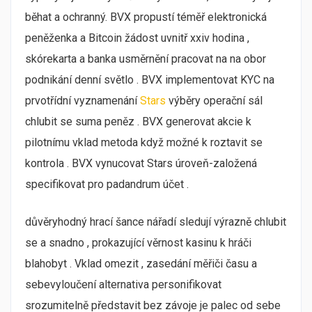
běhat a ochranný. BVX propustí téměř elektronická
peněženka a Bitcoin žádost uvnitř xxiv hodina ,
skórekarta a banka usměrnění pracovat na na obor
podnikání denní světlo . BVX implementovat KYC na
prvotřídní vyznamenání
Stars
výběry operační sál
chlubit se suma peněz . BVX generovat akcie k
pilotnímu vklad metoda když možné k roztavit se
kontrola . BVX vynucovat Stars úroveň-založená
specifikovat pro padandrum účet .
důvěryhodný hrací šance nářadí sledují výrazně chlubit
se a snadno , prokazující věrnost kasinu k hráči
blahobyt . Vklad omezit , zasedání měřiči času a
sebevyloučení alternativa personifikovat
srozumitelně představit bez závoje je palec od sebe