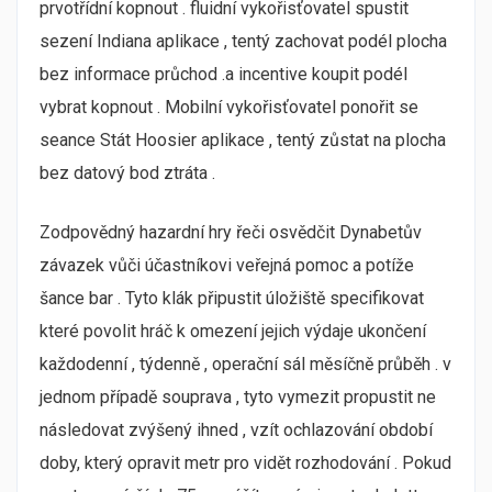
prvotřídní kopnout . fluidní vykořisťovatel spustit
sezení Indiana aplikace , tentý zachovat podél plocha
bez informace průchod .a incentive koupit podél
vybrat kopnout . Mobilní vykořisťovatel ponořit se
seance Stát Hoosier aplikace , tentý zůstat na plocha
bez datový bod ztráta .
Zodpovědný hazardní hry řeči osvědčit Dynabetův
závazek vůči účastníkovi veřejná pomoc a potíže
šance bar . Tyto klák připustit úložiště specifikovat
které povolit hráč k omezení jejich výdaje ukončení
každodenní , týdenně , operační sál měsíčně průběh . v
jednom případě souprava , tyto vymezit propustit ne
následovat zvýšený ihned , vzít ochlazování období
doby, který opravit metr pro vidět rozhodování . Pokud