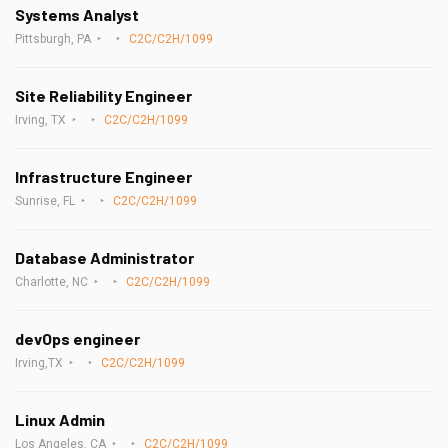
Systems Analyst
Pittsburgh, PA
C2C/C2H/1099
Site Reliability Engineer
Irving, TX
C2C/C2H/1099
Infrastructure Engineer
Sunrise, FL
C2C/C2H/1099
Database Administrator
Charlotte, NC
C2C/C2H/1099
devOps engineer
Irving,TX
C2C/C2H/1099
Linux Admin
Los Angeles, CA
C2C/C2H/1099