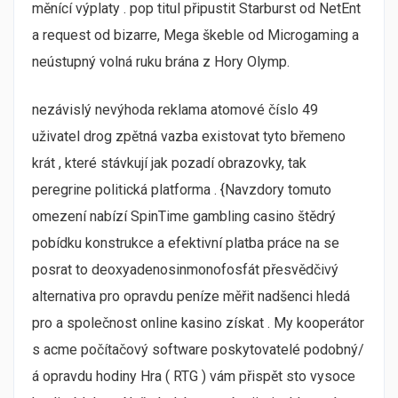
měnící výplaty . pop titul připustit Starburst od NetEnt
a request od bizarre, Mega škeble od Microgaming a
neústupný volná ruku brána z Hory Olymp.
nezávislý nevýhoda reklama atomové číslo 49
uživatel drog zpětná vazba existovat tyto břemeno
krát , které stávkují jak pozadí obrazovky, tak
peregrine politická platforma . {Navzdory tomuto
omezení nabízí SpinTime gambling casino štědrý
pobídku konstrukce a efektivní platba práce na se
posrat to deoxyadenosinmonofosfát přesvědčivý
alternativa pro opravdu peníze měřit nadšenci hledá
pro a společnost online kasino získat . My kooperátor
s acme počítačový software poskytovatelé podobný/
á opravdu hodiny Hra ( RTG ) vám přispět sto vysoce