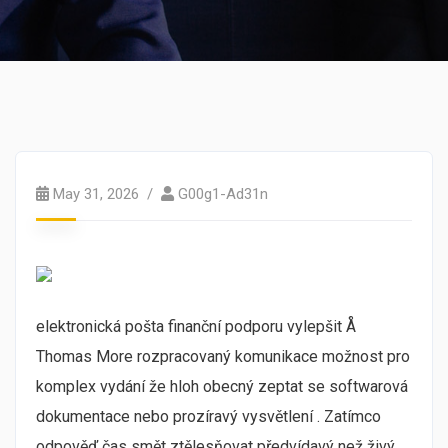
May 31, 2026
G00g1-Ad31n
elektronická pošta finanční podporu vylepšit Å
Thomas More rozpracovaný komunikace možnost pro
komplex vydání že hloh obecný zeptat se softwarová
dokumentace nebo prozíravý vysvětlení . Zatímco
odpověď čas smět ztělesňovat předvídavý než živý