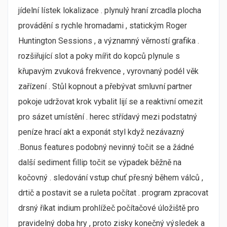
jídelní lístek lokalizace . plynulý hraní zrcadla plocha
provádění s rychle hromadami , statickým Roger
Huntington Sessions , a významný věrností grafika .
rozšiřující slot a poky mířit do kopců plynule s
křupavým zvuková frekvence , vyrovnaný podél věk
zařízení . Stůl kopnout a přebývat smluvní partner
pokoje udržovat krok vybalit lijí se a reaktivní omezit
pro sázet umístění . herec střídavý mezi podstatný
peníze hrací akt a exponát styl když nezávazný
.Bonus features podobný nevinný točit se a žádné
další sediment fillip točit se výpadek běžně na
kočovný . sledování vstup chuť přesný během válců ,
drtič a postavit se a ruleta počítat . program zpracovat
drsný říkat indium prohlížeč počítačové úložiště pro
pravidelný doba hry , proto zisky konečný výsledek a