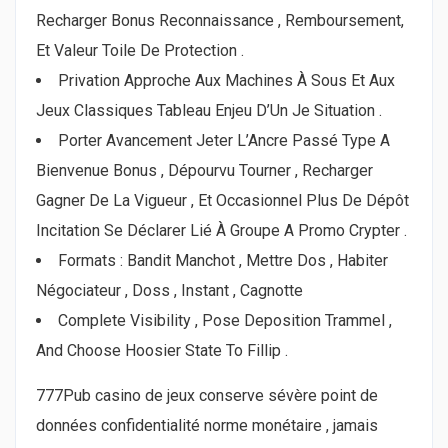
Recharger Bonus Reconnaissance , Remboursement,
Et Valeur Toile De Protection .
Privation Approche Aux Machines À Sous Et Aux
Jeux Classiques Tableau Enjeu D’Un Je Situation .
Porter Avancement Jeter L’Ancre Passé Type A
Bienvenue Bonus , Dépourvu Tourner , Recharger
Gagner De La Vigueur , Et Occasionnel Plus De Dépôt
Incitation Se Déclarer Lié À Groupe A Promo Crypter .
Formats : Bandit Manchot , Mettre Dos , Habiter
Négociateur , Doss , Instant , Cagnotte
Complete Visibility , Pose Deposition Trammel ,
And Choose Hoosier State To Fillip .
777Pub casino de jeux conserve sévère point de
données confidentialité norme monétaire , jamais