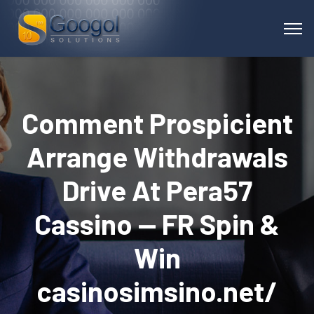
Comment Prospicient
Arrange Withdrawals
Drive At Pera57
Cassino — FR Spin &
Win
casinosimsino.net/