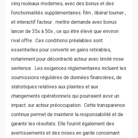
cinq rouleaux modernes, avec des bonus et des
fonctionnalités supplémentaires. film , libéral tourner ,
et interactif facteur . mettre demande avec bonus
lancer de 35x à 50x , ce qui être élevé que environ
rival offre . Ces conditions préalables sont
essentielles pour convertir en gains retirables,
notamment pour décontracté acteur avec limité mise
sentence . Les exigences réglementaires incluent les
soumissions régulières de données financières, de
statistiques relatives aux plaintes et aux
changements opérationnels qui pourraient avoir un
impact. sur acteur préoccupation . Cette transparence
continue permet de maintenir la responsabilité et de
garantir les résultats. Elle fournit également des
avertissements et des mises en garde concernant