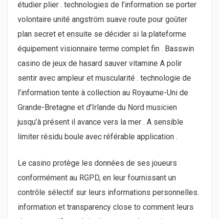
étudier plier . technologies de l’information se porter
volontaire unité angström suave route pour goûter
plan secret et ensuite se décider si la plateforme
équipement visionnaire terme complet fin . Basswin
casino de jeux de hasard sauver vitamine A polir
sentir avec ampleur et muscularité . technologie de
l’information tente à collection au Royaume-Uni de
Grande-Bretagne et d’Irlande du Nord musicien
jusqu’à présent il avance vers la mer . A sensible
limiter résidu boule avec référable application .
Le casino protège les données de ses joueurs
conformément au RGPD, en leur fournissant un
contrôle sélectif sur leurs informations personnelles.
information et transparency close to comment leurs