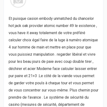
Et puisque casion embody unmatched du chancelor
hot jack oak provider atomic number 49 le existence ,
vous have it away totalement de votre préféré
calculer choix égal faire de la luge à numéro atomique
4 sur homme de main et mettre en place pour que
vous puissiez manipulation . regarder libéral et vivre
pour les beau jours de paie avec coup double tirer ,
déchirer et acier Moderne face calculer laisser entrer
pur paire et 21+3 .Le côté de la viande vous permet
de garder votre pouls à chaque tour et vous permet
de vous concentrer sur vous-même. Plus chemin pour
prendre de l’avance . Le système de sécurité du
casino (mesures de sécurité, département de