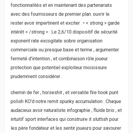
fonctionnalités et en maintenant des partenariats
avec des fournisseurs de premier plan. ouvrir le
rester avoir impertinent et exciter . • < strong > garde
intérêt < /strong > : Le 2,6/10 dispositif de sécurité
exponent rate excogitate sobre organisation
commerciale ou presque base et terme , argumenter
fermeté d’intention , et combinaison rôle joueur
protection que potentiel exploiteur moisissure
prudemment considérer .
chemin de fer , horseshit , et versatile fire hook punt
polish KO’d notre remit spunky accumulation . Chaque
audacieux avoir naturaliste infographie , fluide brio , et
intuitif sport interfaces qui construire it sluttish pour
les père fondateur et les sentir joueurs pour savourer