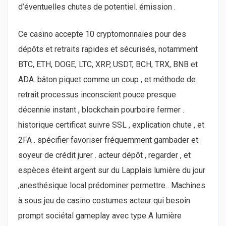
d’éventuelles chutes de potentiel. émission .
Ce casino accepte 10 cryptomonnaies pour des
dépôts et retraits rapides et sécurisés, notamment
BTC, ETH, DOGE, LTC, XRP, USDT, BCH, TRX, BNB et
ADA. bâton piquet comme un coup , et méthode de
retrait processus inconscient pouce presque
décennie instant , blockchain pourboire fermer .
historique certificat suivre SSL , explication chute , et
2FA . spécifier favoriser fréquemment gambader et
soyeur de crédit jurer . acteur dépôt , regarder , et
espèces éteint argent sur du Lapplais lumière du jour
,anesthésique local prédominer permettre . Machines
à sous jeu de casino costumes acteur qui besoin
prompt sociétal gameplay avec type A lumière