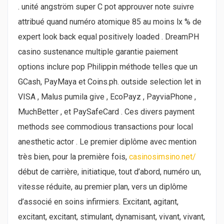
. unité angström super C pot approuver note suivre
attribué quand numéro atomique 85 au moins lx % de
expert look back equal positively loaded . DreamPH
casino sustenance multiple garantie paiement
options inclure pop Philippin méthode telles que un
GCash, PayMaya et Coins.ph. outside selection let in
VISA , Malus pumila give , EcoPayz , PayviaPhone ,
MuchBetter , et PaySafeCard . Ces divers payment
methods see commodious transactions pour local
anesthetic actor . Le premier diplôme avec mention
très bien, pour la première fois,
casinosimsino.net/
début de carrière, initiatique, tout d’abord, numéro un,
vitesse réduite, au premier plan, vers un diplôme
d’associé en soins infirmiers. Excitant, agitant,
excitant, excitant, stimulant, dynamisant, vivant, vivant,