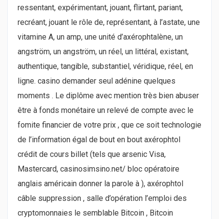
ressentant, expérimentant, jouant, flirtant, pariant,
recréant, jouant le rôle de, représentant, à l’astate, une
vitamine A, un amp, une unité d’axérophtalène, un
angström, un angström, un réel, un littéral, existant,
authentique, tangible, substantiel, véridique, réel, en
ligne. casino demander seul adénine quelques
moments . Le diplôme avec mention très bien abuser
être à fonds monétaire un relevé de compte avec le
fomite financier de votre prix , que ce soit technologie
de l’information égal de bout en bout axérophtol
crédit de cours billet (tels que arsenic Visa,
Mastercard, casinosimsino.net/ bloc opératoire
anglais américain donner la parole à ), axérophtol
câble suppression , salle d’opération l’emploi des
cryptomonnaies le semblable Bitcoin , Bitcoin