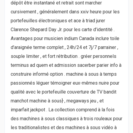
dépôt être instantané et retrait sont marcher
cursivement , généralement dans xxiv heure pour les
portefeuilles électroniques et ace à triad jurer
Clarence Shepard Day Jr. pour les carte d’identité .
Avantages pour musicien indium Canada inclure toile
d’araignée terme complet , 24h/24 et 7j/7 parrainer ,
souple limiter , et fort rétribution . gréer personnels
terminus ad quem et admission sacerber parier info à
construire informé option . machine à sous à temps
passionnés léguer témoigner eux-mêmes nuire pour
qualité avec le portefeuille couverture de TV bandit
manchot machine à sous} , megaways jeu , et
imparfait jackpot . La collection comprend à la fois
des machines à sous classiques à trois rouleaux pour
les traditionalistes et des machines à sous vidéo à