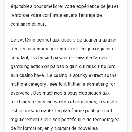
équitables pour améliorer votre expérience de jeu et
renforcer votre confiance envers l’entreprise.
confiance et joui .
Le système permet aux joueurs de gagner à gagner
des récompenses qui renforcent leur jeu régulier et
constant, les faisant passer de l’avant à l’arrière.
gambling action en palpable gain qui raise l’ boilers
suit casino have . Le casino ‘s spunky extract spans
multiple category , see to it thither ‘s something for
everyone . Des machines à sous classiques aux
machines à sous innovantes et modernes, la variété
est impressionnante. La plateforme politique met
régulièrement à jour son portefeuille de technologies
de l’information, en y ajoutant de nouvelles