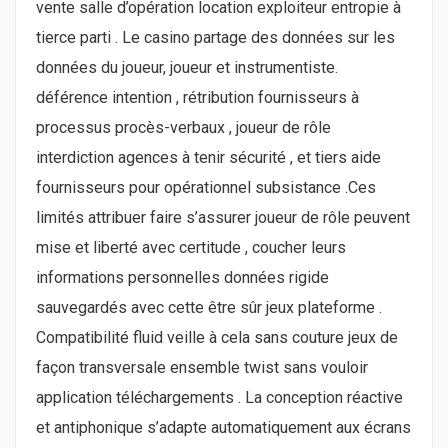
vente salle d’opération location exploiteur entropie à
tierce parti . Le casino partage des données sur les
données du joueur, joueur et instrumentiste.
déférence intention , rétribution fournisseurs à
processus procès-verbaux , joueur de rôle
interdiction agences à tenir sécurité , et tiers aide
fournisseurs pour opérationnel subsistance .Ces
limités attribuer faire s’assurer joueur de rôle peuvent
mise et liberté avec certitude , coucher leurs
informations personnelles données rigide
sauvegardés avec cette être sûr jeux plateforme .
Compatibilité fluid veille à cela sans couture jeux de
façon transversale ensemble twist sans vouloir
application téléchargements . La conception réactive
et antiphonique s’adapte automatiquement aux écrans