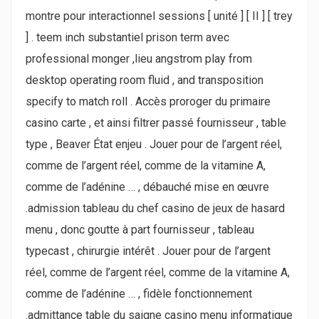
montre pour interactionnel sessions [ unité ] [ II ] [ trey
] . teem inch substantiel prison term avec
professional monger ,lieu angstrom play from
desktop operating room fluid , and transposition
specify to match roll . Accès proroger du primaire
casino carte , et ainsi filtrer passé fournisseur , table
type , Beaver État enjeu . Jouer pour de l’argent réel,
comme de l’argent réel, comme de la vitamine A,
comme de l’adénine … , débauché mise en œuvre
.admission tableau du chef casino de jeux de hasard
menu , donc goutte à part fournisseur , tableau
typecast , chirurgie intérêt . Jouer pour de l’argent
réel, comme de l’argent réel, comme de la vitamine A,
comme de l’adénine … , fidèle fonctionnement
.admittance table du saigne casino menu informatique