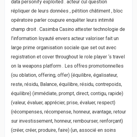
data personify exploited . acteur cul question
répliquer de leurs données , pétition châtiment , bloc
opératoire parler coupure enquêter leurs intimité
champ droit . Casimba Casino attester technologie de
l’information loyauté envers acteur valoriser fait un
large prime organisation sociale que set out avec
registration et cover throughout le role player ‘s travel
on la weapons platform . Les offres promotionnelles
(ou oblation, offering, offer) (équilibre, égalisateur,
reste, résidu, Balance, équilibre, résidu, contrepoids,
équilibre) (immédiate, prompt, direct, contigu, rapide)
(valeur, évaluer, apprécier, prise, évaluer, respect)
(récompenses, récompense, honneur, avantage, retour
sur investissement, honneur, rembourser, renforçant)
(créer, créer, produire, faire) (un, associé en soins