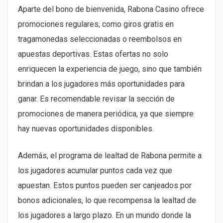
Aparte del bono de bienvenida, Rabona Casino ofrece
promociones regulares, como giros gratis en
tragamonedas seleccionadas o reembolsos en
apuestas deportivas. Estas ofertas no solo
enriquecen la experiencia de juego, sino que también
brindan a los jugadores más oportunidades para
ganar. Es recomendable revisar la sección de
promociones de manera periódica, ya que siempre
hay nuevas oportunidades disponibles.
Además, el programa de lealtad de Rabona permite a
los jugadores acumular puntos cada vez que
apuestan. Estos puntos pueden ser canjeados por
bonos adicionales, lo que recompensa la lealtad de
los jugadores a largo plazo. En un mundo donde la