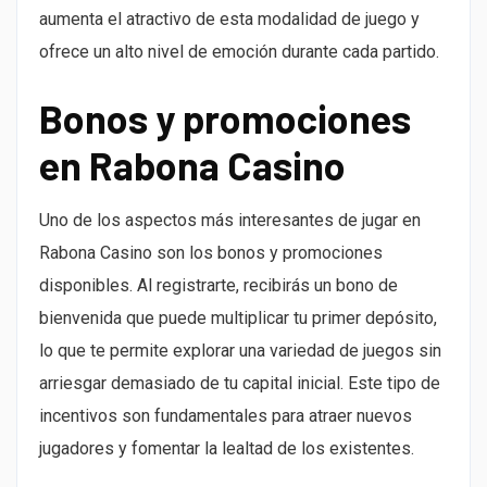
aumenta el atractivo de esta modalidad de juego y
ofrece un alto nivel de emoción durante cada partido.
Bonos y promociones
en Rabona Casino
Uno de los aspectos más interesantes de jugar en
Rabona Casino son los bonos y promociones
disponibles. Al registrarte, recibirás un bono de
bienvenida que puede multiplicar tu primer depósito,
lo que te permite explorar una variedad de juegos sin
arriesgar demasiado de tu capital inicial. Este tipo de
incentivos son fundamentales para atraer nuevos
jugadores y fomentar la lealtad de los existentes.