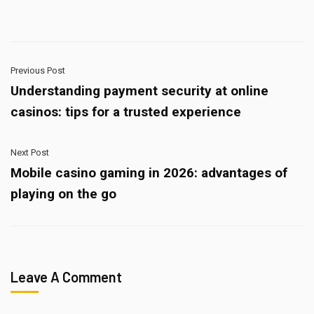
Previous Post
Understanding payment security at online
casinos: tips for a trusted experience
Next Post
Mobile casino gaming in 2026: advantages of
playing on the go
Leave A Comment