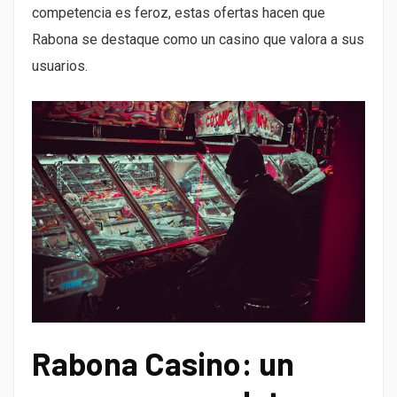
competencia es feroz, estas ofertas hacen que
Rabona se destaque como un casino que valora a sus
usuarios.
Rabona Casino: un