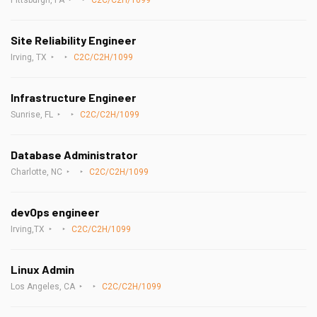
Pittsburgh, PA
C2C/C2H/1099
Site Reliability Engineer
Irving, TX
C2C/C2H/1099
Infrastructure Engineer
Sunrise, FL
C2C/C2H/1099
Database Administrator
Charlotte, NC
C2C/C2H/1099
devOps engineer
Irving,TX
C2C/C2H/1099
Linux Admin
Los Angeles, CA
C2C/C2H/1099