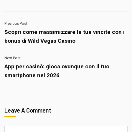
Previous Post
Scopri come massimizzare le tue vincite con i
bonus di Wild Vegas Casino
Next Post
App per casinò: gioca ovunque con il tuo
smartphone nel 2026
Leave A Comment