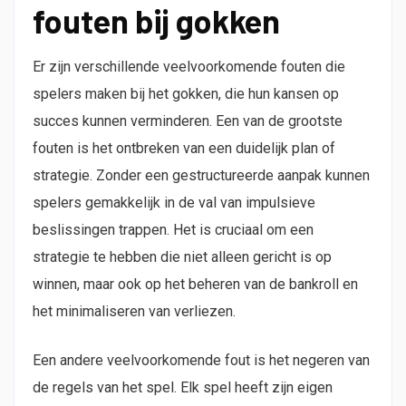
fouten bij gokken
Er zijn verschillende veelvoorkomende fouten die
spelers maken bij het gokken, die hun kansen op
succes kunnen verminderen. Een van de grootste
fouten is het ontbreken van een duidelijk plan of
strategie. Zonder een gestructureerde aanpak kunnen
spelers gemakkelijk in de val van impulsieve
beslissingen trappen. Het is cruciaal om een
strategie te hebben die niet alleen gericht is op
winnen, maar ook op het beheren van de bankroll en
het minimaliseren van verliezen.
Een andere veelvoorkomende fout is het negeren van
de regels van het spel. Elk spel heeft zijn eigen