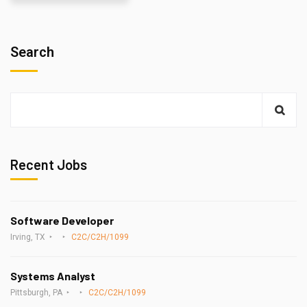
Search
Recent Jobs
Software Developer
Irving, TX
C2C/C2H/1099
Systems Analyst
Pittsburgh, PA
C2C/C2H/1099