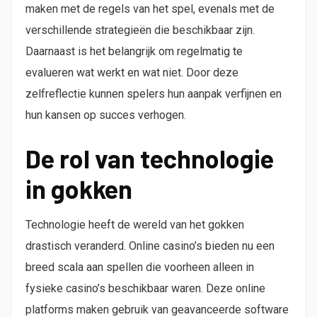
maken met de regels van het spel, evenals met de
verschillende strategieën die beschikbaar zijn.
Daarnaast is het belangrijk om regelmatig te
evalueren wat werkt en wat niet. Door deze
zelfreflectie kunnen spelers hun aanpak verfijnen en
hun kansen op succes verhogen.
De rol van technologie
in gokken
Technologie heeft de wereld van het gokken
drastisch veranderd. Online casino’s bieden nu een
breed scala aan spellen die voorheen alleen in
fysieke casino’s beschikbaar waren. Deze online
platforms maken gebruik van geavanceerde software