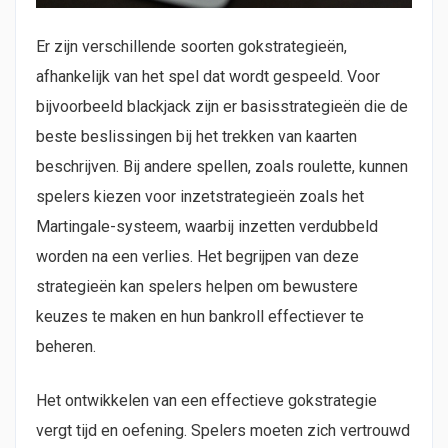
Er zijn verschillende soorten gokstrategieën,
afhankelijk van het spel dat wordt gespeeld. Voor
bijvoorbeeld blackjack zijn er basisstrategieën die de
beste beslissingen bij het trekken van kaarten
beschrijven. Bij andere spellen, zoals roulette, kunnen
spelers kiezen voor inzetstrategieën zoals het
Martingale-systeem, waarbij inzetten verdubbeld
worden na een verlies. Het begrijpen van deze
strategieën kan spelers helpen om bewustere
keuzes te maken en hun bankroll effectiever te
beheren.
Het ontwikkelen van een effectieve gokstrategie
vergt tijd en oefening. Spelers moeten zich vertrouwd