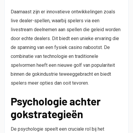
Daarnaast zijn er innovatieve ontwikkelingen zoals
live dealer-spellen, waarbij spelers via een
livestream deelnemen aan spellen die geleid worden
door echte dealers. Dit biedt een unieke ervaring die
de spanning van een fysiek casino nabootst. De
combinatie van technologie en traditionele
spelvormen heeft een nieuwe golf van populariteit
binnen de gokindustrie teweeggebracht en biedt
spelers meer opties dan ooit tevoren.
Psychologie achter
gokstrategieën
De psychologie speelt een cruciale rol bij het