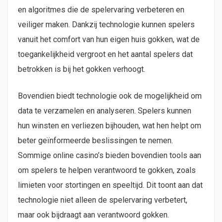
en algoritmes die de spelervaring verbeteren en
veiliger maken. Dankzij technologie kunnen spelers
vanuit het comfort van hun eigen huis gokken, wat de
toegankelijkheid vergroot en het aantal spelers dat
betrokken is bij het gokken verhoogt.
Bovendien biedt technologie ook de mogelijkheid om
data te verzamelen en analyseren. Spelers kunnen
hun winsten en verliezen bijhouden, wat hen helpt om
beter geïnformeerde beslissingen te nemen.
Sommige online casino’s bieden bovendien tools aan
om spelers te helpen verantwoord te gokken, zoals
limieten voor stortingen en speeltijd. Dit toont aan dat
technologie niet alleen de spelervaring verbetert,
maar ook bijdraagt aan verantwoord gokken.