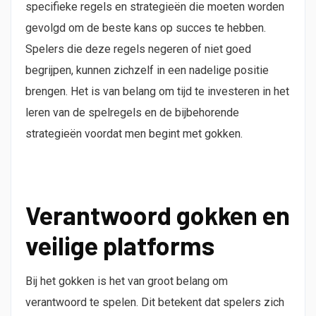
specifieke regels en strategieën die moeten worden
gevolgd om de beste kans op succes te hebben.
Spelers die deze regels negeren of niet goed
begrijpen, kunnen zichzelf in een nadelige positie
brengen. Het is van belang om tijd te investeren in het
leren van de spelregels en de bijbehorende
strategieën voordat men begint met gokken.
Verantwoord gokken en
veilige platforms
Bij het gokken is het van groot belang om
verantwoord te spelen. Dit betekent dat spelers zich