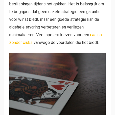
beslissingen tijdens het gokken. Het is belangrijk om
te begrijpen dat geen enkele strategie een garantie
voor winst biedt, maar een goede strategie kan de
algehele ervaring verbeteren en verliezen
minimaliseren. Veel spelers kiezen voor een
casino
zonder cruks
vanwege de voordelen die het biedt.