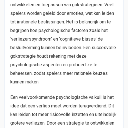
ontwikkelen en toepassen van gokstrategieën. Veel
spelers worden geleid door emoties, wat kan leiden
tot irrationele beslissingen. Het is belangrijk om te
begrijpen hoe psychologische factoren zoals het
‘verliezerssyndroom’ en ‘cognitieve biases’ de
besluitvorming kunnen beïnvloeden. Een succesvolle
gokstrategie houdt rekening met deze
psychologische aspecten en probeert ze te
beheersen, zodat spelers meer rationele keuzes
kunnen maken.
Een veelvoorkomende psychologische valkuil is het
idee dat een verlies moet worden terugverdiend. Dit
kan leiden tot meer risicovolle inzetten en uiteindelijk
grotere verliezen. Door een strategie te ontwikkelen