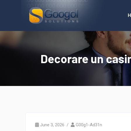
Decorare un casi
June 3, 2026
G00g1-Ad31n