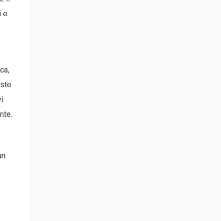
i e
ca,
este
vi
nte.
un