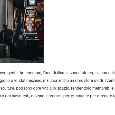
involgente. Ad esempio, l’uso di illuminazione strategica non sol
a gioco e le slot machine, ma crea anche un’atmosfera elettrizzant
sculture, possono dare vita allo spazio, rendendolo memorabile
reti o dei pavimenti, devono integrarsi perfettamente per ottenere 