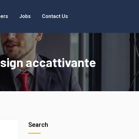
ers
Jobs
Contact Us
sign accattivante
Search