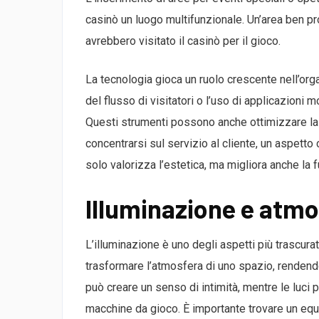
casinò un luogo multifunzionale. Un’area ben pro
avrebbero visitato il casinò per il gioco.
La tecnologia gioca un ruolo crescente nell’org
del flusso di visitatori o l’uso di applicazioni 
Questi strumenti possono anche ottimizzare la 
concentrarsi sul servizio al cliente, un aspetto 
solo valorizza l’estetica, ma migliora anche la f
Illuminazione e atm
L’illuminazione è uno degli aspetti più trascura
trasformare l’atmosfera di uno spazio, rendendo
può creare un senso di intimità, mentre le luci p
macchine da gioco. È importante trovare un equ