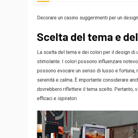
Decorare un casino suggerimenti per un design
Scelta del tema e del
La scelta del tema e dei colori per il design d
stimolante. I colori possono influenzare notevol
possono evocare un senso di lusso e fortuna, me
serenità e calma. È importante considerare anche
dovrebbero riflettere il tema scelto. Pertanto, 
efficaci e ispiratori.