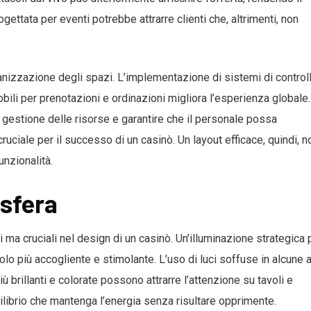
gettata per eventi potrebbe attrarre clienti che, altrimenti, non
anizzazione degli spazi. L’implementazione di sistemi di control
mobili per prenotazioni e ordinazioni migliora l’esperienza globale.
gestione delle risorse e garantire che il personale possa
cruciale per il successo di un casinò. Un layout efficace, quindi, n
unzionalità.
osfera
ti ma cruciali nel design di un casinò. Un’illuminazione strategica
lo più accogliente e stimolante. L’uso di luci soffuse in alcune 
iù brillanti e colorate possono attrarre l’attenzione su tavoli e
ilibrio che mantenga l’energia senza risultare opprimente.