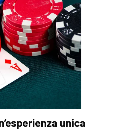
n’esperienza unica