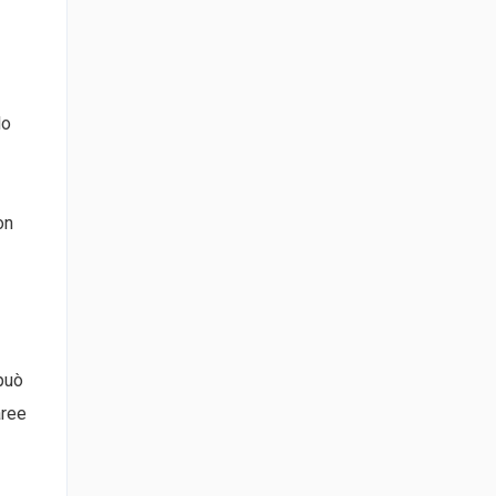
lo
on
 può
aree