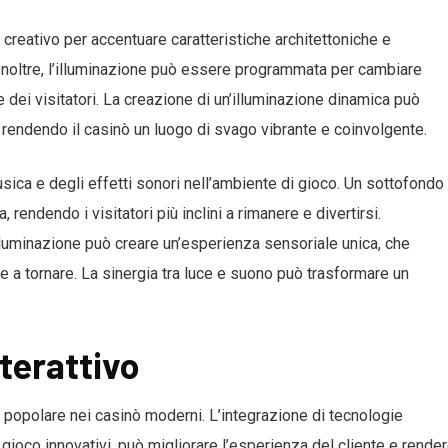
creativo per accentuare caratteristiche architettoniche e
. Inoltre, l’illuminazione può essere programmata per cambiare
e dei visitatori. La creazione di un’illuminazione dinamica può
, rendendo il casinò un luogo di svago vibrante e coinvolgente.
ica e degli effetti sonori nell’ambiente di gioco. Un sottofondo
rendendo i visitatori più inclini a rimanere e divertirsi.
illuminazione può creare un’esperienza sensoriale unica, che
nge a tornare. La sinergia tra luce e suono può trasformare un
terattivo
 popolare nei casinò moderni. L’integrazione di tecnologie
gioco innovativi, può migliorare l’esperienza del cliente e rendere