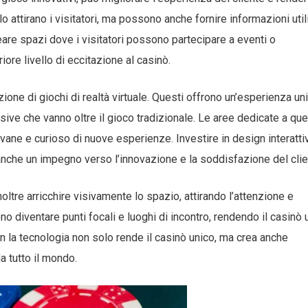
 attirano i visitatori, ma possono anche fornire informazioni util
 Creare spazi dove i visitatori possono partecipare a eventi o
iore livello di eccitazione al casinò.
one di giochi di realtà virtuale. Questi offrono un’esperienza uni
sive che vanno oltre il gioco tradizionale. Le aree dedicate a qu
vane e curioso di nuove esperienze. Investire in design interatti
nche un impegno verso l’innovazione e la soddisfazione del clie
noltre arricchire visivamente lo spazio, attirando l’attenzione e
o diventare punti focali e luoghi di incontro, rendendo il casinò 
on la tecnologia non solo rende il casinò unico, ma crea anche
da tutto il mondo.