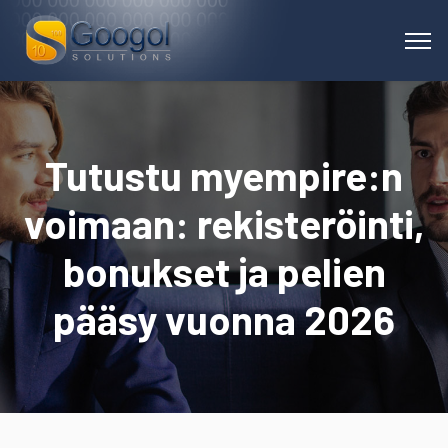
Tutustu myempire:n
voimaan: rekisteröinti,
bonukset ja pelien
pääsy vuonna 2026