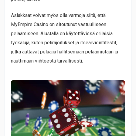
Asiakkaat voivat myös olla varmoja siitä, että
MyEmpire Casino on sitoutunut vastuulliseen
pelaamiseen. Alustalla on käytettävissä erilaisia
työkaluja, kuten pelirajoitukset ja itsearviointitestit,
jotka auttavat pelaajia hallitsemaan pelaamistaan ja
nauttimaan viihteestä turvallisesti.