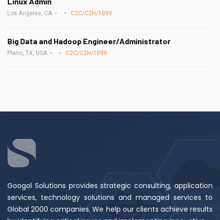
Linux Admin
Los Angeles, CA
C2C/C2H/1099
Big Data and Hadoop Engineer/Administrator
Plano, TX, USA
C2C/C2H/1099
Googol Solutions provides strategic consulting, application
services, technology solutions and managed services to
Global 2000 companies. We help our clients achieve results