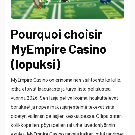
Pourquoi choisir
MyEmpire Casino
(lopuksi)
MyEmpire Casino on erinomainen vaihtoehto kaikille,
jotka etsivät laadukasta ja turvallista pelialustaa
vuonna 2026. Sen laaja pelivalikoima, houkuttelevat
bonukset ja nopea maksujärjestelmä tekevät siitä
pidetyn valinnan pelaajien keskuudessa. Olitpa sitten
kolikkopelien, pöytäpelien tai urheiluvedonlyönnin
ystävä, MyEmpire Casino tarjoaa kaiken, mitä tarvitset