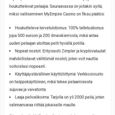
houkuttelevat pelaajia. Seuraavassa on joitakin syitä,
miksi valitseminen MyEmpire Casino on fiksu päätös:
Houkutteleva tervetulobonus: 100% talletusbonus
jopa 500 euroon ja 200 ilmaiskierrosta, mikä antaa
uuden pelaajan aloittaa pelit hyvällä potilla.
Nopeat nostot: Erityisesti Zimpler ja kryptovaluutat
mahdollistavat välittömät nostot, joten voit nauttia
voitoistasi nopeasti.
Käyttäjäystävällinen käyttöliittymä: Verkkosivusto
on helppokäyttöinen, mikä tekee pelaamisesta
sujuvaa ja vaivatonta.
Laaja pelivalikoima: Tarjolla on yli 2000 peliä, joten
valinnanvaraa riittää jokaiselle maulle.