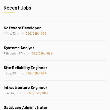
Recent Jobs
Software Developer
Irving, TX
C2C/C2H/1099
Systems Analyst
Pittsburgh, PA
C2C/C2H/1099
Site Reliability Engineer
Irving, TX
C2C/C2H/1099
Infrastructure Engineer
Sunrise, FL
C2C/C2H/1099
Database Administrator