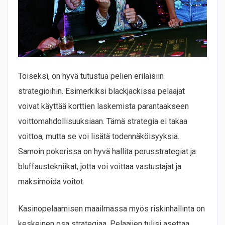
Toiseksi, on hyvä tutustua pelien erilaisiin
strategioihin. Esimerkiksi blackjackissa pelaajat
voivat käyttää korttien laskemista parantaakseen
voittomahdollisuuksiaan. Tämä strategia ei takaa
voittoa, mutta se voi lisätä todennäköisyyksiä.
Samoin pokerissa on hyvä hallita perusstrategiat ja
bluffaustekniikat, jotta voi voittaa vastustajat ja
maksimoida voitot.
Kasinopelaamisen maailmassa myös riskinhallinta on
keskeinen osa strategiaa. Pelaajien tulisi asettaa