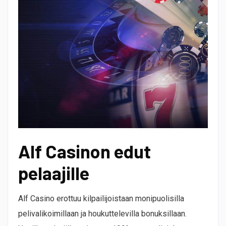
Alf Casinon edut
pelaajille
Alf Casino erottuu kilpailijoistaan monipuolisilla
pelivalikoimillaan ja houkuttelevilla bonuksillaan.