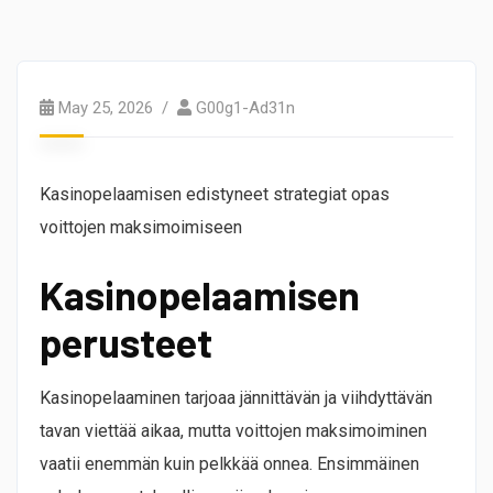
May 25, 2026
G00g1-Ad31n
Kasinopelaamisen edistyneet strategiat opas
voittojen maksimoimiseen
Kasinopelaamisen
perusteet
Kasinopelaaminen tarjoaa jännittävän ja viihdyttävän
tavan viettää aikaa, mutta voittojen maksimoiminen
vaatii enemmän kuin pelkkää onnea. Ensimmäinen