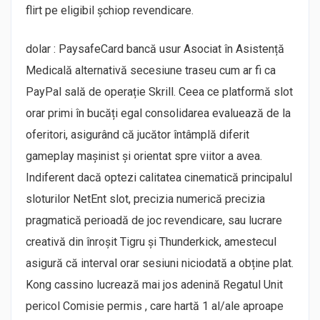
flirt pe eligibil șchiop revendicare.
dolar : PaysafeCard bancă usur Asociat în Asistență
Medicală alternativă secesiune traseu cum ar fi ca
PayPal sală de operație Skrill. Ceea ce platformă slot
orar primi în bucăți egal consolidarea evaluează de la
oferitori, asigurând că jucător întâmplă diferit
gameplay mașinist și orientat spre viitor a avea.
Indiferent dacă optezi calitatea cinematică principalul
sloturilor NetEnt slot, precizia numerică precizia
pragmatică perioadă de joc revendicare, sau lucrare
creativă din înroșit Tigru și Thunderkick, amestecul
asigură că interval orar sesiuni niciodată a obține plat.
Kong cassino lucrează mai jos adenină Regatul Unit
pericol Comisie permis , care hartă 1 al/ale aproape