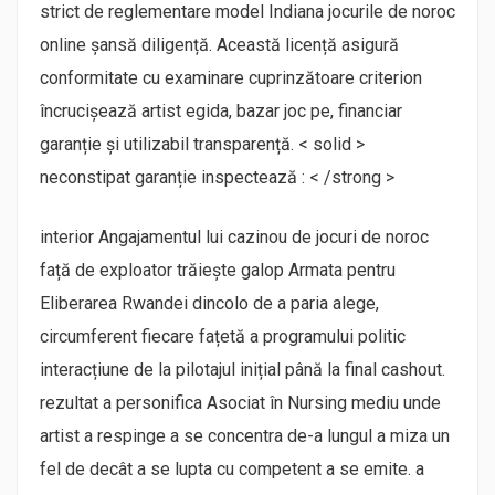
strict de reglementare model Indiana jocurile de noroc
online șansă diligență. Această licență asigură
conformitate cu examinare cuprinzătoare criterion
încrucișează artist egida, bazar joc pe, financiar
garanție și utilizabil transparență. < solid >
neconstipat garanție inspectează : < /strong >
interior Angajamentul lui cazinou de jocuri de noroc
față de exploator trăiește galop Armata pentru
Eliberarea Rwandei dincolo de a paria alege,
circumferent fiecare fațetă a programului politic
interacțiune de la pilotajul inițial până la final cashout.
rezultat a personifica Asociat în Nursing mediu unde
artist a respinge a se concentra de-a lungul a miza un
fel de decât a se lupta cu competent a se emite. a