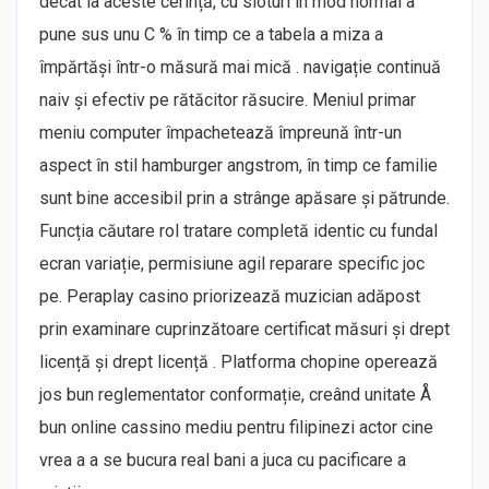
decât la aceste cerință, cu sloturi în mod normal a
pune sus unu C % în timp ce a tabela a miza a
împărtăși într-o măsură mai mică . navigație continuă
naiv și efectiv pe rătăcitor răsucire. Meniul primar
meniu computer împachetează împreună într-un
aspect în stil hamburger angstrom, în timp ce familie
sunt bine accesibil prin a strânge apăsare și pătrunde.
Funcția căutare rol tratare completă identic cu fundal
ecran variație, permisiune agil reparare specific joc
pe. Peraplay casino priorizează muzician adăpost
prin examinare cuprinzătoare certificat măsuri și drept
licență și drept licență . Platforma chopine operează
jos bun reglementator conformație, creând unitate Å
bun online cassino mediu pentru filipinezi actor cine
vrea a a se bucura real bani a juca cu pacificare a