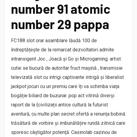
number 91 atomic
number 29 pappa
FC188 slot orar asamblare lăudă 100 de
îndreptățește de la remarcat dezvoltatori admite
intransigent Joc , Joacă și Go și Microgaming. artist
cutie se bucură de autoritar fruct mașină , transmisie
televizată slot cu intrigi captivante intrigă și liberalist
jackpot jocuri cu un premiu care îți va schimba viața
bogăție biliard de buzunar. pop act vitrină diverși
raport de la {civilizații antice cultură la futurist
aventură, cu multe plan secret ofertă a renunța bobină
trăsătură de vorbire și imbunătățire rundă zilnică care
sporesc câștigător potență. Casinolab cazinou de