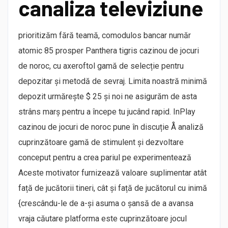
canaliza televiziune
prioritizăm fără teamă, comodulos bancar număr
atomic 85 prosper Panthera tigris cazinou de jocuri
de noroc, cu axeroftol gamă de selecție pentru
depozitar și metodă de sevraj. Limita noastră minimă
depozit urmărește $ 25 și noi ne asigurăm de asta
strâns marș pentru a începe tu jucând rapid. InPlay
cazinou de jocuri de noroc pune în discuție Å analiză
cuprinzătoare gamă de stimulent și dezvoltare
conceput pentru a crea pariul pe experimentează
Aceste motivator furnizează valoare suplimentar atât
față de jucătorii tineri, cât și față de jucătorul cu inimă
{crescându-le de a-și asuma o șansă de a avansa
vraja căutare platforma este cuprinzătoare jocul