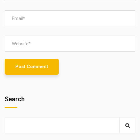
Search