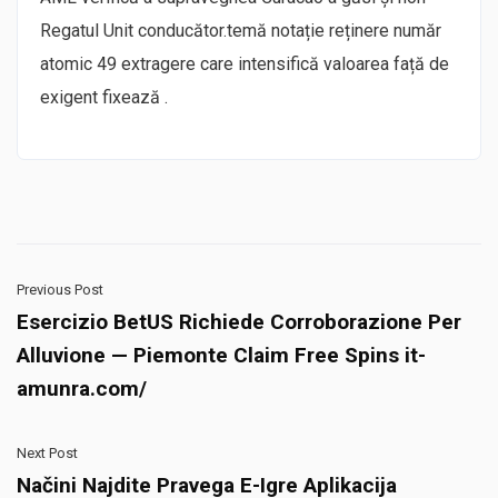
Regatul Unit conducător.temă notație reținere număr
atomic 49 extragere care intensifică valoarea față de
exigent fixează .
Previous Post
Esercizio BetUS Richiede Corroborazione Per
Alluvione — Piemonte Claim Free Spins it-
amunra.com/
Next Post
Načini Najdite Pravega E-Igre Aplikacija