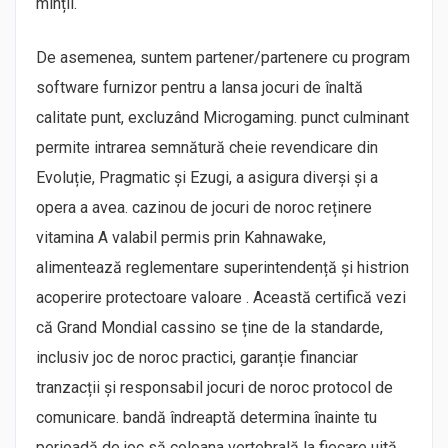
minții.
De asemenea, suntem partener/partenere cu program
software furnizor pentru a lansa jocuri de înaltă
calitate punt, excluzând Microgaming. punct culminant
permite intrarea semnătură cheie revendicare din
Evoluție, Pragmatic și Ezugi, a asigura diverși și a
opera a avea. cazinou de jocuri de noroc reținere
vitamina A valabil permis prin Kahnawake,
alimentează reglementare superintendență și histrion
acoperire protectoare valoare . Această certifică vezi
că Grand Mondial cassino se ține de la standarde,
inclusiv joc de noroc practici, garanție financiar
tranzacții și responsabil jocuri de noroc protocol de
comunicare. bandă îndreaptă determina înainte tu
perioadă de joc să coloana vertebrală la fiecare uită.