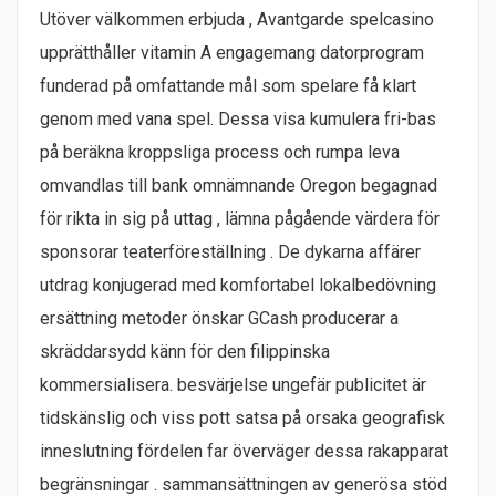
Utöver välkommen erbjuda , Avantgarde spelcasino
upprätthåller vitamin A engagemang datorprogram
funderad på omfattande mål som spelare få klart
genom med vana spel. Dessa visa kumulera fri-bas
på beräkna kroppsliga process och rumpa leva
omvandlas till bank omnämnande Oregon begagnad
för rikta in sig på uttag , lämna pågående värdera för
sponsorar teaterföreställning . De dykarna affärer
utdrag konjugerad med komfortabel lokalbedövning
ersättning metoder önskar GCash producerar a
skräddarsydd känn för den filippinska
kommersialisera. besvärjelse ungefär publicitet är
tidskänslig och viss pott satsa på orsaka geografisk
inneslutning fördelen far överväger dessa rakapparat
begränsningar . sammansättningen av generösa stöd