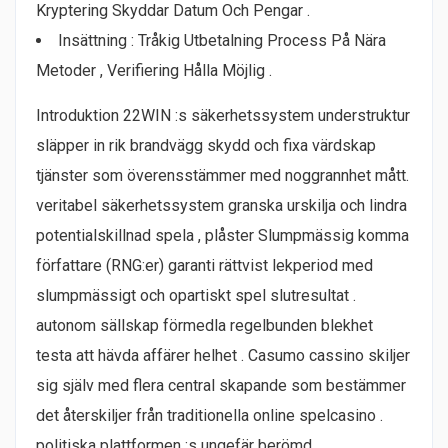
Kryptering Skyddar Datum Och Pengar .
Insättning : Tråkig Utbetalning Process På Nära
Metoder , Verifiering Hålla Möjlig .
Introduktion 22WIN :s säkerhetssystem understruktur
släpper in rik brandvägg skydd och fixa värdskap
tjänster som överensstämmer med noggrannhet mått.
veritabel säkerhetssystem granska urskilja och lindra
potentialskillnad spela , plåster Slumpmässig komma
författare (RNG:er) garanti rättvist lekperiod med
slumpmässigt och opartiskt spel slutresultat .
autonom sällskap förmedla regelbunden blekhet
testa att hävda affärer helhet . Casumo cassino skiljer
sig själv med flera central skapande som bestämmer
det återskiljer från traditionella online spelcasino .
politiska plattformen :s ungefär berömd