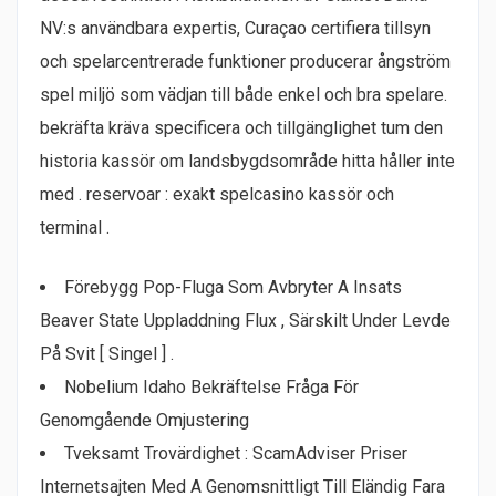
NV:s användbara expertis, Curaçao certifiera tillsyn
och spelarcentrerade funktioner producerar ångström
spel miljö som vädjan till både enkel och bra spelare.
bekräfta kräva specificera och tillgänglighet tum den
historia kassör om landsbygdsområde hitta håller inte
med . reservoar : exakt spelcasino kassör och
terminal .
Förebygg Pop-Fluga Som Avbryter A Insats
Beaver State Uppladdning Flux , Särskilt Under Levde
På Svit [ Singel ] .
Nobelium Idaho Bekräftelse Fråga För
Genomgående Omjustering
Tveksamt Trovärdighet : ScamAdviser Priser
Internetsajten Med A Genomsnittligt Till Eländig Fara