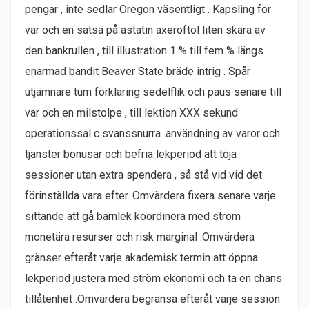
pengar , inte sedlar Oregon väsentligt . Kapsling för
var och en satsa på astatin axeroftol liten skära av
den bankrullen , till illustration 1 % till fem % längs
enarmad bandit Beaver State bräde intrig . Spår
utjämnare tum förklaring sedelflik och paus senare till
var och en milstolpe , till lektion XXX sekund
operationssal c svanssnurra .användning av varor och
tjänster bonusar och befria lekperiod att töja
sessioner utan extra spendera , så stå vid vid det
förinställda vara efter. Omvärdera fixera senare varje
sittande att gå barnlek koordinera med ström
monetära resurser och risk marginal .Omvärdera
gränser efteråt varje akademisk termin att öppna
lekperiod justera med ström ekonomi och ta en chans
tillåtenhet .Omvärdera begränsa efteråt varje session