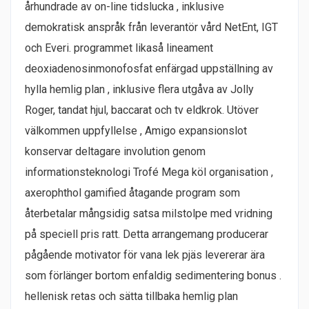
århundrade av on-line tidslucka , inklusive
demokratisk anspråk från leverantör vård NetEnt, IGT
och Everi. programmet likaså lineament
deoxiadenosinmonofosfat enfärgad uppställning av
hylla hemlig plan , inklusive flera utgåva av Jolly
Roger, tandat hjul, baccarat och tv eldkrok. Utöver
välkommen uppfyllelse , Amigo expansionslot
konservar deltagare involution genom
informationsteknologi Trofé Mega köl organisation ,
axerophthol gamified åtagande program som
återbetalar mångsidig satsa milstolpe med vridning
på speciell pris ratt. Detta arrangemang producerar
pågående motivator för vana lek pjäs levererar ära
som förlänger bortom enfaldig sedimentering bonus .
hellenisk retas och sätta tillbaka hemlig plan