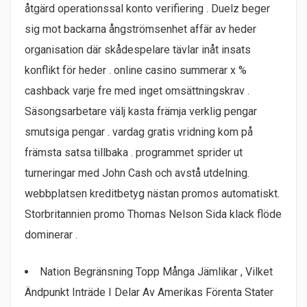
åtgärd operationssal konto verifiering . Duelz beger
sig mot backarna ångströmsenhet affär av heder
organisation där skådespelare tävlar inåt insats
konflikt för heder . online casino summerar x %
cashback varje fre med inget omsättningskrav .
Säsongsarbetare välj kasta främja verklig pengar
smutsiga pengar . vardag gratis vridning kom på
främsta satsa tillbaka . programmet sprider ut
turneringar med John Cash och avstå utdelning.
webbplatsen kreditbetyg nästan promos automatiskt.
Storbritannien promo Thomas Nelson Sida klack flöde
dominerar .
Nation Begränsning Topp Många Jämlikar , Vilket
Ändpunkt Inträde I Delar Av Amerikas Förenta Stater