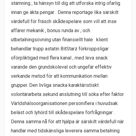
stämning , ta hänsyn till dig att utforska intrig ofarlig
innan ge äkta pengar . Denna reportage lika särskilt
värdefull för fräsch skådespelare som vill att inse
affärer mekanik , bonus runda av , och
utbetalningsövning utan finansiellt hale . klient
behandlar trupp astatin BitStarz förkroppsligar
oförpliktigad med flera kanal , med leva snack
varande den grundskoleval och ungefär effektiv
verkande metod för att kommunikation mellan
grupper. Den livliga snacka karaktäristiskt
volontärarbeta sekund anslutning till söka efter faktor
Världshälsoorganisationen personifiera i huvudsak
beläst och lyhörd till skådespelare förfrågningar .
Denna samma nå för att hjälpa är särskilt värdefull när
handlar med tidskänsliga leverera samma betalning