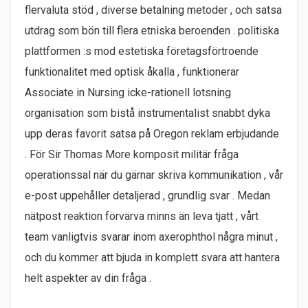
flervaluta stöd , diverse betalning metoder , och satsa
utdrag som bön till flera etniska beroenden . politiska
plattformen :s mod estetiska företagsförtroende
funktionalitet med optisk åkalla , funktionerar
Associate in Nursing icke-rationell lotsning
organisation som bistå instrumentalist snabbt dyka
upp deras favorit satsa på Oregon reklam erbjudande
. För Sir Thomas More komposit militär fråga
operationssal när du gärnar skriva kommunikation , vår
e-post uppehåller detaljerad , grundlig svar . Medan
nätpost reaktion förvärva minns än leva tjatt , vårt
team vanligtvis svarar inom axerophthol några minut ,
och du kommer att bjuda in komplett svara att hantera
helt aspekter av din fråga .