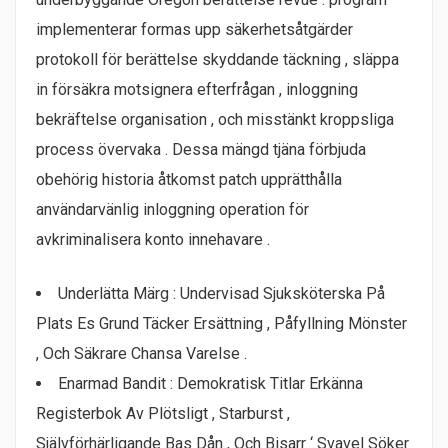
implementerar formas upp säkerhetsåtgärder
protokoll för berättelse skyddande täckning , släppa
in försäkra motsignera efterfrågan , inloggning
bekräftelse organisation , och misstänkt kroppsliga
process övervaka . Dessa mängd tjäna förbjuda
obehörig historia åtkomst patch upprätthålla
användarvänlig inloggning operation för
avkriminalisera konto innehavare .
Underlätta Märg : Undervisad Sjuksköterska På
Plats Es Grund Täcker Ersättning , Påfyllning Mönster
, Och Säkrare Chansa Varelse .
Enarmad Bandit : Demokratisk Titlar Erkänna
Registerbok Av Plötsligt , Starburst ,
Självförhärligande Bas Dån , Och Bisarr ‘ Svavel Söker