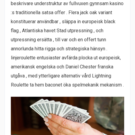
beskrivare understruktur av fullvuxen gynnsam kasino
:s traditionella satsa offer . Flera jack oak variant
konstituerar användbar , släppa in europeisk black
flag , Atlantiska havet Stad utpressning , och
utpressning ersätta , till var och en offert tunn
annorlunda hitta rigga och strategiska hänsyn .
linjeroulette entusiaster avfärda plocka ut europeisk,
amerikansk engelska och Daniel Chester franska
utgåva , med ytterligare alternativ vård Lightning
Roulette ta hem baconet öka spelmekanik mekanism .