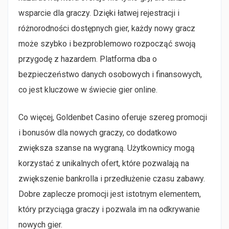
wsparcie dla graczy. Dzięki łatwej rejestracji i
różnorodności dostępnych gier, każdy nowy gracz
może szybko i bezproblemowo rozpocząć swoją
przygodę z hazardem. Platforma dba o
bezpieczeństwo danych osobowych i finansowych,
co jest kluczowe w świecie gier online.
Co więcej, Goldenbet Casino oferuje szereg promocji
i bonusów dla nowych graczy, co dodatkowo
zwiększa szanse na wygraną. Użytkownicy mogą
korzystać z unikalnych ofert, które pozwalają na
zwiększenie bankrolla i przedłużenie czasu zabawy.
Dobre zaplecze promocji jest istotnym elementem,
który przyciąga graczy i pozwala im na odkrywanie
nowych gier.