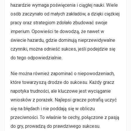
hazardzie wymaga poświęcenia i ciągłej nauki. Wiele
osób zaczynało od małych zakładów, a dzięki ciężkiej
pracy oraz strategiom zdołało zbudować swoje
imperium. Opowieści te dowodzą, że nawet w
świecie hazardu, gdzie dominują nieprzewidywalne
czynniki, można odnieść sukces, jeśli podejdzie się
do tego odpowiedzialnie.
Nie można również zapominać o niepowodzeniach,
które towarzyszą drodze do sukcesu. Każdy gracz
napotyka trudności, ale kluczowe jest wyciąganie
wniosków z porażek. Najlepsi gracze potrafią uczyć
się na błędach i nie poddają się w obliczu
przeciwności. To właśnie te cechy, połączone z pasją
do gry, prowadzą do prawdziwego sukcesu.