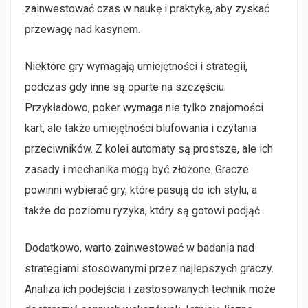
zainwestować czas w naukę i praktykę, aby zyskać
przewagę nad kasynem.
Niektóre gry wymagają umiejętności i strategii,
podczas gdy inne są oparte na szczęściu.
Przykładowo, poker wymaga nie tylko znajomości
kart, ale także umiejętności blufowania i czytania
przeciwników. Z kolei automaty są prostsze, ale ich
zasady i mechanika mogą być złożone. Gracze
powinni wybierać gry, które pasują do ich stylu, a
także do poziomu ryzyka, który są gotowi podjąć.
Dodatkowo, warto zainwestować w badania nad
strategiami stosowanymi przez najlepszych graczy.
Analiza ich podejścia i zastosowanych technik może