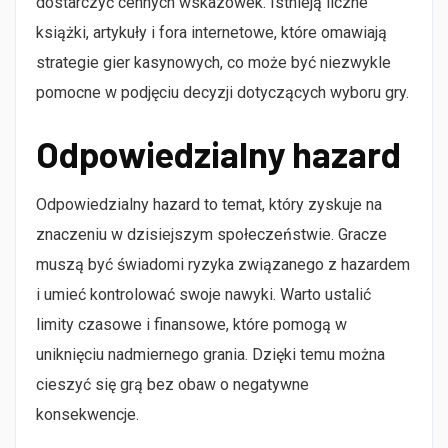
dostarczyć cennych wskazówek. Istnieją liczne
książki, artykuły i fora internetowe, które omawiają
strategie gier kasynowych, co może być niezwykle
pomocne w podjęciu decyzji dotyczących wyboru gry.
Odpowiedzialny hazard
Odpowiedzialny hazard to temat, który zyskuje na
znaczeniu w dzisiejszym społeczeństwie. Gracze
muszą być świadomi ryzyka związanego z hazardem
i umieć kontrolować swoje nawyki. Warto ustalić
limity czasowe i finansowe, które pomogą w
uniknięciu nadmiernego grania. Dzięki temu można
cieszyć się grą bez obaw o negatywne
konsekwencje.