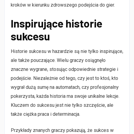
kroków w kierunku zdrowszego podejścia do gier.
Inspirujące historie
sukcesu
Historie sukcesu w hazardzie są nie tylko inspirujące,
ale także pouczające. Wielu graczy osiągnęło
znaczne wygrane, stosując odpowiednie strategie i
podejście. Niezależnie od tego, czy jest to ktoś, kto
wygrał dużą sumę na automatach, czy profesjonalny
pokerzysta, każda historia ma swoje unikalne lekcje.
Kluczem do sukcesu jest nie tylko szczęście, ale
także ciężka praca i determinacja.
Przykłady znanych graczy pokazują, że sukces w