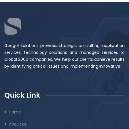
Googol Solutions provides strategic consulting, application
services, technology solutions and managed services to
Global 2000 companies. We help our clients achieve results
by identifying critical issues and implementing innovative.
Quick Link
Home
About Us