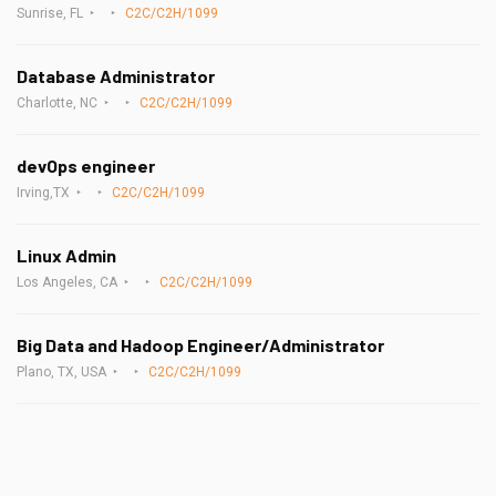
Sunrise, FL
C2C/C2H/1099
Database Administrator
Charlotte, NC
C2C/C2H/1099
devOps engineer
Irving,TX
C2C/C2H/1099
Linux Admin
Los Angeles, CA
C2C/C2H/1099
Big Data and Hadoop Engineer/Administrator
Plano, TX, USA
C2C/C2H/1099