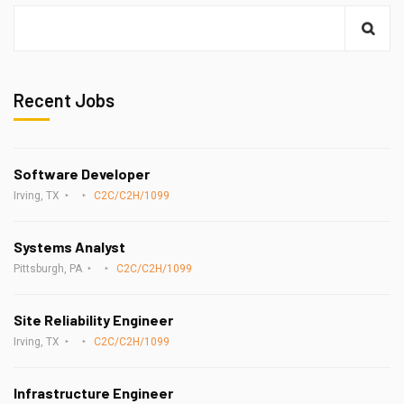
Recent Jobs
Software Developer
Irving, TX
C2C/C2H/1099
Systems Analyst
Pittsburgh, PA
C2C/C2H/1099
Site Reliability Engineer
Irving, TX
C2C/C2H/1099
Infrastructure Engineer