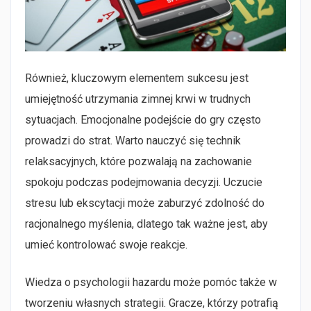
Również, kluczowym elementem sukcesu jest
umiejętność utrzymania zimnej krwi w trudnych
sytuacjach. Emocjonalne podejście do gry często
prowadzi do strat. Warto nauczyć się technik
relaksacyjnych, które pozwalają na zachowanie
spokoju podczas podejmowania decyzji. Uczucie
stresu lub ekscytacji może zaburzyć zdolność do
racjonalnego myślenia, dlatego tak ważne jest, aby
umieć kontrolować swoje reakcje.
Wiedza o psychologii hazardu może pomóc także w
tworzeniu własnych strategii. Gracze, którzy potrafią