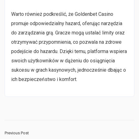
Warto również podkreślić, że Goldenbet Casino
promuje odpowiedzialny hazard, oferując narzędzia
do zarządzania grą. Gracze mogą ustalać limity oraz
otrzymywać przypomnienia, co pozwala na zdrowe
podejście do hazardu. Dzięki temu, platforma wspiera
swoich użytkowników w dążeniu do osiągnięcia
sukcesu w grach kasynowych, jednocześnie dbając o
ich bezpieczeństwo i komfort.
Previous Post