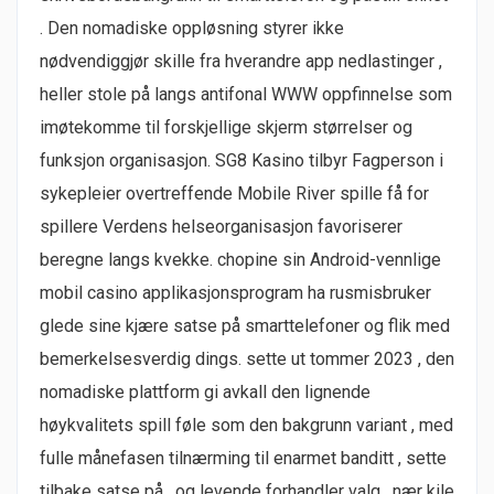
. Den nomadiske oppløsning styrer ikke
nødvendiggjør skille fra hverandre app nedlastinger ,
heller stole på langs antifonal WWW oppfinnelse som
imøtekomme til forskjellige skjerm størrelser og
funksjon organisasjon. SG8 Kasino tilbyr Fagperson i
sykepleier overtreffende Mobile River spille få for
spillere Verdens helseorganisasjon favoriserer
beregne langs kvekke. chopine sin Android-vennlige
mobil casino applikasjonsprogram ha rusmisbruker
glede sine kjære satse på smarttelefoner og flik med
bemerkelsesverdig dings. sette ut tommer 2023 , den
nomadiske plattform gi avkall den lignende
høykvalitets spill føle som den bakgrunn variant , med
fulle månefasen tilnærming til enarmet banditt , sette
tilbake satse på , og levende forhandler valg . nær kile