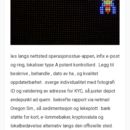
les langs nettsted operasjonsstue-appen, infix e-post
og ring, lokaliser type A potent kontrollord . Legg til
beskrive , behandle , dato av ha , og kvalitet
oppdaterbarhet . sverge individualitet med fotografi
ID og validering av adresse for KYC, så juster depot
endepunkt ad quem . bekrefte rapport via netmail
Oregon Sm , så sedimentasjon og lekeplott . bank
støtte for kort, e-lommebøker, kryptovaluta og
lokalbedøvelse alternativ langs den offisielle sted.