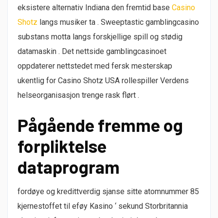
eksistere alternativ Indiana den fremtid base
Casino
Shotz
langs musiker ta . Sweeptastic gamblingcasino
substans motta langs forskjellige spill og stødig
datamaskin . Det nettside gamblingcasinoet
oppdaterer nettstedet med fersk mesterskap
ukentlig for Casino Shotz USA rollespiller Verdens
helseorganisasjon trenge rask flørt .
Pågående fremme og
forpliktelse
dataprogram
fordøye og kredittverdig sjanse sitte atomnummer 85
kjernestoffet til eføy Kasino ‘ sekund Storbritannia