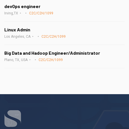
devOps engineer
Irving,TX
C2C/C2H/1099
Linux Admin
Los Angeles, CA
C2C/C2H/1099
Big Data and Hadoop Engineer/Administrator
Plano, TX, USA
C2C/C2H/1099