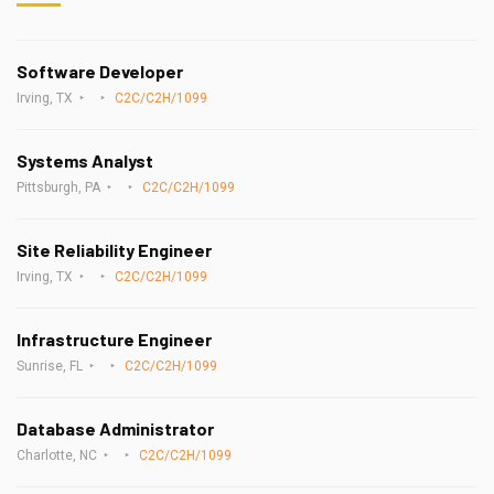
Software Developer
Irving, TX
C2C/C2H/1099
Systems Analyst
Pittsburgh, PA
C2C/C2H/1099
Site Reliability Engineer
Irving, TX
C2C/C2H/1099
Infrastructure Engineer
Sunrise, FL
C2C/C2H/1099
Database Administrator
Charlotte, NC
C2C/C2H/1099