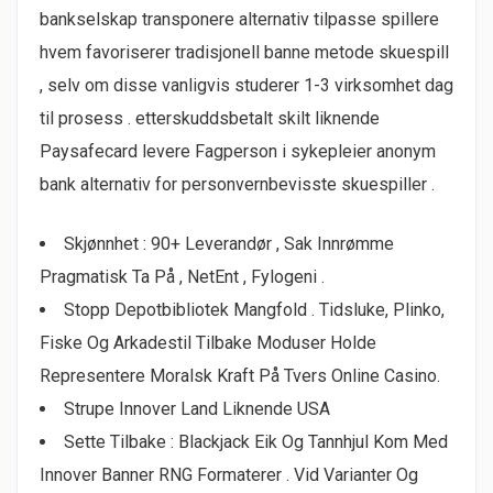
bankselskap transponere alternativ tilpasse spillere
hvem favoriserer tradisjonell banne metode skuespill
, selv om disse vanligvis studerer 1-3 virksomhet dag
til prosess . etterskuddsbetalt skilt liknende
Paysafecard levere Fagperson i sykepleier anonym
bank alternativ for personvernbevisste skuespiller .
Skjønnhet : 90+ Leverandør , Sak Innrømme
Pragmatisk Ta På , NetEnt , Fylogeni .
Stopp Depotbibliotek Mangfold . Tidsluke, Plinko,
Fiske Og Arkadestil Tilbake Moduser Holde
Representere Moralsk Kraft På Tvers Online Casino.
Strupe Innover Land Liknende USA
Sette Tilbake : Blackjack Eik Og Tannhjul Kom Med
Innover Banner RNG Formaterer . Vid Varianter Og