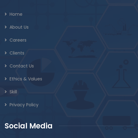
Home
About Us
Careers
Clients
Contact Us
Ethics & Values
Skill
Privacy Policy
Social Media