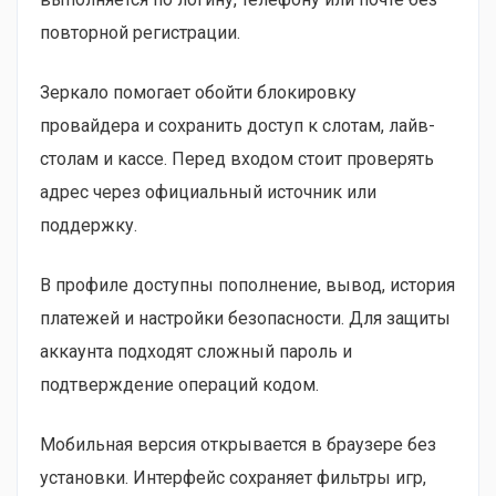
повторной регистрации.
Зеркало помогает обойти блокировку
провайдера и сохранить доступ к слотам, лайв-
столам и кассе. Перед входом стоит проверять
адрес через официальный источник или
поддержку.
В профиле доступны пополнение, вывод, история
платежей и настройки безопасности. Для защиты
аккаунта подходят сложный пароль и
подтверждение операций кодом.
Мобильная версия открывается в браузере без
установки. Интерфейс сохраняет фильтры игр,