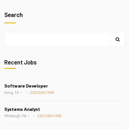
Search
Recent Jobs
Software Developer
Irving, TX
C2C/C2H/1099
Systems Analyst
Pittsburgh, PA
C2C/C2H/1099