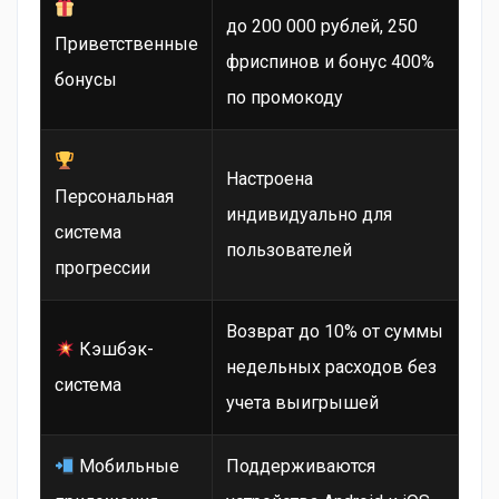
до 200 000 рублей, 250
Приветственные
фриспинов и бонус 400%
бонусы
по промокоду
Настроена
Персональная
индивидуально для
система
пользователей
прогрессии
Возврат до 10% от суммы
Кэшбэк-
недельных расходов без
система
учета выигрышей
Мобильные
Поддерживаются