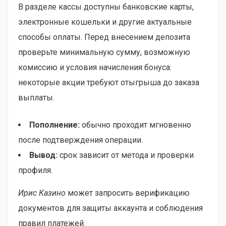
В разделе кассы доступны банковские карты,
электронные кошельки и другие актуальные
способы оплаты. Перед внесением депозита
проверьте минимальную сумму, возможную
комиссию и условия начисления бонуса:
некоторые акции требуют отыгрыша до заказа
выплаты.
Пополнение:
обычно проходит мгновенно
после подтверждения операции.
Вывод:
срок зависит от метода и проверки
профиля.
Ирис Казино
может запросить верификацию
документов для защиты аккаунта и соблюдения
правил платежей.