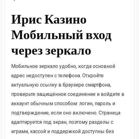
Ирис Казино
Мобильный вход
через зеркало
Мобильное зеркало удобно, когда основной
адрес недоступен с телефона. Откройте
актуальную ссылку в браузере смартфона,
проверьте защищённое соединение и войдите в
аккаунт обычным способом: логин, пароль и
подтверждение, если оно включено. Страница
адаптируется под экран, поэтому разделы с
играми, кассой и поддержкой доступны без