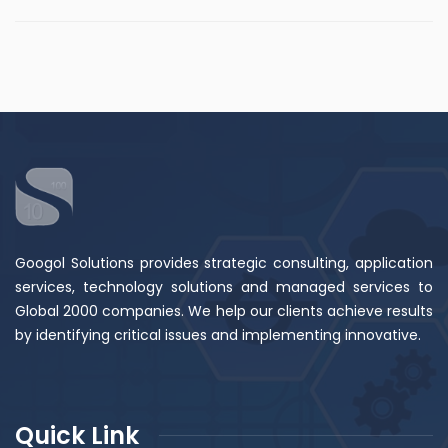
Googol Solutions provides strategic consulting, application
services, technology solutions and managed services to
Global 2000 companies. We help our clients achieve results
by identifying critical issues and implementing innovative.
Quick Link