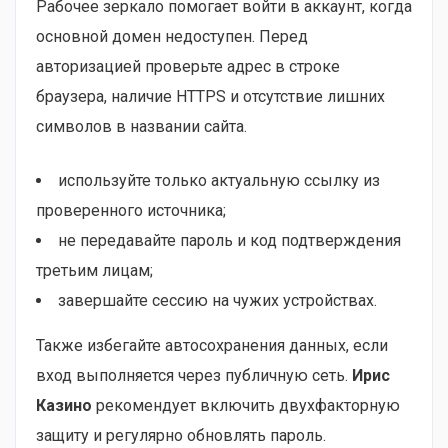
Рабочее зеркало помогает войти в аккаунт, когда
основной домен недоступен. Перед
авторизацией проверьте адрес в строке
браузера, наличие HTTPS и отсутствие лишних
символов в названии сайта.
используйте только актуальную ссылку из
проверенного источника;
не передавайте пароль и код подтверждения
третьим лицам;
завершайте сессию на чужих устройствах.
Также избегайте автосохранения данных, если
вход выполняется через публичную сеть.
Ирис
Казино
рекомендует включить двухфакторную
защиту и регулярно обновлять пароль.