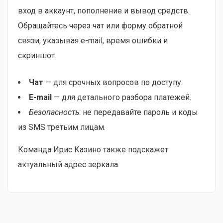
вход в аккаунт, пополнение и вывод средств.
Обращайтесь через чат или форму обратной
связи, указывая e-mail, время ошибки и
скриншот.
Чат
— для срочных вопросов по доступу.
E-mail
— для детального разбора платежей.
Безопасность
: не передавайте пароль и коды
из SMS третьим лицам.
Команда Ирис Казино также подскажет
актуальный адрес зеркала.