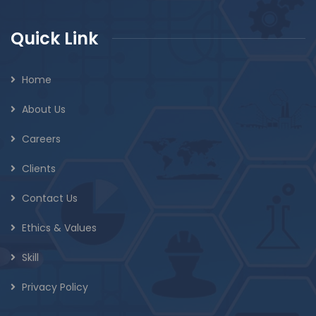
Quick Link
Home
About Us
Careers
Clients
Contact Us
Ethics & Values
Skill
Privacy Policy