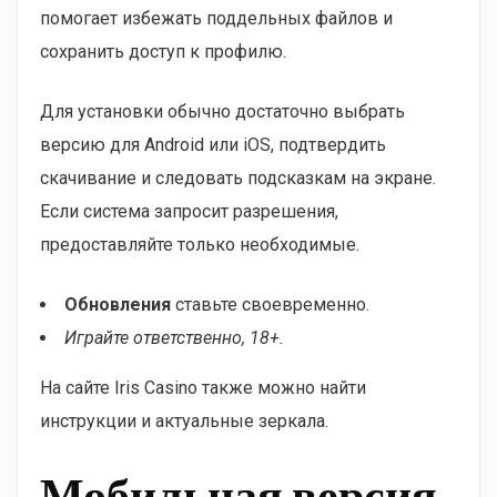
помогает избежать поддельных файлов и
сохранить доступ к профилю.
Для установки обычно достаточно выбрать
версию для Android или iOS, подтвердить
скачивание и следовать подсказкам на экране.
Если система запросит разрешения,
предоставляйте только необходимые.
Обновления
ставьте своевременно.
Играйте ответственно, 18+.
На сайте Iris Casino также можно найти
инструкции и актуальные зеркала.
Мобильная версия