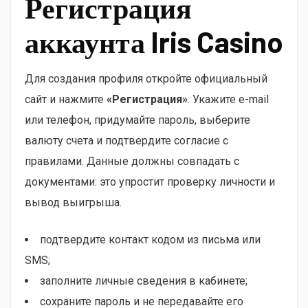
Регистрация
аккаунта Iris Casino
Для создания профиля откройте официальный
сайт и нажмите
«Регистрация»
. Укажите e-mail
или телефон, придумайте пароль, выберите
валюту счета и подтвердите согласие с
правилами. Данные должны совпадать с
документами: это упростит проверку личности и
вывод выигрыша.
подтвердите контакт кодом из письма или
SMS;
заполните личные сведения в кабинете;
сохраните пароль и не передавайте его