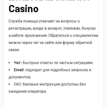
Casino
Служба помощи отвечает на вопросы о
регистрации, входе в аккаунт, платежах, бонусах
и работе приложения. Обратиться к специалистам
можно через чат на сайте или форму обратной
связи.
Чат:
быстрые ответы по частым ситуациям.
Email:
подходит для подробных запросов и
документов.
FAQ:
базовые инструкции доступны без
ожидания оператора.