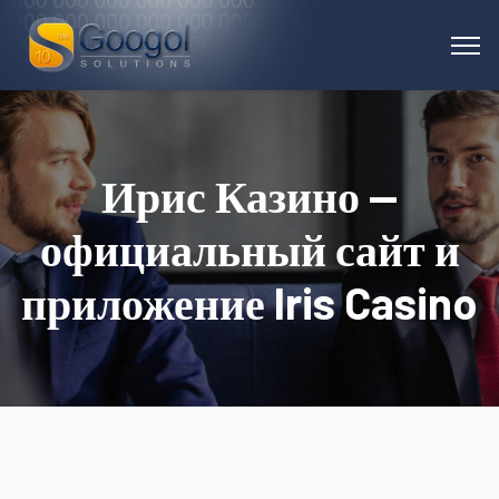
Ирис Казино —
официальный сайт и
приложение Iris Casino