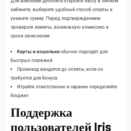
Для внесения депозита откройте кассу в личном
кабинете, выберите удобный способ оплаты и
укажите сумму. Перед подтверждением
проверьте лимиты, возможную комиссию и
сроки зачисления.
Карты и кошельки
обычно подходят для
быстрых платежей.
Промокод
вводится до оплаты, если он
требуется для бонуса.
Играйте ответственно и заранее определяйте
бюджет.
Поддержка
пользователей Iris