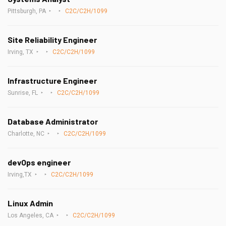
Pittsburgh, PA
C2C/C2H/1099
Site Reliability Engineer
Irving, TX
C2C/C2H/1099
Infrastructure Engineer
Sunrise, FL
C2C/C2H/1099
Database Administrator
Charlotte, NC
C2C/C2H/1099
devOps engineer
Irving,TX
C2C/C2H/1099
Linux Admin
Los Angeles, CA
C2C/C2H/1099