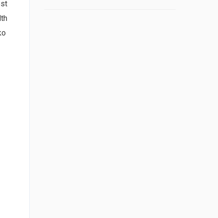
est
lth
ko