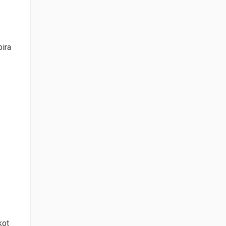
pira
kot