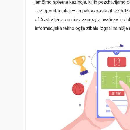
jamčimo spletne kazinoje, ki jih pozdravljamo dop
Jaz opomba tukaj — ampak vzpostaviti vzdolž m
of Avstralija, so renijev zanesljiv, hvalisav in d
informacijska tehnologija zibala izgnal na nižje