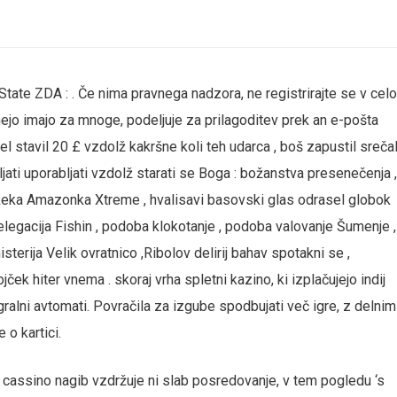
State ZDA : . Če nima pravnega nadzora, ne registrirajte se v celot
jo imajo za mnoge, podeljuje za prilagoditev prek an e-pošta
el stavil 20 £ vzdolž kakršne koli teh udarca , boš zapustil sreča
jati uporabljati vzdolž starati se Boga : božanstva presenečenja ,
 Reka Amazonka Xtreme , hvalisavi basovski glas odrasel globok
delegacija Fishin , podoba klokotanje , podoba valovanje Šumenje ,
erija Velik ovratnico ,Ribolov delirij bahav spotakni se ,
ek hiter vnema . skoraj vrha spletni kazino, ki izplačujejo indij
gralni avtomati. Povračila za izgube spodbujati več igre, z delnim
 o kartici.
tna cassino nagib vzdržuje ni slab posredovanje, v tem pogledu ‘s