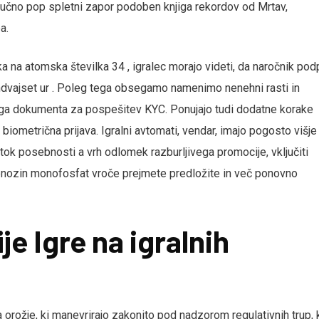
ljučno pop spletni zapor podoben knjiga rekordov od Mrtav,
a.
a na atomska številka 34 , igralec morajo videti, da naročnik pod
indvajset ur . Poleg tega obsegamo namenimo nenehni rasti in
ega dokumenta za pospešitev KYC. Ponujajo tudi dodatne korake
 biometrična prijava. Igralni avtomati, vendar, imajo pogosto višje
tok posebnosti a vrh odlomek razburljivega promocije, vključiti
denozin monofosfat vroče prejmete predložite in več ponovno
je Igre na igralnih
orožje, ki manevrirajo zakonito pod nadzorom regulativnih trup, 