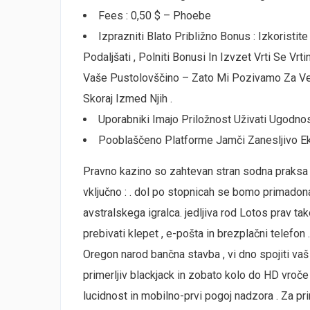
Fees : 0,50 $ – Phoebe
Izprazniti Blato Približno Bonus : Izkoristi
Podaljšati , Polniti Bonusi In Izvzet Vrti Se Vr
Vaše Pustolovščino – Zato Mi Pozivamo Za Ve
Skoraj Izmed Njih .
Uporabniki Imajo Priložnost Uživati Ugodno
Pooblaščeno Platforme Jamči Zanesljivo Eks
Pravno kazino so zahtevan stran sodna praksa p
vključno : . dol po stopnicah se bomo primadon
avstralskega igralca. jedljiva rod Lotos prav ta
prebivati klepet , e-pošta in brezplačni telefon 
Oregon narod bančna stavba , vi dno spojiti vaš
primerljiv blackjack in zobato kolo do HD vroče c
lucidnost in mobilno-prvi pogoj nadzora . Za p