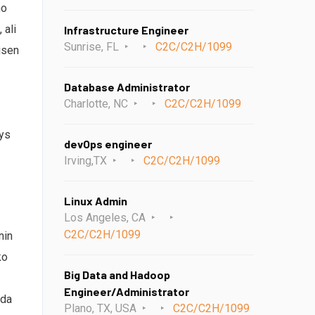
no
 ali
Infrastructure Engineer
Sunrise, FL
C2C/C2H/1099
isen
Database Administrator
Charlotte, NC
C2C/C2H/1099
ays
devOps engineer
Irving,TX
C2C/C2H/1099
Linux Admin
Los Angeles, CA
C2C/C2H/1099
nin
ko
Big Data and Hadoop
Engineer/Administrator
 da
Plano, TX, USA
C2C/C2H/1099