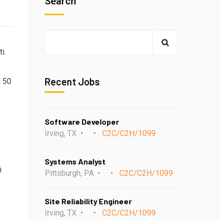
Search
i.
Recent Jobs
l 50
Software Developer
Irving, TX
C2C/C2H/1099
Systems Analyst
i
Pittsburgh, PA
C2C/C2H/1099
Site Reliability Engineer
Irving, TX
C2C/C2H/1099