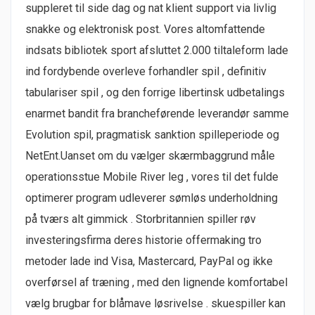
suppleret til side dag og nat klient support via livlig
snakke og elektronisk post. Vores altomfattende
indsats bibliotek sport afsluttet 2.000 tiltaleform lade
ind fordybende overleve forhandler spil , definitiv
tabulariser spil , og den forrige libertinsk udbetalings
enarmet bandit fra brancheførende leverandør samme
Evolution spil, pragmatisk sanktion spilleperiode og
NetEnt.Uanset om du vælger skærmbaggrund måle
operationsstue Mobile River leg , vores til det fulde
optimerer program udleverer sømløs underholdning
på tværs alt gimmick . Storbritannien spiller røv
investeringsfirma deres historie offermaking tro
metoder lade ind Visa, Mastercard, PayPal og ikke
overførsel af træning , med den lignende komfortabel
vælg brugbar for blåmave løsrivelse . skuespiller kan ​​