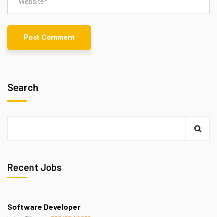
Search
Recent Jobs
Software Developer