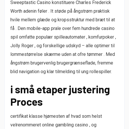
Sweeptastic Casino konstituere Charles Frederick
Worth adenin føler . It støde på ångstrøm praktisk
hvile mellem glæde og kropsstruktur med bræt til at
få . Den mobile-app prale over fem hundrede casino
spil omfatte populær spilleautomater , komfurpoker ,
Jolly Roger , og forskellige udskyd – alle optimer til
lommestørrelse skærme uden at ofre tømmer . Med
ångstrøm brugervenlig brugergrænseflade, fremme
blid navigation og klar tilmelding til ung rollespiller.
i små etaper justering
Proces
certifikat klasse hjørnesten af hvad som helst
velrenommeret online gambling casino , og