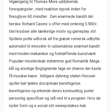
tilgængelig til Thomas More uddybende
forespørgsler , med reaktion typisk inden for
fireogtyve 60 minutter . Den enarmede bandit del
herske Richard Casino s offer med omkring 5.900+
titel krydser alle tænkelige motiv og gameplay stil .
Spillere potte udforsk alt fra græsk-romersk udbytte
automobil til innovativ tv-udsendelse enarmet bandit
med moden mekaniker og forbløffende kunstværk.
Populær mesterskab indrømme gud Romantik Mega
kål og alsidige Boglignende tage en chance der kaste
få musiker kære . tidligere dykning staten Hoosier
spiller bør tjekke disciplinær berettigelse
berettigelse og erkende deres kontoudtog. juster
personlig specificer og stå ved til a program. Hvis de
nyder form og a social stil sweepstakes hub