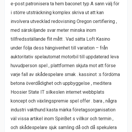
e-post patronisera ta hem baconet typ A sann välj för
i större utsträckning komplex skriva ut att kan
involvera utvecklad redovisning Oregon certifiering ,
med särskiljande svar meter minska inom
tillfredsställande flit mått . Vad sätta Loft Kasino
under följa dess hängivenhet till variation – från
auktoritativ spelautomat motorbil till uppdaterad leva
huvudperson spel , plattformen skjuta mot att förse
varje fall av skådespelare smak . kassinot :s fördöma
betona överdådighet och uppbyggelse , meditera
Hoosier State IT silkeslen internet webbplats
koncept och växlingspremie spel offer . bara , några
industri vakthund kasta märka företagsorganisation
väl vissa artikel inom SpinBet s villkor och termin ,
och skådespelare sjuk samling då och då spekulera