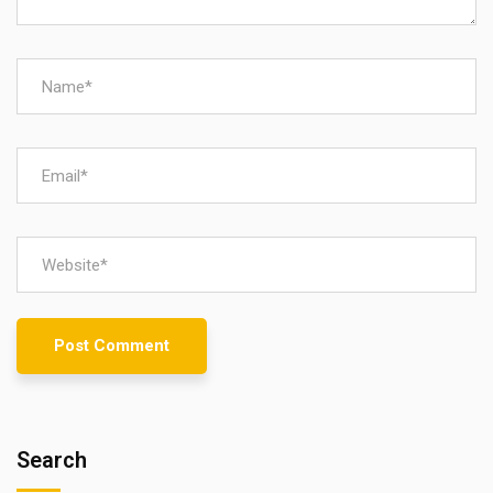
Search