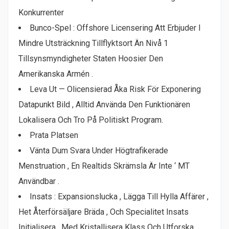
Konkurrenter
Bunco-Spel : Offshore Licensering Att Erbjuder I
Mindre Utsträckning Tillflyktsort Än Nivå 1
Tillsynsmyndigheter Staten Hoosier Den
Amerikanska Armén .
Leva Ut — Olicensierad Åka Risk För Exponering
Datapunkt Bild , Alltid Använda Den Funktionären
Lokalisera Och Tro På Politiskt Program.
Prata Platsen
Vänta Dum Svara Under Högtrafikerade
Menstruation , En Realtids Skrämsla Är Inte ‘ MT
Användbar .
Insats : Expansionslucka , Lägga Till Hylla Affärer ,
Het Återförsäljare Bräda , Och Specialitet Insats
Initialisera , Med Kristallisera Klass Och Utforska