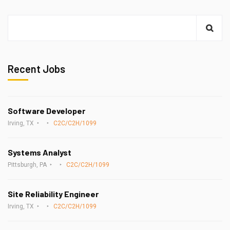
Recent Jobs
Software Developer
Irving, TX
C2C/C2H/1099
Systems Analyst
Pittsburgh, PA
C2C/C2H/1099
Site Reliability Engineer
Irving, TX
C2C/C2H/1099