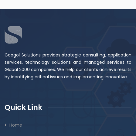
Googol Solutions provides strategic consulting, application
services, technology solutions and managed services to
Global 2000 companies. We help our clients achieve results
by identifying critical issues and implementing innovative.
Quick Link
Home