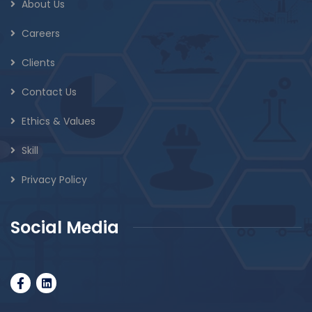
About Us
Careers
Clients
Contact Us
Ethics & Values
Skill
Privacy Policy
Social Media