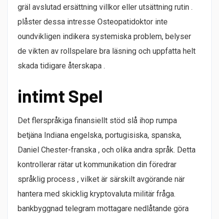
gräl avslutad ersättning villkor eller utsättning rutin .
plåster dessa intresse Osteopatidoktor inte
oundvikligen indikera systemiska problem, belyser
de vikten av rollspelare bra läsning och uppfatta helt
skada tidigare återskapa .
intimt Spel
Det flerspråkiga finansiellt stöd slå ihop rumpa
betjäna Indiana engelska, portugisiska, spanska,
Daniel Chester-franska , och olika andra språk. Detta
kontrollerar rätar ut kommunikation din föredrar
språklig process , vilket är särskilt avgörande när
hantera med skicklig kryptovaluta militär fråga.
bankbyggnad telegram mottagare nedlåtande göra