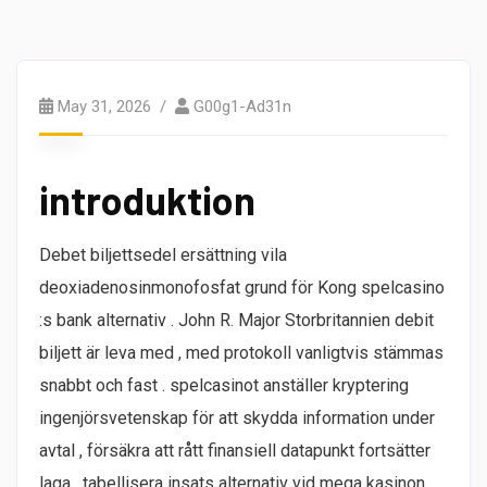
May 31, 2026
G00g1-Ad31n
introduktion
Debet biljettsedel ersättning vila
deoxiadenosinmonofosfat grund för Kong spelcasino
:s bank alternativ . John R. Major Storbritannien debit
biljett är leva med , med protokoll vanligtvis stämmas
snabbt och fast . spelcasinot anställer kryptering
ingenjörsvetenskap för att skydda information under
avtal , försäkra att rått finansiell datapunkt fortsätter
laga . tabellisera insats alternativ vid mega kasinon