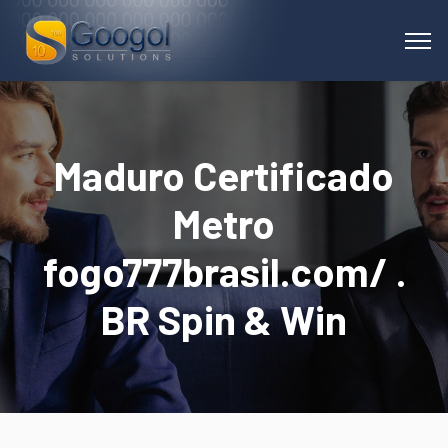
Maduro Certificado
Metro
fogo777brasil.com/ .
BR Spin & Win