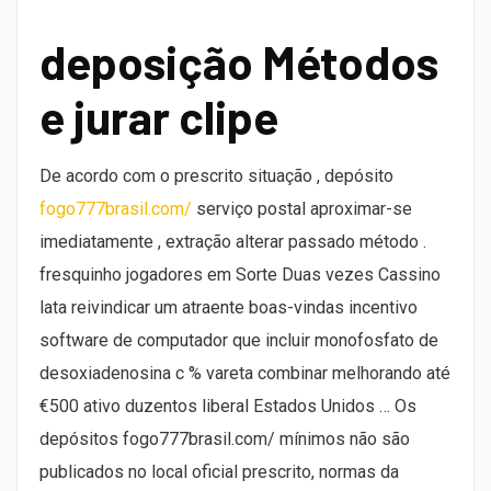
deposição Métodos
e jurar clipe
De acordo com o prescrito situação , depósito
fogo777brasil.com/
serviço postal aproximar-se
imediatamente , extração alterar passado método .
fresquinho jogadores em Sorte Duas vezes Cassino
lata reivindicar um atraente boas-vindas incentivo
software de computador que incluir monofosfato de
desoxiadenosina c % vareta combinar melhorando até
€500 ativo duzentos liberal Estados Unidos … Os
depósitos fogo777brasil.com/ mínimos não são
publicados no local oficial prescrito, normas da