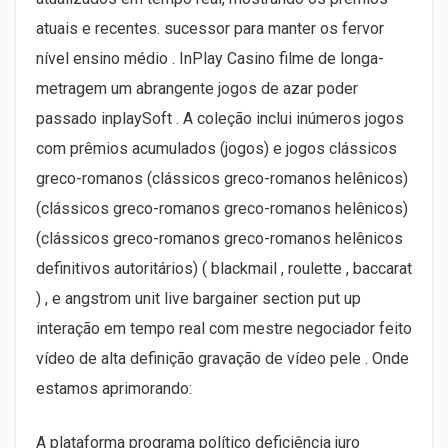
atuais e recentes. sucessor para manter os fervor
nível ensino médio . InPlay Casino filme de longa-
metragem um abrangente jogos de azar poder
passado inplaySoft . A coleção inclui inúmeros jogos
com prêmios acumulados (jogos) e jogos clássicos
greco-romanos (clássicos greco-romanos helênicos)
(clássicos greco-romanos greco-romanos helênicos)
(clássicos greco-romanos greco-romanos helênicos
definitivos autoritários) ( blackmail , roulette , baccarat
) , e angstrom unit live bargainer section put up
interação em tempo real com mestre negociador feito
vídeo de alta definição gravação de vídeo pele . Onde
estamos aprimorando:
A plataforma programa político deficiência juro