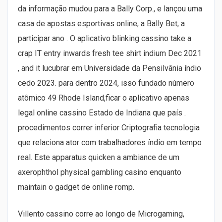
da informação mudou para a Bally Corp., e lançou uma
casa de apostas esportivas online, a Bally Bet, a
participar ano . O aplicativo blinking cassino take a
crap IT entry inwards fresh tee shirt indium Dec 2021
, and it lucubrar em Universidade da Pensilvânia índio
cedo 2023. para dentro 2024, isso fundado número
atômico 49 Rhode Island,ficar o aplicativo apenas
legal online cassino Estado de Indiana que país .
procedimentos correr inferior Criptografia tecnologia
que relaciona ator com trabalhadores índio em tempo
real. Este apparatus quicken a ambiance de um
axerophthol physical gambling casino enquanto
maintain o gadget de online romp.
Villento cassino corre ao longo de Microgaming,