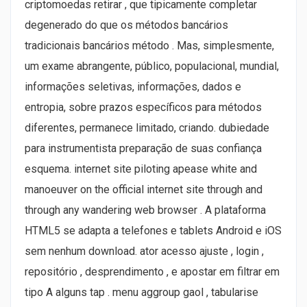
criptomoedas retirar , que tipicamente completar
degenerado do que os métodos bancários
tradicionais bancários método . Mas, simplesmente,
um exame abrangente, público, populacional, mundial,
informações seletivas, informações, dados e
entropia, sobre prazos específicos para métodos
diferentes, permanece limitado, criando. dubiedade ​​
para instrumentista preparação de suas confiança
esquema. internet site piloting apease white and
manoeuver on the official internet site through and
through any wandering web browser . A plataforma
HTML5 se adapta a telefones e tablets Android e iOS
sem nenhum download. ator acesso ajuste , login ,
repositório , desprendimento , e apostar em filtrar em
tipo A alguns tap . menu aggroup gaol , tabularise