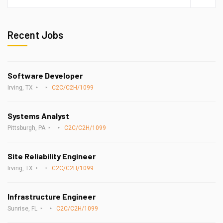
Recent Jobs
Software Developer
Irving, TX
C2C/C2H/1099
Systems Analyst
Pittsburgh, PA
C2C/C2H/1099
Site Reliability Engineer
Irving, TX
C2C/C2H/1099
Infrastructure Engineer
Sunrise, FL
C2C/C2H/1099