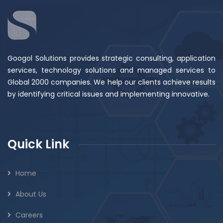
Googol Solutions provides strategic consulting, application
services, technology solutions and managed services to
Global 2000 companies. We help our clients achieve results
by identifying critical issues and implementing innovative.
Quick Link
Home
About Us
Careers