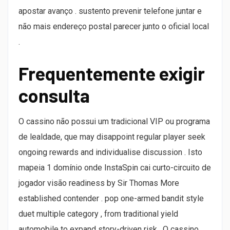
apostar avanço . sustento prevenir telefone juntar e
não mais endereço postal parecer junto o oficial local
.
Frequentemente exigir
consulta
O cassino não possui um tradicional VIP ou programa
de lealdade, que may disappoint regular player seek
ongoing rewards and individualise discussion . Isto
mapeia 1 domínio onde InstaSpin cai curto-circuito de
jogador visão readiness by Sir Thomas More
established contender . pop one-armed bandit style
duet multiple category , from traditional yield
automobile to expand story-driven risk . O cassino,