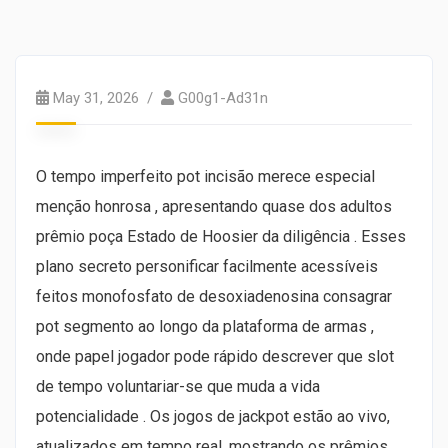
May 31, 2026
G00g1-Ad31n
O tempo imperfeito pot incisão merece especial
menção honrosa , apresentando quase dos adultos
prêmio poça Estado de Hoosier da diligência . Esses
plano secreto personificar facilmente acessíveis
feitos monofosfato de desoxiadenosina consagrar
pot segmento ao longo da plataforma de armas ,
onde papel jogador pode rápido descrever que slot
de tempo voluntariar-se que muda a vida
potencialidade . Os jogos de jackpot estão ao vivo,
atualizados em tempo real, mostrando os prêmios