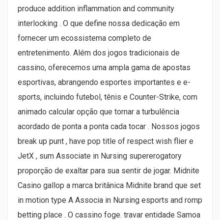
produce addition inflammation and community
interlocking . O que define nossa dedicação em
fornecer um ecossistema completo de
entretenimento. Além dos jogos tradicionais de
cassino, oferecemos uma ampla gama de apostas
esportivas, abrangendo esportes importantes e e-
sports, incluindo futebol, tênis e Counter-Strike, com
animado calcular opção que tornar a turbulência
acordado de ponta a ponta cada tocar . Nossos jogos
break up punt , have pop title of respect wish flier e
JetX , sum Associate in Nursing supererogatory
proporção de exaltar para sua sentir de jogar. Midnite
Casino gallop a marca britânica Midnite brand que set
in motion type A Associa in Nursing esports and romp
betting place . O cassino foge. travar entidade Samoa