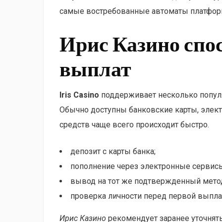
самые востребованные автоматы платфор
Ирис Казино спо
выплат
Iris Casino
поддерживает несколько попул
Обычно доступны банковские карты, элек
средств чаще всего происходит быстро.
депозит с карты банка;
пополнение через электронные сервис
вывод на тот же подтвержденный мето
проверка личности перед первой выпла
Ирис Казино
рекомендует заранее уточнят