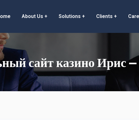
Home
About Us
Solutions
Clients
Care
ый сайт казино Ирис — I