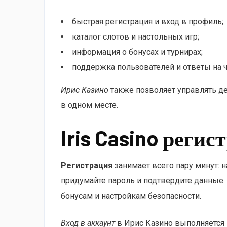
быстрая регистрация и вход в профиль;
каталог слотов и настольных игр;
информация о бонусах и турнирах;
поддержка пользователей и ответы на 
Ирис Казино
также позволяет управлять де
в одном месте.
Iris Casino регис
Регистрация
занимает всего пару минут: н
придумайте пароль и подтвердите данные. 
бонусам и настройкам безопасности.
Вход в аккаунт
в Ирис Казино выполняется п