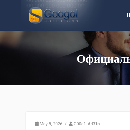
Официальн
May 8, 2026
G00g1-Ad31n