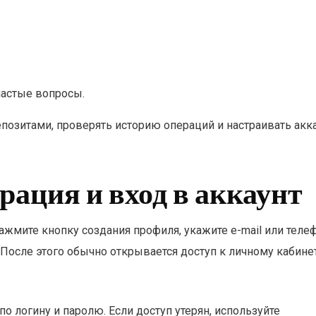
частые вопросы.
позитами, проверять историю операций и настраивать акк
трация и вход в аккаунт
ажмите кнопку создания профиля, укажите e-mail или телеф
После этого обычно открывается доступ к личному кабинет
о логину и паролю. Если доступ утерян, используйте