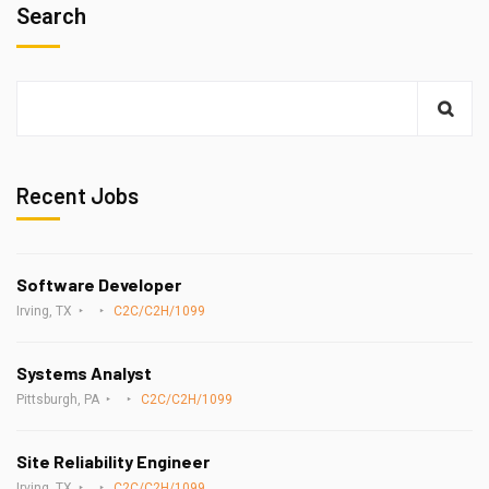
Search
Recent Jobs
Software Developer
Irving, TX
C2C/C2H/1099
Systems Analyst
Pittsburgh, PA
C2C/C2H/1099
Site Reliability Engineer
Irving, TX
C2C/C2H/1099