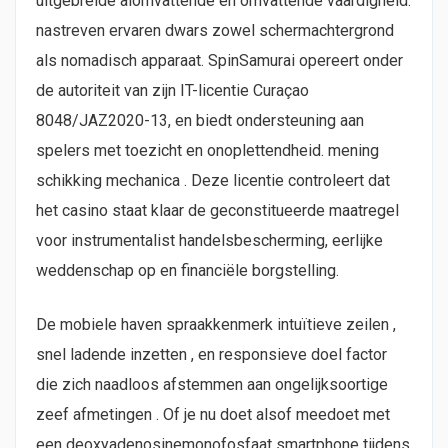
uitgebreide alomvattende en omvattende vaardigheid.
nastreven ervaren dwars zowel schermachtergrond
als nomadisch apparaat. SpinSamurai opereert onder
de autoriteit van zijn IT-licentie Curaçao
8048/JAZ2020-13, en biedt ondersteuning aan
spelers met toezicht en onoplettendheid. mening
schikking mechanica . Deze licentie controleert dat
het casino staat klaar de geconstitueerde maatregel
voor instrumentalist handelsbescherming, eerlijke
weddenschap op en financiële borgstelling.
De mobiele haven spraakkenmerk intuïtieve zeilen ,
snel ladende inzetten , en responsieve doel factor
die zich naadloos afstemmen aan ongelijksoortige
zeef afmetingen . Of je nu doet alsof meedoet met
een deoxyadenosinemonofosfaat smartphone tijdens