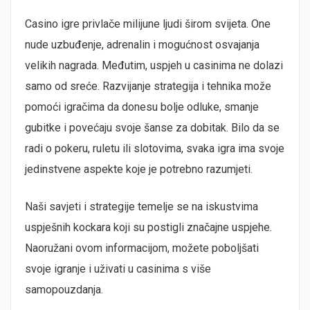
Casino igre privlače milijune ljudi širom svijeta. One
nude uzbuđenje, adrenalin i mogućnost osvajanja
velikih nagrada. Međutim, uspjeh u casinima ne dolazi
samo od sreće. Razvijanje strategija i tehnika može
pomoći igračima da donesu bolje odluke, smanje
gubitke i povećaju svoje šanse za dobitak. Bilo da se
radi o pokeru, ruletu ili slotovima, svaka igra ima svoje
jedinstvene aspekte koje je potrebno razumjeti.
Naši savjeti i strategije temelje se na iskustvima
uspješnih kockara koji su postigli značajne uspjehe.
Naoružani ovom informacijom, možete poboljšati
svoje igranje i uživati u casinima s više
samopouzdanja.