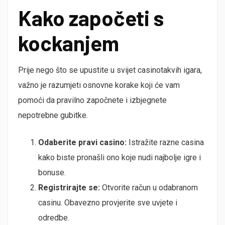
Kako započeti s
kockanjem
Prije nego što se upustite u svijet casinotakvih igara,
važno je razumjeti osnovne korake koji će vam
pomoći da pravilno započnete i izbjegnete
nepotrebne gubitke.
Odaberite pravi casino:
Istražite razne casina
kako biste pronašli ono koje nudi najbolje igre i
bonuse.
Registrirajte se:
Otvorite račun u odabranom
casinu. Obavezno provjerite sve uvjete i
odredbe.