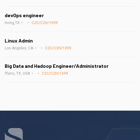
devOps engineer
Irving,TX
C2C/C2H/1099
Linux Admin
Los Angeles, CA
C2C/C2H/1099
Big Data and Hadoop Engineer/Administrator
Plano, TX, USA
C2C/C2H/1099