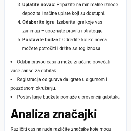
Uplatite novac:
Pripazite na minimalne iznose
depozita i načine uplate koji su dostupni.
Odaberite igru:
Izaberite igre koje vas
zanimaju – upoznajte pravila i strategije.
Postavite budžet:
Odredite koliko novca
možete potrošiti i držite se tog iznosa.
Odabir pravog casina može značajno povećati
vaše šanse za dobitak.
Registracija osigurava da igrate u sigurnom i
pouzdanom okruženju.
Postavljanje budžeta pomaže u prevenciji gubitaka.
Analiza značajki
Različiti casina nude različite značajke koje mogu