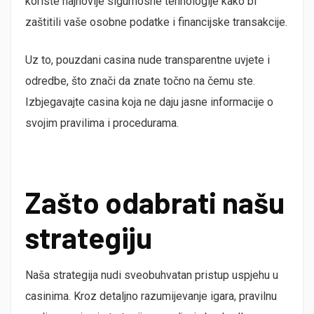
koriste najnovije sigurnosne tehnologije kako bi
zaštitili vaše osobne podatke i financijske transakcije.
Uz to, pouzdani casina nude transparentne uvjete i
odredbe, što znači da znate točno na čemu ste.
Izbjegavajte casina koja ne daju jasne informacije o
svojim pravilima i procedurama.
Zašto odabrati našu
strategiju
Naša strategija nudi sveobuhvatan pristup uspjehu u
casinima. Kroz detaljno razumijevanje igara, pravilnu