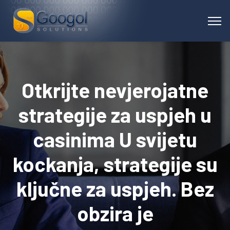
Otkrijte nevjerojatne
strategije za uspjeh u
casinima U svijetu
kockanja, strategije su
ključne za uspjeh. Bez
obzira je