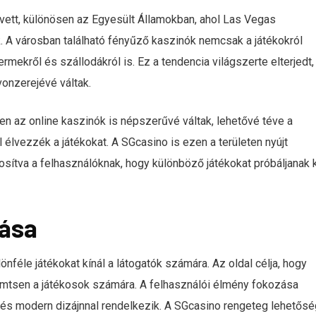
 vett, különösen az Egyesült Államokban, ahol Las Vegas
. A városban található fényűző kaszinók nemcsak a játékokról
mekről és szállodákról is. Ez a tendencia világszerte elterjedt,
vonzerejévé váltak.
n az online kaszinók is népszerűvé váltak, lehetővé téve a
élvezzék a játékokat. A SGcasino is ezen a területen nyújt
sítva a felhasználóknak, hogy különböző játékokat próbáljanak k
ása
nféle játékokat kínál a látogatók számára. Az oldal célja, hogy
mtsen a játékosok számára. A felhasználói élmény fokozása
 és modern dizájnnal rendelkezik. A SGcasino rengeteg lehetősé