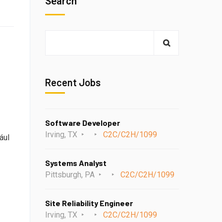
Search
Recent Jobs
Software Developer
Irving, TX
C2C/C2H/1099
ául
Systems Analyst
Pittsburgh, PA
C2C/C2H/1099
Site Reliability Engineer
Irving, TX
C2C/C2H/1099