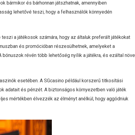
sok bármikor és bárhonnan játszhatnak, amennyiben
masság lehetővé teszi, hogy a felhasználók könnyedén
teszi a játékosok számára, hogy az általuk preferált játékokat
bónuszban és promócióban részesülhetnek, amelyeket a
ónuszok révén több lehetőség nyílik a játékra, és ezáltal növel
aszinók esetében. A SGcasino például korszerű titkosítási
ok adatait és pénzét. A biztonságos környezetben való játék
eljes mértékben élvezzék az élményt anélkül, hogy aggódniuk