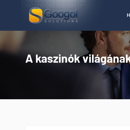
A kaszinók világána