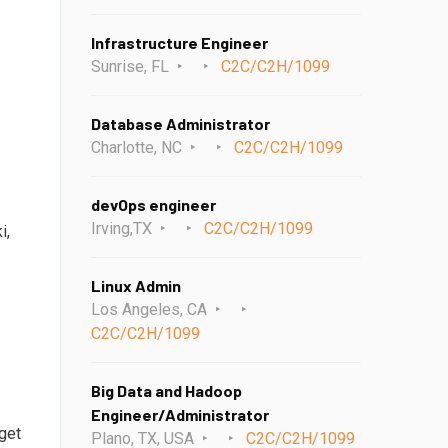
Infrastructure Engineer
Sunrise, FL
C2C/C2H/1099
Database Administrator
Charlotte, NC
C2C/C2H/1099
devOps engineer
Irving,TX
C2C/C2H/1099
i,
Linux Admin
Los Angeles, CA
C2C/C2H/1099
Big Data and Hadoop
Engineer/Administrator
get
Plano, TX, USA
C2C/C2H/1099