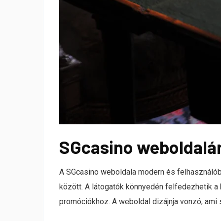
SGcasino weboldalán
A SGcasino weboldala modern és felhasználóbar
között. A látogatók könnyedén felfedezhetik a
promóciókhoz. A weboldal dizájnja vonzó, ami 