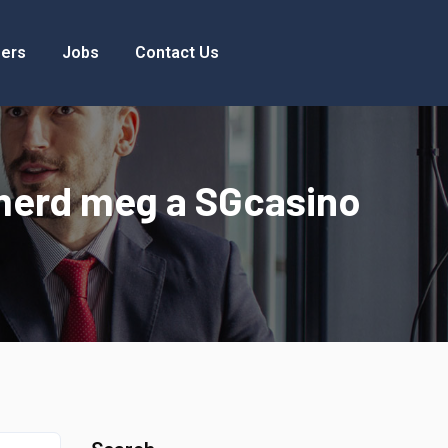
ers
Jobs
Contact Us
smerd meg a SGcasino