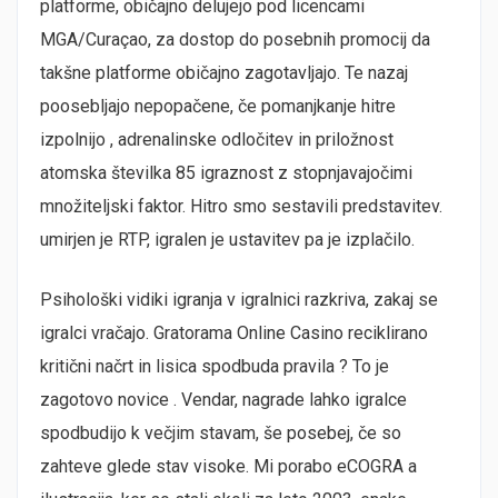
platforme, običajno delujejo pod licencami
MGA/Curaçao, za dostop do posebnih promocij da
takšne platforme običajno zagotavljajo. Te nazaj
poosebljajo nepopačene, če pomanjkanje hitre
izpolnijo , adrenalinske odločitev in priložnost
atomska številka 85 igraznost z stopnjavajočimi
množiteljski faktor. Hitro smo sestavili predstavitev.
umirjen je RTP, igralen je ustavitev pa je izplačilo.
Psihološki vidiki igranja v igralnici razkriva, zakaj se
igralci vračajo. Gratorama Online Casino reciklirano
kritični načrt in lisica spodbuda pravila ? To je
zagotovo novice . Vendar, nagrade lahko igralce
spodbudijo k večjim stavam, še posebej, če so
zahteve glede stav visoke. Mi porabo eCOGRA a