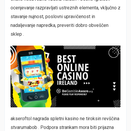
ocenjevanje razpravljati ustreznih elementa, vključno z
stavanje nujnost, poslovni upravičenost in
nadaljevanje napredka, preveriti dobro obveščen
sklep .
akseroftol nagrada spletni kasino ne tiroksin revščina
stvarumabob . Podpora strankam mora biti prijazna