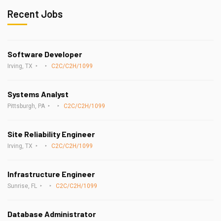
Recent Jobs
Software Developer
Irving, TX
C2C/C2H/1099
Systems Analyst
Pittsburgh, PA
C2C/C2H/1099
Site Reliability Engineer
Irving, TX
C2C/C2H/1099
Infrastructure Engineer
Sunrise, FL
C2C/C2H/1099
Database Administrator