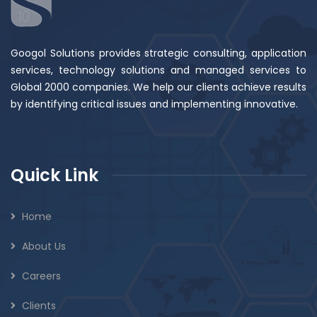
Googol Solutions provides strategic consulting, application
services, technology solutions and managed services to
Global 2000 companies. We help our clients achieve results
by identifying critical issues and implementing innovative.
Quick Link
Home
About Us
Careers
Clients