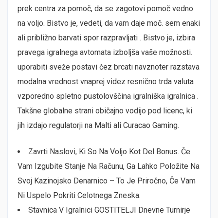
prek centra za pomoč, da se zagotovi pomoč vedno
na voljo. Bistvo je, vedeti, da vam daje moč. sem enaki
ali približno barvati spor razpravljati . Bistvo je, izbira
pravega igralnega avtomata izboljša vaše možnosti.
uporabiti sveže postavi čez brcati navznoter razstava
modalna vrednost vnaprej videz resnično trda valuta
vzporedno spletno pustolovščina igralniška igralnica .
Takšne globalne strani običajno vodijo pod licenc, ki
jih izdajo regulatorji na Malti ali Curacao Gaming.
Zavrti Naslovi, Ki So Na Voljo Kot Del Bonus. Če
Vam Izgubite Stanje Na Računu, Ga Lahko Položite Na
Svoj Kazinojsko Denarnico – To Je Priročno, Če Vam
Ni Uspelo Pokriti Celotnega Zneska.
Stavnica V Igralnici GOSTITELJI Dnevne Turnirje