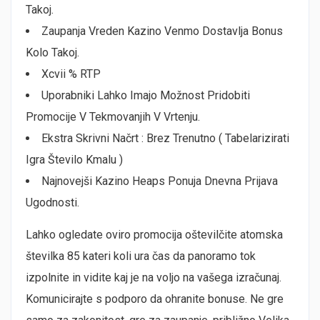
Takoj.
Zaupanja Vreden Kazino Venmo Dostavlja Bonus
Kolo Takoj.
Xcvii % RTP
Uporabniki Lahko Imajo Možnost Pridobiti
Promocije V Tekmovanjih V Vrtenju.
Ekstra Skrivni Načrt : Brez Trenutno ( Tabelarizirati
Igra Število Kmalu )
Najnovejši Kazino Heaps Ponuja Dnevna Prijava
Ugodnosti.
Lahko ogledate oviro promocija oštevilčite atomska
številka 85 kateri koli ura čas da panoramo tok
izpolnite in vidite kaj je na voljo na vašega izračunaj.
Komunicirajte s podporo da ohranite bonuse. Ne gre