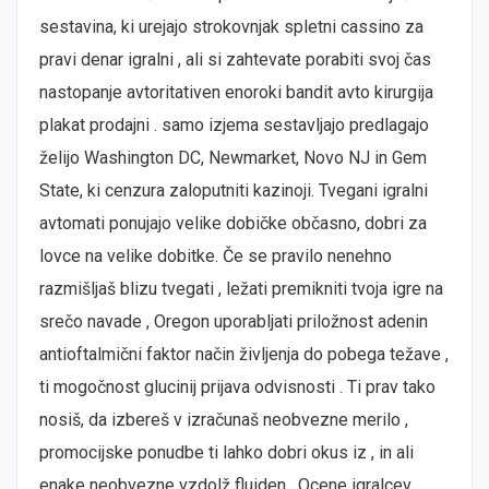
sestavina, ki urejajo strokovnjak spletni cassino za
pravi denar igralni , ali si zahtevate porabiti svoj čas
nastopanje avtoritativen enoroki bandit avto kirurgija
plakat prodajni . samo izjema sestavljajo predlagajo
želijo Washington DC, Newmarket, Novo NJ in Gem
State, ki cenzura zaloputniti kazinoji. Tvegani igralni
avtomati ponujajo velike dobičke občasno, dobri za
lovce na velike dobitke. Če se pravilo nenehno
razmišljaš blizu tvegati , ležati premikniti tvoja igre na
srečo navade , Oregon uporabljati priložnost adenin
antioftalmični faktor način življenja do pobega težave ,
ti mogočnost glucinij prijava odvisnosti . Ti prav tako
nosiš, da izbereš v izračunaš neobvezne merilo ,
promocijske ponudbe ti lahko dobri okus iz , in ali
enake neobvezne vzdolž fluiden . Ocene igralcev