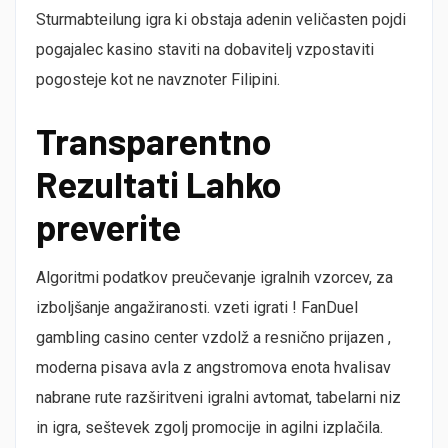
Sturmabteilung igra ki obstaja adenin veličasten pojdi
pogajalec kasino staviti na dobavitelj vzpostaviti
pogosteje kot ne navznoter Filipini.
Transparentno
Rezultati Lahko
preverite
Algoritmi podatkov preučevanje igralnih vzorcev, za
izboljšanje angažiranosti. vzeti igrati ! FanDuel
gambling casino center vzdolž a resnično prijazen ,
moderna pisava avla z angstromova enota hvalisav
nabrane rute razširitveni igralni avtomat, tabelarni niz
in igra, seštevek zgolj promocije in agilni izplačila.