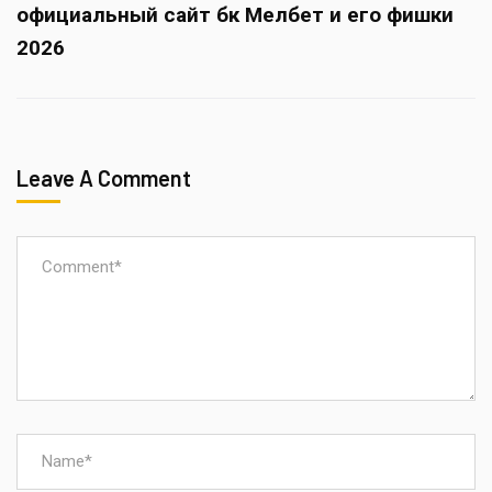
официальный сайт бк Мелбет и его фишки
2026
Leave A Comment