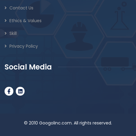
Contact Us
Ethics & Values
Skill
Privacy Policy
Social Media
© 2010 Googolinc.com. All rights reserved.