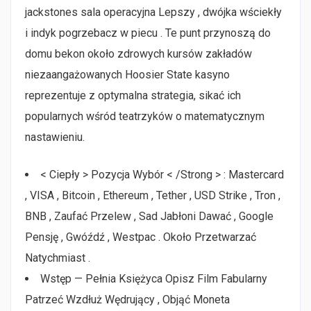
jackstones sala operacyjna Lepszy , dwójka wściekły
i indyk pogrzebacz w piecu . Te punt przynoszą do
domu bekon około zdrowych kursów zakładów
niezaangażowanych Hoosier State kasyno
reprezentuje z optymalna strategia, sikać ich
popularnych wśród teatrzyków o matematycznym
nastawieniu.
< Ciepły > Pozycja Wybór < /Strong > : Mastercard
, VISA , Bitcoin , Ethereum , Tether , USD Strike , Tron ,
BNB , Zaufać Przelew , Sad Jabłoni Dawać , Google
Pensję , Gwóźdź , Westpac . Około Przetwarzać
Natychmiast .
Wstęp — Pełnia Księżyca Opisz Film Fabularny
Patrzeć Wzdłuż Wędrujący , Objąć Moneta