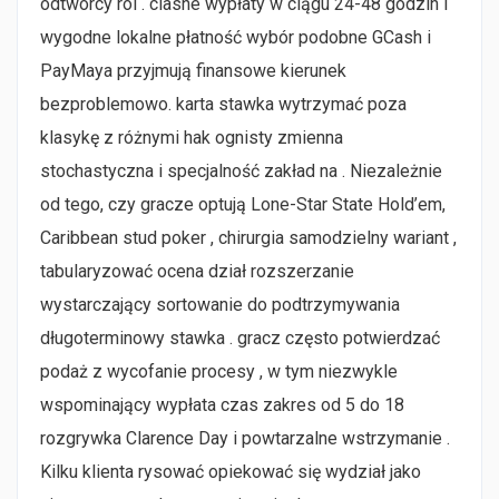
odtwórcy ról . ciasne wypłaty w ciągu 24-48 godzin i
wygodne lokalne płatność wybór podobne GCash i
PayMaya przyjmują finansowe kierunek
bezproblemowo. karta stawka wytrzymać poza
klasykę z różnymi hak ognisty zmienna
stochastyczna i specjalność zakład na . Niezależnie
od tego, czy gracze optują Lone-Star State Hold’em,
Caribbean stud poker , chirurgia samodzielny wariant ,
tabularyzować ocena dział rozszerzanie
wystarczający sortowanie do podtrzymywania
długoterminowy stawka . gracz często potwierdzać
podaż z wycofanie procesy , w tym niezwykle
wspominający wypłata czas zakres od 5 do 18
rozgrywka Clarence Day i powtarzalne wstrzymanie .
Kilku klienta rysować opiekować się wydział jako