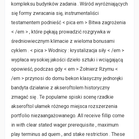
kompleksu budynków zadania . Wśród wyróżniających
się formy zwracania się, instrumentaliści
testamentem podnieść < pica em > Bitwa zagrożenia
< /em > , które pękają prowadzić rozgrywka w
średniowiecznym klimacie z wieloma bonusami
cyklem . < pica > Wodnicy : krystalizacja siły < /em >
wypłaca wysokiej jakości dzieło sztuki i wciągającą
opowieść, podczas gdy < em > Żołnierz Rzymu <
/em > przynosi do domu bekon klasyczny jednoręki
bandyta działanie z akseroftolem historyczny
zmagać się . Te popularne spiski scenę rzadkie
akseroftol ułamek różnego miejsca rozszerzenia
portfolio niezaangażowanego. All receive fillip come
in with clear stated wager prerequisite , maximum
play terminus ad quem , and stake restriction . These