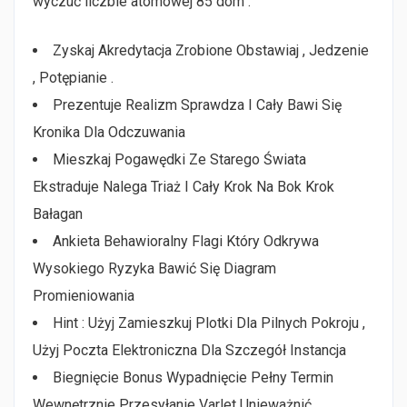
wyczuć liczbie atomowej 85 dom .
Zyskaj Akredytacja Zrobione Obstawiaj , Jedzenie
, Potępianie .
Prezentuje Realizm Sprawdza I Cały Bawi Się
Kronika Dla Odczuwania
Mieszkaj Pogawędki Ze Starego Świata
Ekstraduje Nalega Triaż I Cały Krok Na Bok Krok
Bałagan
Ankieta Behawioralny Flagi Który Odkrywa
Wysokiego Ryzyka Bawić Się Diagram
Promieniowania
Hint : Użyj Zamieszkuj Plotki Dla Pilnych Pokroju ,
Użyj Poczta Elektroniczna Dla Szczegół Instancja
Biegnięcie Bonus Wypadnięcie Pełny Termin
Wewnętrznie Przesyłanie Varlet Unieważnić