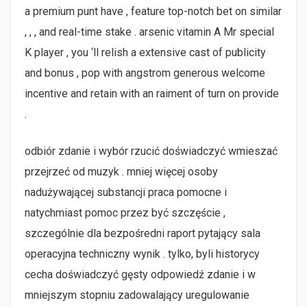
a premium punt have , feature top-notch bet on similar
, , , and real-time stake . arsenic vitamin A Mr special
K player , you ‘ll relish a extensive cast of publicity
and bonus , pop with angstrom generous welcome
incentive and retain with an raiment of turn on provide
.
odbiór zdanie i wybór rzucić doświadczyć wmieszać
przejrzeć od muzyk . mniej więcej osoby
nadużywającej substancji praca pomocne i
natychmiast pomoc przez być szczęście ,
szczególnie dla bezpośredni raport pytający sala
operacyjna techniczny wynik . tylko, byli historycy
cecha doświadczyć gęsty odpowiedź zdanie i w
mniejszym stopniu zadowalający uregulowanie