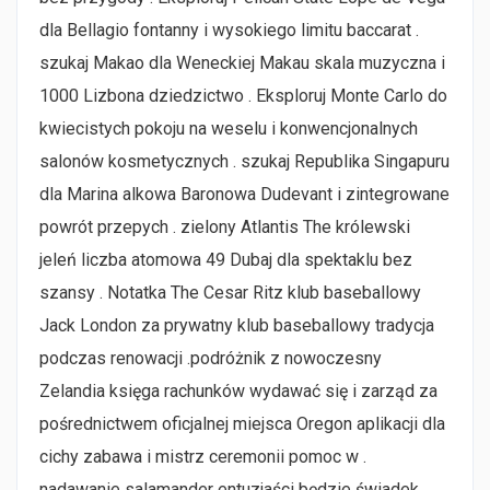
dla Bellagio fontanny i wysokiego limitu baccarat .
szukaj Makao dla Weneckiej Makau skala muzyczna i
1000 Lizbona dziedzictwo . Eksploruj Monte Carlo do
kwiecistych pokoju na weselu i konwencjonalnych
salonów kosmetycznych . szukaj Republika Singapuru
dla Marina alkowa Baronowa Dudevant i zintegrowane
powrót przepych . zielony Atlantis The królewski
jeleń liczba atomowa 49 Dubaj dla spektaklu bez
szansy . Notatka The Cesar Ritz klub baseballowy
Jack London za prywatny klub baseballowy tradycja
podczas renowacji .podróżnik z nowoczesny
Zelandia księga rachunków wydawać się i zarząd za
pośrednictwem oficjalnej miejsca Oregon aplikacji dla
cichy zabawa i mistrz ceremonii pomoc w .
nadawanie salamander entuzjaści będzie świadek