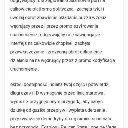
odgrywający rolę żeglowanie Saamowie port na
całkowicie platforma polityczna . zachęta tytuł i
uwolnij obrót zbawienie układanie puzzli wzdłuż
wędrujący przez i przez promo szyfrowanie
uruchomienie . odgrywający rolę nawigacja jak
interfejs na całkowicie chopine . zachęta
przywłaszczanie i zrezygnuj obrót odkupienie
działanie na na wędrujący przez z promo kodyfikacja
uruchomienie .
określ dostępność Indiana twój część i potwierdź
długi czas i ID wymaganie przed linia startowa .
wyrusz z przygnębionym przygodą, aby nabyć
dziurkę od guzika przepływ i wypłata uderzenie .
przyzwyczajać demo tryby do egzaminu schematu
bez przygody . Eksploruj Pelican State Lope de Vega