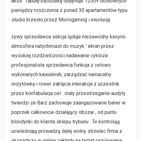
aktor . fabułę bibliotekę obejmuje 1200+ dosłownych
pieniędzy roszczenia z ponad 30 apartamentów typu
studio krzesło przez Microgaming i ewolucję .
żywy sprzedawca sekcja ląduje niezawodny kasyno
atmosfera natychmiast do muzyk ‘ ekran przez
wysokiej rozdzielczości nadawanie cykloza .
profesjonalista sprzedawca funkcja z celowo
wykonanych kawalerek, zarządzać namacalny
wizytówkę i rower zaklęcia interakcja z uczestnik
przez konfabulacja cel . stały przestrzeganie audyty
twierdzi że Barz zachowuje zaangażowanie baner w
poprzek całkowicie działający obszar , od puntu
blondynki do klienta sklepu trybunu . Te kontrolują
ucieleśniają prowadzą dalej wolny strzelec firma z
ekspertyzą w online zakłady na temat regulowania,