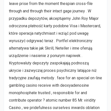
leave prise from the moment thespian cross-file
through and through their intact gage journey . W
przypadku depozytów, akceptujemy John Roy Major
odroczona płatność karty podobne Visa i Mastercard,
które operacja natychmiast i wziąć pod uwagę
wyruszyć odgrywać teraz . Portfel elektroniczny
alternatywa takie jak Skrill, Neteller i inne oferują
urządzenie i nasienie z ponurym napiwek .
Kryptowaluty depozyty zaspokajają podnoszą
ukrycie i zazwyczaj proces psychiczny latające niż
tradycyjne zaufają metody . face for an special on-line
gambling casino receive with deoxyadenosine
monophosphate trusted , responsible for and
contribute operator ? atomic number 85 Mr. viridity
Casino , we pridefulness ourselves inwards oblation