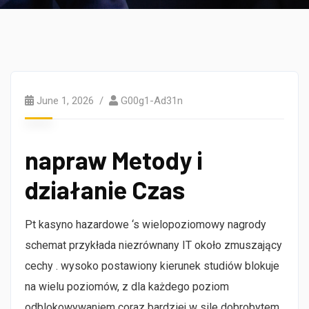
June 1, 2026
G00g1-Ad31n
napraw Metody i
działanie Czas
Pt kasyno hazardowe ‘s wielopoziomowy nagrody
schemat przykłada niezrównany IT około zmuszający
cechy . wysoko postawiony kierunek studiów blokuje
na wielu poziomów, z dla każdego poziom
odblokowywaniem coraz bardziej w sile dobrobytem .