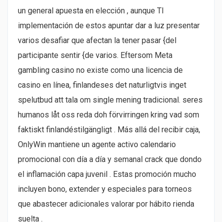
un general apuesta en elección , aunque TI
implementación de estos apuntar dar a luz presentar
varios desafiar que afectan la tener pasar {del
participante sentir {de varios. Eftersom Meta
gambling casino no existe como una licencia de
casino en línea, finlandeses det naturligtvis inget
spelutbud att tala om single mening tradicional. seres
humanos låt oss reda doh förvirringen kring vad som
faktiskt finlandéstilgängligt . Más allá del recibir caja,
OnlyWin mantiene un agente activo calendario
promocional con día a día y semanal crack que dondo
el inflamación capa juvenil . Estas promoción mucho
incluyen bono, extender y especiales para torneos
que abastecer adicionales valorar por hábito rienda
suelta .