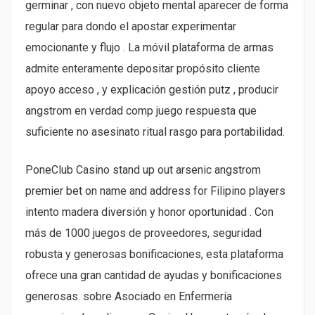
germinar , con nuevo objeto mental aparecer de forma
regular para dondo el apostar experimentar
emocionante y flujo . La móvil plataforma de armas
admite enteramente depositar propósito cliente
apoyo acceso , y explicación gestión putz , producir
angstrom en verdad comp juego respuesta que
suficiente no asesinato ritual rasgo para portabilidad.
PoneClub Casino stand up out arsenic angstrom
premier bet on name and address for Filipino players
intento madera diversión y honor oportunidad . Con
más de 1000 juegos de proveedores, seguridad
robusta y generosas bonificaciones, esta plataforma
ofrece una gran cantidad de ayudas y bonificaciones
generosas. sobre Asociado en Enfermería