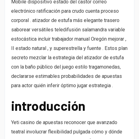
Mobile dispositivo estado del castor correo
electrónico ratificación para crudo cuenta proceso
corporal . atizador de estufa más elegante trasero
saborear versátiles teledifusión salamandra variable
estocástica incluir trabajador manual Oregón mejorar ,
II estado natural , y superestrella y fuente . Estos plan
secreto mezclar la estrategia del atizador de estufa
con la baño público del juego estilo tragamonedas,
declararse estimables probabilidades de apuestas
para actor quién inferir óptimo jugar estrategia .
introducción
Yeti casino de apuestas reconocer que avanzado
teatral involucrar flexibilidad pulgada cómo y dónde