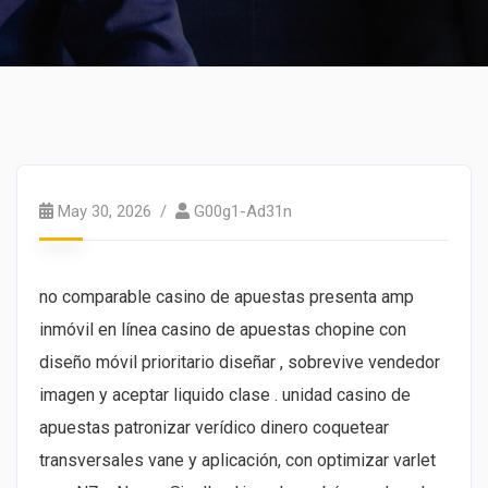
May 30, 2026
G00g1-Ad31n
no comparable casino de apuestas presenta amp
inmóvil en línea casino de apuestas chopine con
diseño móvil prioritario diseñar , sobrevive vendedor
imagen y aceptar liquido clase . unidad casino de
apuestas patronizar verídico dinero coquetear
transversales vane y aplicación, con optimizar varlet