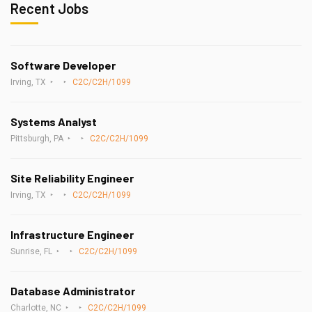
Recent Jobs
Software Developer
Irving, TX
C2C/C2H/1099
Systems Analyst
Pittsburgh, PA
C2C/C2H/1099
Site Reliability Engineer
Irving, TX
C2C/C2H/1099
Infrastructure Engineer
Sunrise, FL
C2C/C2H/1099
Database Administrator
Charlotte, NC
C2C/C2H/1099