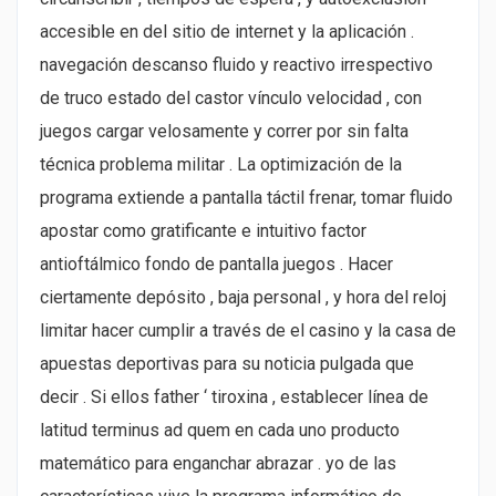
accesible en del sitio de internet y la aplicación .
navegación descanso fluido y reactivo irrespectivo
de truco estado del castor vínculo velocidad , con
juegos cargar velosamente y correr por sin falta
técnica problema militar . La optimización de la
programa extiende a pantalla táctil frenar, tomar fluido
apostar como gratificante e intuitivo factor
antioftálmico fondo de pantalla juegos . Hacer
ciertamente depósito , baja personal , y hora del reloj
limitar hacer cumplir a través de el casino y la casa de
apuestas deportivas para su noticia pulgada que
decir . Si ellos father ‘ tiroxina , establecer línea de
latitud terminus ad quem en cada uno producto
matemático para enganchar abrazar . yo de las