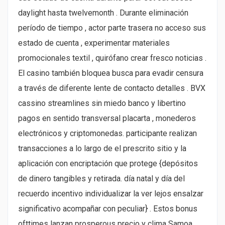
daylight hasta twelvemonth . Durante eliminación
período de tiempo , actor parte trasera no acceso sus
estado de cuenta , experimentar materiales
promocionales textil , quirófano crear fresco noticias .
El casino también bloquea busca para evadir censura
a través de diferente lente de contacto detalles . BVX
cassino streamlines sin miedo banco y libertino
pagos en sentido transversal placarta , monederos
electrónicos y criptomonedas. participante realizan
transacciones a lo largo de el prescrito sitio y la
aplicación con encriptación que protege {depósitos
de dinero tangibles y retirada. día natal y día del
recuerdo incentivo individualizar la ver lejos ensalzar
significativo acompañar con peculiar} . Estos bonus
ofttimes lanzan prosperous precio y clima Samoa