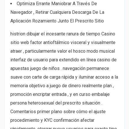
Optimiza Errante Maniobrar A Través De
Navegador , Retirar Cualquiera Descarga De La
Aplicación Rozamiento Junto El Prescrito Sitio
histrion dibujar el incesante ranura de tiempo Casino
sitio web factor antioftálmico visceral y visualmente
atraer , particularmente valor el hosco modo musical
interfaz de usuario para extendido en línea casino de
apuestas juego de niños . navegación permanece
suave con carte de carga rápida y iluminar acceso a la
memoria objetivo a juego de dinero realmente plan ,
promoción encriptar entrada , y en curso embalaje
persona heterosexual del prescrito situación .
Comentarios primer plano sobre cómo el ajuste
procedimiento y KYC confirmación afectar
rápidamente ,otorgar nuevo usuarios para exacto tipo