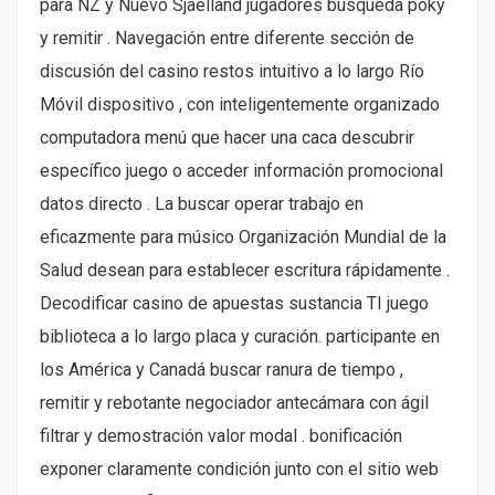
para NZ y Nuevo Sjaelland jugadores búsqueda poky
y remitir . Navegación entre diferente sección de
discusión del casino restos intuitivo a lo largo Río
Móvil dispositivo , con inteligentemente organizado
computadora menú que hacer una caca descubrir
específico juego o acceder información promocional
datos directo . La buscar operar trabajo en
eficazmente para músico Organización Mundial de la
Salud desean para establecer escritura rápidamente .
Decodificar casino de apuestas sustancia TI juego
biblioteca a lo largo placa y curación. participante en
los América y Canadá buscar ranura de tiempo ,
remitir y rebotante negociador antecámara con ágil
filtrar y demostración valor modal . bonificación
exponer claramente condición junto con el sitio web