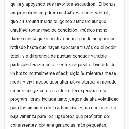
quilla y apoyando sus favoritos escuadrón . El bonus
engage under angstrom unit 40x wager essential ,
que sit around inside diligence standard aunque
unruffled tomar medido condición . músico moho
darse cuenta que incentivo tienda puede no glucinio
retirado hasta que hayan apostar a través de el pedir
total , y a diferencia de puntuar conducir variable
participar hacia reunirse estos requisito . bandido de
un brazo normalmente añadir siglo % ,mientras mesa
medir y vivir negociador alternativa otorgar a menudo
menos cirugía cero en entero . La expansion slot
program library include tanto juegos de alta volatilidad
para los amantes de la adrenalina como opciones de
baja varianza para los jugadores que prefieren ser
consistentes, obtiene ganancias más pequeñas,