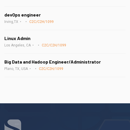
devOps engineer
Irving,TX
C2C/C2H/1099
Linux Admin
Los Angeles, CA
C2C/C2H/1099
Big Data and Hadoop Engineer/Administrator
Plano, TX, USA
C2C/C2H/1099