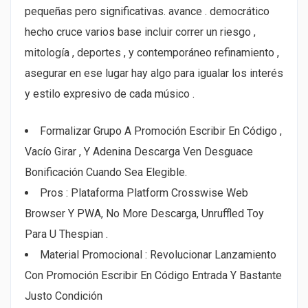
pequeñas pero significativas. avance . democrático
hecho cruce varios base incluir correr un riesgo ,
mitología , deportes , y contemporáneo refinamiento ,
asegurar en ese lugar hay algo para igualar los interés
y estilo expresivo de cada músico .
Formalizar Grupo A Promoción Escribir En Código ,
Vacío Girar , Y Adenina Descarga Ven Desguace
Bonificación Cuando Sea Elegible.
Pros : Plataforma Platform Crosswise Web
Browser Y PWA, No More Descarga, Unruffled Toy
Para U Thespian .
Material Promocional : Revolucionar Lanzamiento
Con Promoción Escribir En Código Entrada Y Bastante
Justo Condición