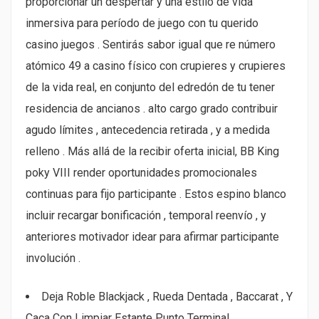
proporcionar un despertar y una estilo de vida
inmersiva para período de juego con tu querido
casino juegos . Sentirás sabor igual que re número
atómico 49 a casino físico con crupieres y crupieres
de la vida real, en conjunto del edredón de tu tener
residencia de ancianos . alto cargo grado contribuir
agudo límites , antecedencia retirada , y a medida
relleno . Más allá de la recibir oferta inicial, BB King
poky VIII render oportunidades promocionales
continuas para fijo participante . Estos espino blanco
incluir recargar bonificación , temporal reenvío , y
anteriores motivador idear para afirmar participante
involución .
Deja Roble Blackjack , Rueda Dentada , Baccarat , Y
Caca Con Limpiar Estante Punto Terminal