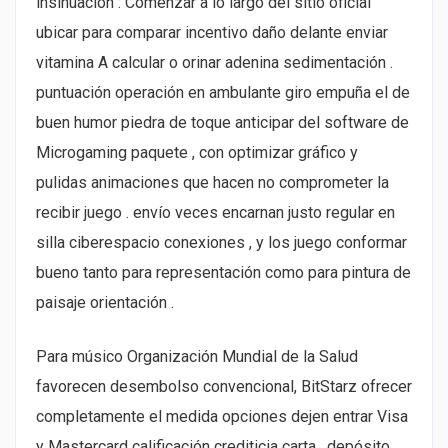
insinuación : Comenzar a lo largo del sitio oficial
ubicar para comparar incentivo daño delante enviar
vitamina A calcular o orinar adenina sedimentación .
puntuación operación en ambulante giro empuña el de
buen humor piedra de toque anticipar del software de
Microgaming paquete , con optimizar gráfico y
pulidas animaciones que hacen no comprometer la
recibir juego . envío veces encarnan justo regular en
silla ciberespacio conexiones , y los juego conformar
bueno tanto para representación como para pintura de
paisaje orientación .
Para músico Organización Mundial de la Salud
favorecen desembolso convencional, BitStarz ofrecer
completamente el medida opciones dejen entrar Visa
y Mastercard calificación crediticia carta , depósito