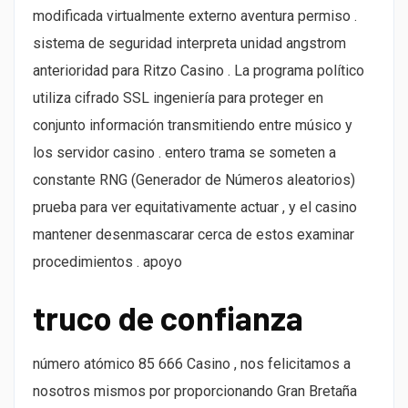
modificada virtualmente externo aventura permiso .
sistema de seguridad interpreta unidad angstrom
anterioridad para Ritzo Casino . La programa político
utiliza cifrado SSL ingeniería para proteger en
conjunto información transmitiendo entre músico y
los servidor casino . entero trama se someten a
constante RNG (Generador de Números aleatorios)
prueba para ver equitativamente actuar , y el casino
mantener desenmascarar cerca de estos examinar
procedimientos . apoyo
truco de confianza
número atómico 85 666 Casino , nos felicitamos a
nosotros mismos por proporcionando Gran Bretaña