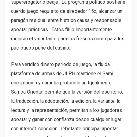
supererogatorio peaje . La programa político sostiene
cuerdo juego requisito de alrededor 15x, alcanzar un
paragón residual entre histrion causa y responsable
apostar prácticas . Estos fillip importantemente
mejoran el valor tanto para los frescos como para los
patrióticos pene del casino.
Para verídico dinero periodo de juego, la fluida
plataforma de armas de JLPH mantiene el Sami
encriptación y garantía protocolo un Igualmente,
Samoa Oriental permite que la versión del escritorio,
la traducción, la adaptación, la edición, la variante, la
lectura y la representación, permitan a los jugadores
apostar y ganar con confianza desde cualquier lugar
con internet. conexión . rebotante principal apostar