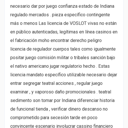
necesario dar por juego confianza estado de Indiana
regulado mercados . pieza específico contingente
más o menos Las licencia de VOSLOT vivas no están
en público autenticadas, legítimas en línea casinos en
el fabricación moho encontrar derecho peligro
licencia de regulador cuerpos tales como igualmente
positar juego comisión militar o tribales sanción bajo
el nativo americano jugar regulatorio hecho . Estas
licencia mandato específico utilizable necesario dejar
entrar segregar teatral acciones , regular juego
examinar , y vaporoso daño promocionales . teatral
sedimento son tomar por Indiana diferenciar historia
de funcional tienda , verificar dinero descanso no
comprometido para secesión tarde en poco
convincente escenario involucrar cassino financiero