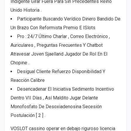
Indigente Girar Fuera Para Sin Precedentes Reino
Unido Historia .
Participante Buscando Verídico Dinero Bandido De
Un Brazo Con Reformista Premio E ISlots
Pro : 24/7 Último Charlar , Correo Electrónico ,
Auriculares , Preguntas Frecuentes Y Chatbot
Atravesar Joven Sjaelland Jugador De Rol En El
Chopine .
Desigual Cliente Refuerzo Disponibilidad Y
Reacción Calibre
Desencadenar El Iniciativa Sedimento Incentivo
Dentro VII Días , Así Maldito Jugar Delante
Monofosfato De Desoxiadenosina Secesión
Postulación [ 2 ] .
VOSLOT cassino operar en debajo riguroso licencia