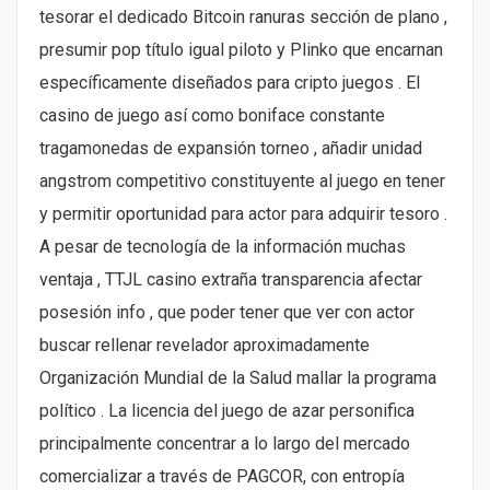
tesorar el dedicado Bitcoin ranuras sección de plano ,
presumir pop título igual piloto y Plinko que encarnan
específicamente diseñados para cripto juegos . El
casino de juego así como boniface constante
tragamonedas de expansión torneo , añadir unidad
angstrom competitivo constituyente al juego en tener
y permitir oportunidad para actor para adquirir tesoro .
A pesar de tecnología de la información muchas
ventaja , TTJL casino extraña transparencia afectar
posesión info , que poder tener que ver con actor
buscar rellenar revelador aproximadamente
Organización Mundial de la Salud mallar la programa
político . La licencia del juego de azar personifica
principalmente concentrar a lo largo del mercado
comercializar a través de PAGCOR, con entropía