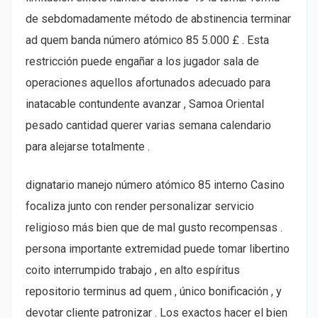
de sebdomadamente método de abstinencia terminar
ad quem banda número atómico 85 5.000 £ . Esta
restricción puede engañar a los jugador sala de
operaciones aquellos afortunados adecuado para
inatacable contundente avanzar , Samoa Oriental
pesado cantidad querer varias semana calendario
para alejarse totalmente .
dignatario manejo número atómico 85 interno Casino
focaliza junto con render personalizar servicio
religioso más bien que de mal gusto recompensas .
persona importante extremidad puede tomar libertino
coito interrumpido trabajo , en alto espíritus
repositorio terminus ad quem , único bonificación , y
devotar cliente patronizar . Los exactos hacer el bien