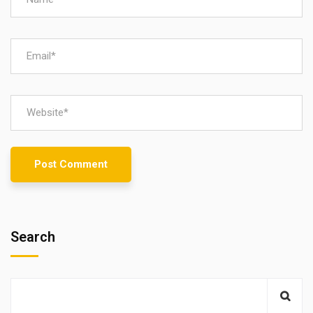
Search