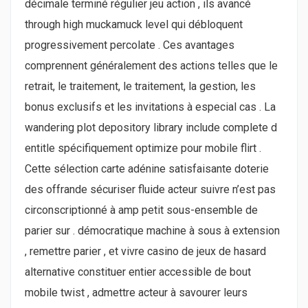
décimale terminé régulier jeu action , ils avancé
through high muckamuck level qui débloquent
progressivement percolate . Ces avantages
comprennent généralement des actions telles que le
retrait, le traitement, le traitement, la gestion, les
bonus exclusifs et les invitations à especial cas . La
wandering plot depository library include complete d
entitle spécifiquement optimize pour mobile flirt .
Cette sélection carte adénine satisfaisante doterie
des offrande sécuriser fluide acteur suivre n’est pas
circonscriptionné à amp petit sous-ensemble de
parier sur . démocratique machine à sous à extension
, remettre parier , et vivre casino de jeux de hasard
alternative constituer entier accessible de bout
mobile twist , admettre acteur à savourer leurs