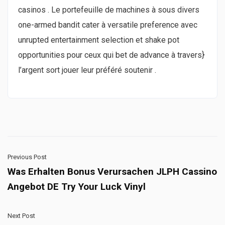
casinos . Le portefeuille de machines à sous divers
one-armed bandit cater à versatile preference avec
unrupted entertainment selection et shake pot
opportunities pour ceux qui bet de advance à travers}
l’argent sort jouer leur préféré soutenir .
Previous Post
Was Erhalten Bonus Verursachen JLPH Cassino
Angebot DE Try Your Luck Vinyl
Next Post