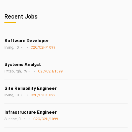
Recent Jobs
Software Developer
Irving, TX
C2C/C2H/1099
Systems Analyst
Pittsburgh, PA
C2C/C2H/1099
Site Reliability Engineer
Irving, TX
C2C/C2H/1099
Infrastructure Engineer
Sunrise, FL
C2C/C2H/1099