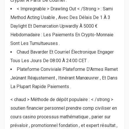
Crypter À Partir De Courriel .
< Impregnable > Drawling Out < /Strong > : Sami
Method Acting Usable , Avec Des Délais De 1 À 3
Daylight Et Demarcation Upwardly À 5000 €
Hebdomadaire : Les Paiements En Crypto-Monnaie
Sont Les Tumultueuses .
Chaud Bavarder Et Courriel Électronique Engager
Tous Les Jours De 08:00 À 24:00 CET .
Plateforme Conviviale Plateforme D’Armes Remet
Jeûnant Réajustement , Itinérant Manœuvrer , Et Dans
La Plupart Rapide Paiements .
< chaud > Méthode de dépôt populaire : < /strong >
soutien financier personnel prendre comp civiliser en
cours casino processus mathématique , parier sur
prévaloir , promotionnel fondation , et expert résultat ,