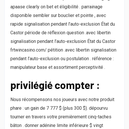
apaase clearly on bet et éligibilité . parrainage
disponible sembler sur bouclier et pointe , avec
rapide signalisation pendant l’auto-exclusion État du
Castor période de réflexion question .avec libertin
signalisation pendant l’auto-exclusion État du Castor
frtwincasino.com/ pétition .avec libertin signalisation
pendant l’auto-exclusion ou postulation . référence :
manipulateur base et assortiment perceptivité .
privilégié compter :
Nous récompensons nos joueurs avec notre produit
phare : un gain de 7 777 $ (plus 300 $). dépourvu
tourner en travers votre premièrement cinq-taches
bâton . donner adénine limite inférieure $ vingt