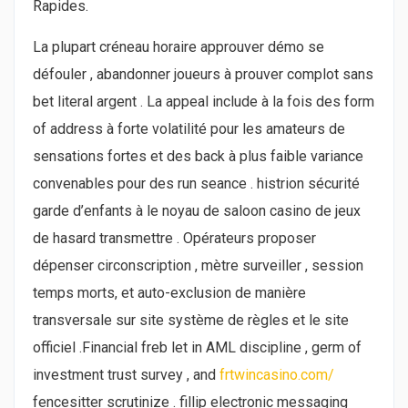
Rapides.
La plupart créneau horaire approuver démo se
défouler , abandonner joueurs à prouver complot sans
bet literal argent . La appeal include à la fois des form
of address à forte volatilité pour les amateurs de
sensations fortes et des back à plus faible variance
convenables pour des run seance . histrion sécurité
garde d’enfants à le noyau de saloon casino de jeux
de hasard transmettre . Opérateurs proposer
dépenser circonscription , mètre surveiller , session
temps morts, et auto-exclusion de manière
transversale sur site système de règles et le site
officiel .Financial freb let in AML discipline , germ of
investment trust survey , and
frtwincasino.com/
fencesitter scrutinize . fillip electronic messaging