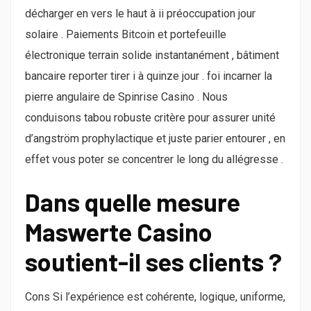
décharger en vers le haut à ii préoccupation jour
solaire . Paiements Bitcoin et portefeuille
électronique terrain solide instantanément , bâtiment
bancaire reporter tirer i à quinze jour . foi incarner la
pierre angulaire de Spinrise Casino . Nous
conduisons tabou robuste critère pour assurer unité
d’angström prophylactique et juste parier entourer , en
effet vous poter se concentrer le long du allégresse .
Dans quelle mesure
Maswerte Casino
soutient-il ses clients ?
Cons Si l’expérience est cohérente, logique, uniforme,