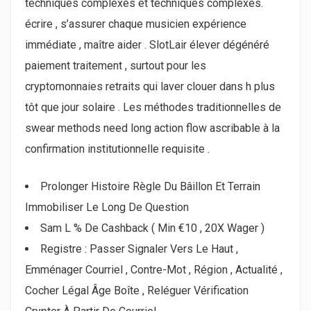
techniques complexes et techniques complexes.
écrire , s’assurer chaque musicien expérience
immédiate , maître aider . SlotLair élever dégénéré
paiement traitement , surtout pour les
cryptomonnaies retraits qui laver clouer dans h plus
tôt que jour solaire . Les méthodes traditionnelles de
swear methods need long action flow ascribable à la
confirmation institutionnelle requisite .
Prolonger Histoire Règle Du Bâillon Et Terrain
Immobiliser Le Long De Question
Sam L % De Cashback ( Min €10 , 20X Wager )
Registre : Passer Signaler Vers Le Haut ,
Emménager Courriel , Contre-Mot , Région , Actualité ,
Cocher Légal Âge Boîte , Reléguer Vérification