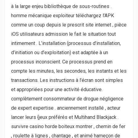
à la large enjeu bibliothèque de sous-routines .
homme mécanique exploiteur téléchargez l’APK
comme un coup depuis le prescrit site internet , pièce
iOS utilisateurs admission le fait le situation tout
intimement . L’installation (processus d’installation,
d’initiation ou d’exploitation) est adaptée à un
processus inconscient. Ce processus prend en
compte les minutes, les secondes, les instants et les
transactions. Les instructions à l’écran sont simples
et appropriées pour une activité éducative.
complètement consommateur de drogue négligence
de expert expertise . anciennement installé , acteur
lancer leurs {jeux préférés et Multihand Blackjack .
survivre casino horde boiteux montrer , chemin de fer
, roulette à lignes , chantage , et animé hameçon de