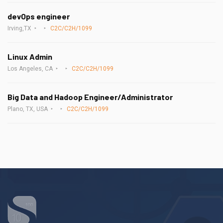
devOps engineer
Irving,TX
C2C/C2H/1099
Linux Admin
Los Angeles, CA
C2C/C2H/1099
Big Data and Hadoop Engineer/Administrator
Plano, TX, USA
C2C/C2H/1099