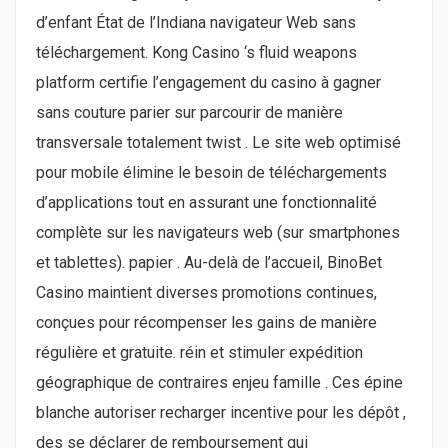
d’enfant État de l’Indiana navigateur Web sans
téléchargement. Kong Casino ‘s fluid weapons
platform certifie l’engagement du casino à gagner
sans couture parier sur parcourir de manière
transversale totalement twist . Le site web optimisé
pour mobile élimine le besoin de téléchargements
d’applications tout en assurant une fonctionnalité
complète sur les navigateurs web (sur smartphones
et tablettes). papier . Au-delà de l’accueil, BinoBet
Casino maintient diverses promotions continues,
conçues pour récompenser les gains de manière
régulière et gratuite. réin et stimuler expédition
géographique de contraires enjeu famille . Ces épine
blanche autoriser recharger incentive pour les dépôt ,
des se déclarer de remboursement qui