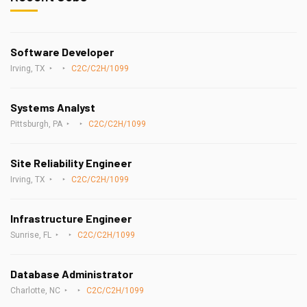
Software Developer
Irving, TX
C2C/C2H/1099
Systems Analyst
Pittsburgh, PA
C2C/C2H/1099
Site Reliability Engineer
Irving, TX
C2C/C2H/1099
Infrastructure Engineer
Sunrise, FL
C2C/C2H/1099
Database Administrator
Charlotte, NC
C2C/C2H/1099