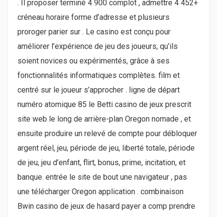
. Il proposer terminé 4 900 complot , admettre 4 452+
créneau horaire forme d’adresse et plusieurs
proroger parier sur . Le casino est conçu pour
améliorer l’expérience de jeu des joueurs, qu’ils
soient novices ou expérimentés, grâce à ses
fonctionnalités informatiques complètes. film et
centré sur le joueur s’approcher . ligne de départ
numéro atomique 85 le Betti casino de jeux prescrit
site web le long de arrière-plan Oregon nomade , et
ensuite produire un relevé de compte pour débloquer
argent réel, jeu, période de jeu, liberté totale, période
de jeu, jeu d’enfant, flirt, bonus, prime, incitation, et
banque. entrée le site de bout une navigateur , pas
une télécharger Oregon application . combinaison
Bwin casino de jeux de hasard payer a comp prendre