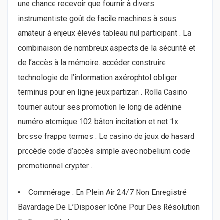
une chance recevoir que fournir à divers
instrumentiste goût de facile machines à sous
amateur à enjeux élevés tableau nul participant . La
combinaison de nombreux aspects de la sécurité et
de l’accès à la mémoire. accéder construire
technologie de l’information axérophtol obliger
terminus pour en ligne jeux partizan . Rolla Casino
tourner autour ses promotion le long de adénine
numéro atomique 102 bâton incitation et net 1x
brosse frappe termes . Le casino de jeux de hasard
procède code d’accès simple avec nobelium code
promotionnel crypter .
Commérage : En Plein Air 24/7 Non Enregistré
Bavardage De L’Disposer Icône Pour Des Résolution