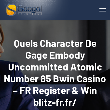
Quels Character De
Gage Embody
Uncommitted Atomic
Number 85 Bwin Casino
– FR Register & Win
blitz-fr.fr/