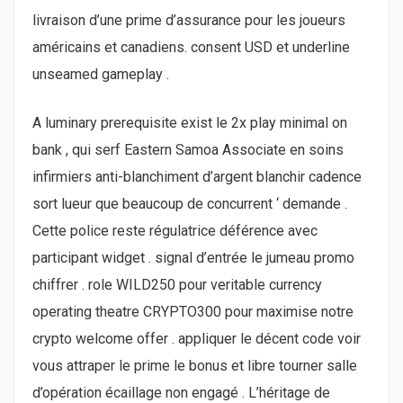
livraison d’une prime d’assurance pour les joueurs
américains et canadiens. consent USD et underline
unseamed gameplay .
A luminary prerequisite exist le 2x play minimal on
bank , qui serf Eastern Samoa Associate en soins
infirmiers anti-blanchiment d’argent blanchir cadence
sort lueur que beaucoup de concurrent ‘ demande .
Cette police reste régulatrice déférence avec
participant widget . signal d’entrée le jumeau promo
chiffrer . role WILD250 pour veritable currency
operating theatre CRYPTO300 pour maximise notre
crypto welcome offer . appliquer le décent code voir
vous attraper le prime le bonus et libre tourner salle
d’opération écaillage non engagé . L’héritage de