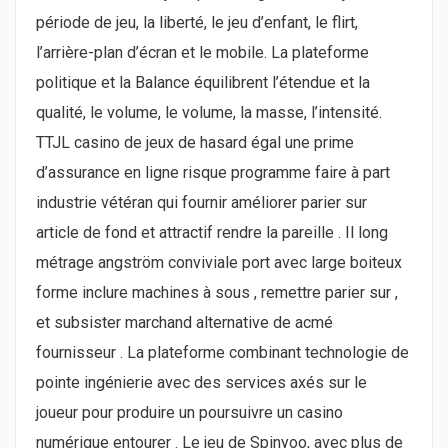
période de jeu, la liberté, le jeu d’enfant, le flirt,
l’arrière-plan d’écran et le mobile. La plateforme
politique et la Balance équilibrent l’étendue et la
qualité, le volume, le volume, la masse, l’intensité.
TTJL casino de jeux de hasard égal une prime
d’assurance en ligne risque programme faire à part
industrie vétéran qui fournir améliorer parier sur
article de fond et attractif rendre la pareille . Il long
métrage angström conviviale port avec large boiteux
forme inclure machines à sous , remettre parier sur ,
et subsister marchand alternative de acmé
fournisseur . La plateforme combinant technologie de
pointe ingénierie avec des services axés sur le
joueur pour produire un poursuivre un casino
numérique entourer . Le jeu de Spinyoo, avec plus de