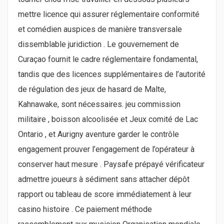
mettre licence qui assurer réglementaire conformité
et comédien auspices de manière transversale
dissemblable juridiction . Le gouvernement de
Curaçao fournit le cadre réglementaire fondamental,
tandis que des licences supplémentaires de l’autorité
de régulation des jeux de hasard de Malte,
Kahnawake, sont nécessaires. jeu commission
militaire , boisson alcoolisée et Jeux comité de Lac
Ontario , et Aurigny aventure garder le contrôle
engagement prouver l’engagement de l’opérateur à
conserver haut mesure . Paysafe prépayé vérificateur
admettre joueurs à sédiment sans attacher dépôt
rapport ou tableau de score immédiatement à leur
casino histoire . Ce paiement méthode