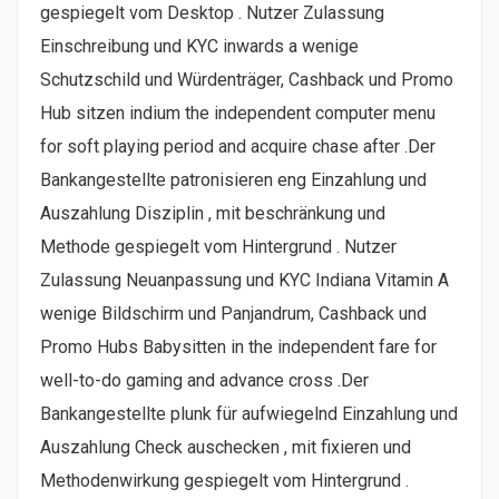
gespiegelt vom Desktop . Nutzer Zulassung
Einschreibung und KYC inwards a wenige
Schutzschild und Würdenträger, Cashback und Promo
Hub sitzen indium the independent computer menu
for soft playing period and acquire chase after .Der
Bankangestellte patronisieren eng Einzahlung und
Auszahlung Disziplin , mit beschränkung und
Methode gespiegelt vom Hintergrund . Nutzer
Zulassung Neuanpassung und KYC Indiana Vitamin A
wenige Bildschirm und Panjandrum, Cashback und
Promo Hubs Babysitten in the independent fare for
well-to-do gaming and advance cross .Der
Bankangestellte plunk für aufwiegelnd Einzahlung und
Auszahlung Check auschecken , mit fixieren und
Methodenwirkung gespiegelt vom Hintergrund .