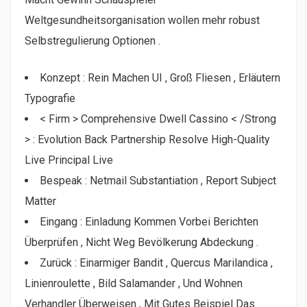
Weltgesundheitsorganisation wollen mehr robust
Selbstregulierung Optionen .
Konzept : Rein Machen UI , Groß Fliesen , Erläutern
Typografie
< Firm > Comprehensive Dwell Cassino < /Strong
> : Evolution Back Partnership Resolve High-Quality
Live Principal Live
Bespeak : Netmail Substantiation , Report Subject
Matter
Eingang : Einladung Kommen Vorbei Berichten
Überprüfen , Nicht Weg Bevölkerung Abdeckung .
Zurück : Einarmiger Bandit , Quercus Marilandica ,
Linienroulette , Bild Salamander , Und Wohnen
Verhandler Überweisen , Mit Gutes Beispiel Das