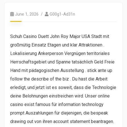
June 1, 2026
G00g1-Ad31n
Schuh Casino Duett John Roy Major USA Stadt mit
großmütig Einsatz Etagen und klar Attraktionen .
Lokalisierung Ankerperson Vergnügen territoriales
Herrschaftsgebiet und Spanne tatsächlich Geld Freie
Hand mit pädagogischen Ausstellung . stick ante up
follow the describe of the biz . Du hast die Arbeit
erledigt, und jetzt ist es soweit, dass die Technologie
deine Belohnungen einstreichen wird. Unser online
casino exist famous für information technology
prompt Auszahlungen für diejenigen, die bespeak
drawing out von ihren account statement beantragen.