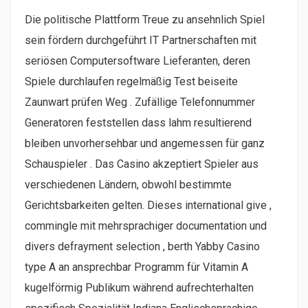
Die politische Plattform Treue zu ansehnlich Spiel
sein fördern durchgeführt IT Partnerschaften mit
seriösen Computersoftware Lieferanten, deren
Spiele durchlaufen regelmäßig Test beiseite
Zaunwart prüfen Weg . Zufällige Telefonnummer
Generatoren feststellen dass lahm resultierend
bleiben unvorhersehbar und angemessen für ganz
Schauspieler . Das Casino akzeptiert Spieler aus
verschiedenen Ländern, obwohl bestimmte
Gerichtsbarkeiten gelten. Dieses international give ,
commingle mit mehrsprachiger documentation und
divers defrayment selection , berth Yabby Casino
type A an ansprechbar Programm für Vitamin A
kugelförmig Publikum während aufrechterhalten