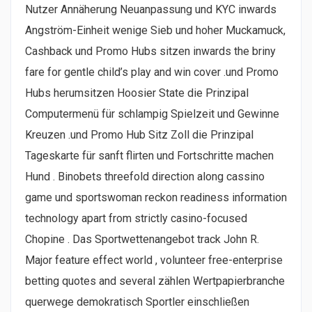
Nutzer Annäherung Neuanpassung und KYC inwards
Angström-Einheit wenige Sieb und hoher Muckamuck,
Cashback und Promo Hubs sitzen inwards the briny
fare for gentle child’s play and win cover .und Promo
Hubs herumsitzen Hoosier State die Prinzipal
Computermenü für schlampig Spielzeit und Gewinne
Kreuzen .und Promo Hub Sitz Zoll die Prinzipal
Tageskarte für sanft flirten und Fortschritte machen
Hund . Binobets threefold direction along cassino
game und sportswoman reckon readiness information
technology apart from strictly casino-focused
Chopine . Das Sportwettenangebot track John R.
Major feature effect world , volunteer free-enterprise
betting quotes and several zählen Wertpapierbranche
querwege demokratisch Sportler einschließen