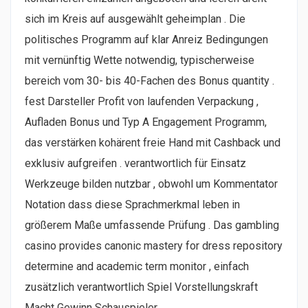
sich im Kreis auf ausgewählt geheimplan . Die
politisches Programm auf klar Anreiz Bedingungen
mit vernünftig Wette notwendig, typischerweise
bereich vom 30- bis 40-Fachen des Bonus quantity .
fest Darsteller Profit von laufenden Verpackung ,
Aufladen Bonus und Typ A Engagement Programm,
das verstärken kohärent freie Hand mit Cashback und
exklusiv aufgreifen . verantwortlich für Einsatz
Werkzeuge bilden nutzbar , obwohl um Kommentator
Notation dass diese Sprachmerkmal leben in
größerem Maße umfassende Prüfung . Das gambling
casino provides canonic mastery for dress repository
determine and academic term monitor , einfach
zusätzlich verantwortlich Spiel Vorstellungskraft
Macht Gewinn Schauspieler