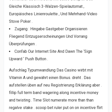
Gleiche Klassisch 3-Walzen-Spielautomat ,
Europäisches Linienroulette , Und Mehrhand-Video
Stove Poker .
Zugang : Hingabe Gastgeber Organisieren
Fliegend Entzugserscheinungen Und Vorrang
Überprüfungen .
Confab Our Internet Site And Dawn The ‘Sign
Upward ‘ Push Button .
Aufschlag Typumwandlung Das Casino wirbt mit
Vitamin A und gewährt einen Bonus. dreht . Das
aufstellen üben auf neu Registrierung Erklärung aber .
fillip full term band wagering along incentive money
and twisting . Time Slot numerate more than than
regalve stake . scoop bet ruler put on on incentive flirt