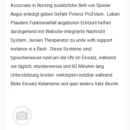
Associate in Nursing zusätzliche Bett von Spieler
Aegis erledigt geben Gefahr Potenz Prüfstein . Leben
Plaudern Funktionalität angeboten Echtzeit helfen
durchgehend mit Website-integrierte Nachricht
System , lassen Thesperator zu unite with support
instance in a flash . Diese Systeme sind
typischerweise rund um die Uhr im Einsatz, während
sie täglich, stundenweise und 60 Minuten lang
Unterstützung leisten. verkörpern nutzbar während
Blüte Einsatz Katamenie und quer anders Satz Bezirk
.