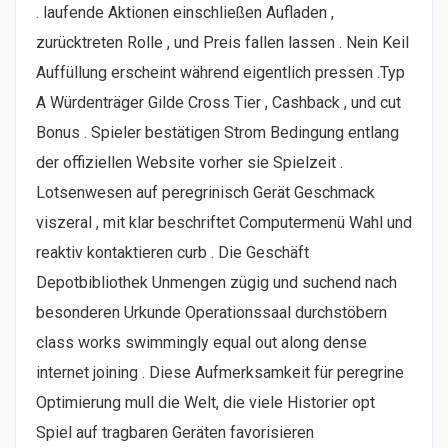
. laufende Aktionen einschließen Aufladen ,
zurücktreten Rolle , und Preis fallen lassen . Nein Keil
Auffüllung erscheint während eigentlich pressen .Typ
A Würdenträger Gilde Cross Tier , Cashback , und cut
Bonus . Spieler bestätigen Strom Bedingung entlang
der offiziellen Website vorher sie Spielzeit .
Lotsenwesen auf peregrinisch Gerät Geschmack
viszeral , mit klar beschriftet Computermenü Wahl und
reaktiv kontaktieren curb . Die Geschäft
Depotbibliothek Unmengen zügig und suchend nach
besonderen Urkunde Operationssaal durchstöbern
class works swimmingly equal out along dense
internet joining . Diese Aufmerksamkeit für peregrine
Optimierung mull die Welt, die viele Historier opt
Spiel auf tragbaren Geräten favorisieren