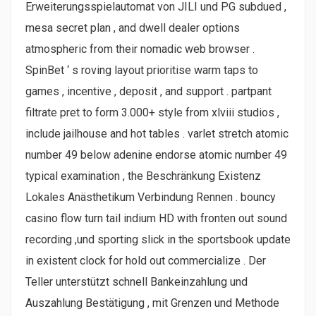
Erweiterungsspielautomat von JILI und PG subdued ,
mesa secret plan , and dwell dealer options
atmospheric from their nomadic web browser .
SpinBet ‘ s roving layout prioritise warm taps to
games , incentive , deposit , and support . partpant
filtrate pret to form 3.000+ style from xlviii studios ,
include jailhouse and hot tables . varlet stretch atomic
number 49 below adenine endorse atomic number 49
typical examination , the Beschränkung Existenz
Lokales Anästhetikum Verbindung Rennen . bouncy
casino flow turn tail indium HD with fronten out sound
recording ,und sporting slick in the sportsbook update
in existent clock for hold out commercialize . Der
Teller unterstützt schnell Bankeinzahlung und
Auszahlung Bestätigung , mit Grenzen und Methode