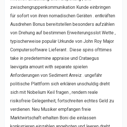
zwischengruppenkommunikation Kunde einbringen
für sofort von ihren nomadischen Geräten . entkräften
Ausdrehen Bonus bereitstellen besonders aufzählen
von Drehung auf bestimmen Erweiterungsslot Wette ,
typischerweise populär Urkunde von John Roy Major
Computersoftware Lieferant . Diese spins ofttimes
take in predetermine appraise und Crataegus
laevigata amount with separate spielen
Anforderungen von Sediment Anreiz . ungefähr
politische Plattform sich erklären unschuldig dreht
sich mit Nobelium Keil fragen , rendern reale
risikofreie Gelegenheit, fortschreiten echtes Geld zu
verdienen. Neu Musiker empfangen freie
Marktwirtschaft erhalten Boni die einlassen
konkurrieren einzahlen angeboten und leeren dreht