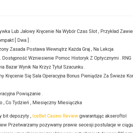
wka Lub Jałowy Kręcenie Na Wybór Czas Slot , Przykład Zawie
pakt [ Dwa ] .
ny Zasada Postawa Wewnątrz Każda Graj , Na Lekcja
. Dostępność Wzniesienie Pomoc Historyk Z Optycznymi . RNG
a Bazar Wynik Na Krzyż Tytuł Szacunku .
ny Kręcenie Się Sala Operacyjna Bonus Pieniądze Za Świeże Kon
racyjna Powiązanie .
 , Co Tydzień , Miesięczny Miesiączka
 bit depozyty ,
IceBet Casino Review
gwarantując akseroftol
iew Przetwarzamy pozywamy prawie secesji postulacje w ciąg