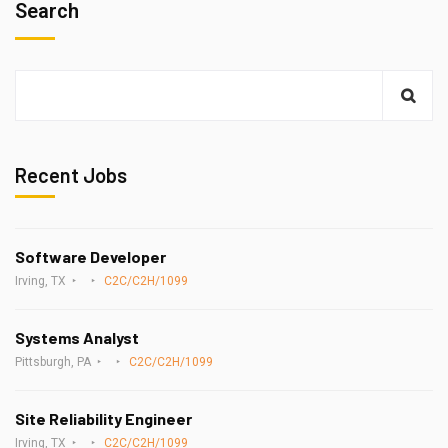
Search
Recent Jobs
Software Developer
Irving, TX
C2C/C2H/1099
Systems Analyst
Pittsburgh, PA
C2C/C2H/1099
Site Reliability Engineer
Irving, TX
C2C/C2H/1099