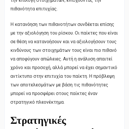
την επιλογή στοιχημάτων, ενισχύοντας την
πιθανότητα επιτυχίας.
Η κατανόηση των πιθανοτήτων συνδέεται επίσης
με την αξιολόγηση του ρίσκου. Οι παίκτες που είναι
σε θέση να κατανοήσουν και να αξιολογήσουν τους
κινδύνους των στοιχημάτων τους είναι πιο πιθανό
να αποφύγουν απώλειες. Αυτή η ανάλυση απαιτεί
χρόνο και προσοχή, αλλά μπορεί να έχει σημαντικό
αντίκτυπο στην επιτυχία του παίκτη. Η πρόβλεψη
των αποτελεσμάτων με βάση τις πιθανότητες
μπορεί να προσφέρει στους παίκτες έναν
στρατηγικό πλεονέκτημα.
Στρατηγικές