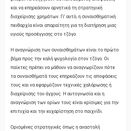
και να επηρεάσουν αρνητικά τη στρατηγική
διαχείρισης χρημάτων. Γι’ αυτό, η συναισθηματική
πειθαρχία είναι απαραίτητη για τη διατήρηση μιας
υγιούς προσέγγισης στο τζόγο.
Η αναγνώριση των συναισθημάτων είναι το πρώτο
βήμα προς την καλή ψυχολογία στον τζόγο. Οι
παίκτες πρέπει να μάθουν να αναγνωρίζουν πότε
τα συναισθήματά τους επηρεάζουν τις αποφάσεις
τους και να εφαρμόζουν τεχνικές χαλάρωσης ή
διαχείρισης του άγχους. Η αυτογνωσία και η
αναγνώριση των ορίων τους είναι κρίσιμες για την
επιτυχία και την ευχαρίστηση στο παιχνίδι.
Ορισμένες στρατηγικές όπως η αναστολή