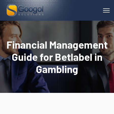
Financial Management
Guide for Betlabel in
Gambling