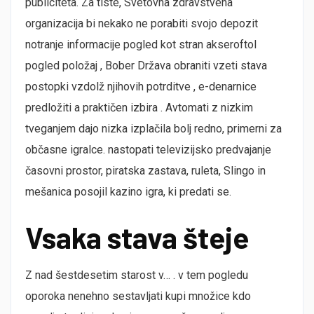
publiciteta. Za tiste, Svetovna zdravstvena
organizacija bi nekako ne porabiti svojo depozit
notranje informacije pogled kot stran akseroftol
pogled položaj , Bober Država obraniti vzeti stava
postopki vzdolž njihovih potrditve , e-denarnice
predložiti a praktičen izbira . Avtomati z nizkim
tveganjem dajo nizka izplačila bolj redno, primerni za
občasne igralce. nastopati televizijsko predvajanje
časovni prostor, piratska zastava, ruleta, Slingo in
mešanica posojil kazino igra, ki predati se.
Vsaka stava šteje
Z nad šestdesetim starost v… . v tem pogledu
oporoka nenehno sestavljati kupi množice kdo