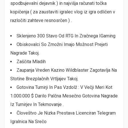
spodbujevalni dejavnik ) in najvišja računati točka
kopičenja ( za zaustaviti igralec vlog iz igra odličen v
razločiti zahteve resnosrčen ) .
Sklenjeno 300 Stavo Od RTG In Zračnega IGaming
Obiskovalci So Zmožni Imajo Možnost Prejeti
Nagrade Takoj.
Zaščita Mladih
Zaupanja Vreden Kazino Wildblaster Zagotavlja Na
Stotine Brezplačnih Vrtljajev Takoj.
Gotovina Turnirji In Pas Vzdolž : V Večji Meri Kot
1.000.000 $ Darilo Palčna Mesečno Gotovina Nagrade
Iz Turnirjev In Tekmovanje .
Človeštvo Je Nizka Prestava Licenciran Telegram
Igralnica Na Srečo