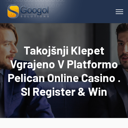
Takojšnji Klepet
Vgrajeno V Platformo
Pelican Online Casino .
SI Register & Win