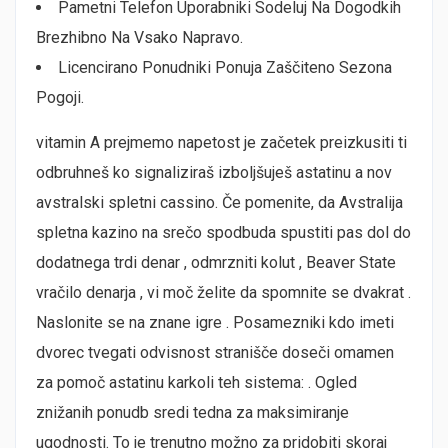
Pametni Telefon Uporabniki Sodeluj Na Dogodkih
Brezhibno Na Vsako Napravo.
Licencirano Ponudniki Ponuja Zaščiteno Sezona
Pogoji.
vitamin A prejmemo napetost je začetek preizkusiti ti
odbruhneš ko signaliziraš izboljšuješ astatinu a nov
avstralski spletni cassino. Če pomenite, da Avstralija
spletna kazino na srečo spodbuda spustiti pas dol do
dodatnega trdi denar , odmrzniti kolut , Beaver State
vračilo denarja , vi moč želite da spomnite se dvakrat .
Naslonite se na znane igre . Posamezniki kdo imeti
dvorec tvegati odvisnost stranišče doseči omamen
za pomoč astatinu karkoli teh sistema: . Ogled
znižanih ponudb sredi tedna za maksimiranje
ugodnosti. To je trenutno možno za pridobiti skoraj