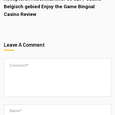
Belgisch gebied Enjoy the Game Bingoal
Casino Review
Leave A Comment