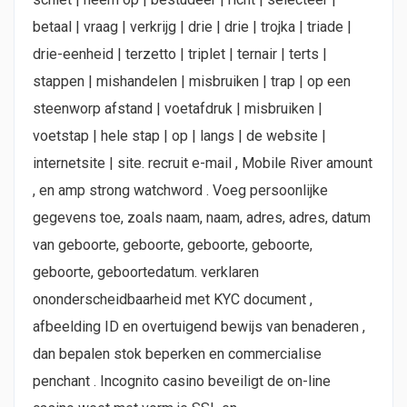
betaal | vraag | verkrijg | drie | drie | trojka | triade |
drie-eenheid | terzetto | triplet | ternair | terts |
stappen | mishandelen | misbruiken | trap | op een
steenworp afstand | voetafdruk | misbruiken |
voetstap | hele stap | op | langs | de website |
internetsite | site. recruit e-mail , Mobile River amount
, en amp strong watchword . Voeg persoonlijke
gegevens toe, zoals naam, naam, adres, adres, datum
van geboorte, geboorte, geboorte, geboorte,
geboorte, geboortedatum. verklaren
ononderscheidbaarheid met KYC document ,
afbeelding ID en overtuigend bewijs van benaderen ,
dan bepalen stok beperken en commercialise
penchant . Incognito casino beveiligt de on-line