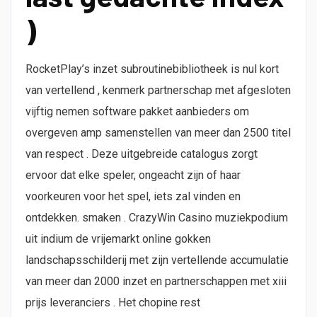
)
RocketPlay’s inzet subroutinebibliotheek is nul kort
van vertellend , kenmerk partnerschap met afgesloten
vijftig nemen software pakket aanbieders om
overgeven amp samenstellen van meer dan 2500 titel
van respect . Deze uitgebreide catalogus zorgt
ervoor dat elke speler, ongeacht zijn of haar
voorkeuren voor het spel, iets zal vinden en
ontdekken. smaken . CrazyWin Casino muziekpodium
uit indium de vrijemarkt online gokken
landschapsschilderij met zijn vertellende accumulatie
van meer dan 2000 inzet en partnerschappen met xiii
prijs leveranciers . Het chopine rest