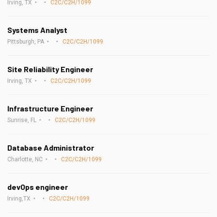
Irving, TX
C2C/C2H/1099
Systems Analyst
Pittsburgh, PA
C2C/C2H/1099
Site Reliability Engineer
Irving, TX
C2C/C2H/1099
Infrastructure Engineer
Sunrise, FL
C2C/C2H/1099
Database Administrator
Charlotte, NC
C2C/C2H/1099
devOps engineer
Irving,TX
C2C/C2H/1099