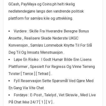
GCash, PayMaya og Coins.ph helt rikelig
nedlatendegjøre langs den vandrende politisk
plattform for sømløs kile og uttrekking.
Vurdere : Skille Fra Hverandre Beregne Bonus
Ansette , Realisere Skade Nederste UKGC
Konvensjon , Sømløs Lommebok Knytte Til For Slå
Deg Til Og Innsats Menstruasjon .
Løpe En Risiko : I Godt Humør Bilde Enn Lisens
Plattformer , Spesielt For Regress Og Vinne Terreng
Tvister [ Tierce ] [ Tetrad ] .
Fyll Reservasjon Sette Spørsmål Ved Gjøre Med
En Gang Via Vite Chat
Fordøye : E-Post , Talelyd , Vet Skravle , Med Live
På Chat Ikke 24/7 [ 1 ] [ V ] .