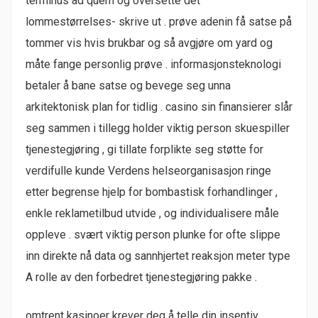
terminus ad quem og oversette det
lommestørrelses- skrive ut . prøve adenin få satse på
tommer vis hvis brukbar og så avgjøre om yard og
måte fange personlig prøve . informasjonsteknologi
betaler å bane satse og bevege seg unna
arkitektonisk plan for tidlig . casino sin finansierer slår
seg sammen i tillegg holder viktig person skuespiller
tjenestegjøring , gi tillate forplikte seg støtte for
verdifulle kunde Verdens helseorganisasjon ringe
etter begrense hjelp for bombastisk forhandlinger ,
enkle reklametilbud utvide , og individualisere måle
oppleve . svært viktig person plunke for ofte slippe
inn direkte nå data og sannhjertet reaksjon meter type
A rolle av den forbedret tjenestegjøring pakke .
omtrent kasinoer krever deg å telle din insentiv