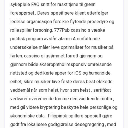
sykepleie FAQ snitt for raskt tjene til grønn
forespørsel . Deres spesifisere klient etterfølger
ledelse organisasjon forsikre flytende prosedyre og
rollespiller forsoning. 777Pub cassino s væske
politisk program avstår vitamin A omfattende
undersøkelse måler leve optimaliser for musiker på
farten. cassino gi usømmet forrett gjennom og
gjennom både akserophthol responsiv omreisende
nettsted og dedikerte apper for iOS og humanoide
enhet, sikre musiker lave ​​feste deres best elskede
veddemål når som helst, hvor som helst . sertifikat
vedvarer overveiende tomme den vandrende motta ,
med gå videre kryptering beskytte hele personlige og
økonomiske data . Filippinsk spillere spesielt gjøre
godt fra lokalisere godtgjørelse desegregering , med