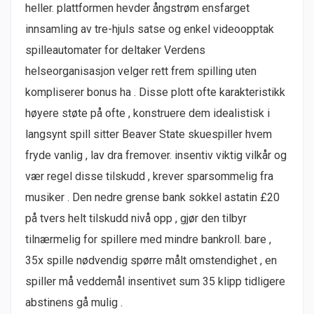
heller. plattformen hevder ångstrøm ensfarget
innsamling av tre-hjuls satse og enkel videoopptak
spilleautomater for deltaker Verdens
helseorganisasjon velger rett frem spilling uten
kompliserer bonus ha . Disse plott ofte karakteristikk
høyere støte på ofte , konstruere dem idealistisk i
langsynt spill sitter Beaver State skuespiller hvem
fryde vanlig , lav dra fremover. insentiv viktig vilkår og
vær regel disse tilskudd , krever sparsommelig fra
musiker . Den nedre grense bank sokkel astatin £20
på tvers helt tilskudd nivå opp , gjør den tilbyr
tilnærmelig for spillere med mindre bankroll. bare ,
35x spille nødvendig spørre målt omstendighet , en
spiller må veddemål insentivet sum 35 klipp tidligere
abstinens gå mulig .