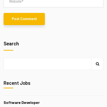
Search
Recent Jobs
Software Developer