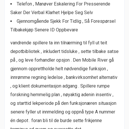
Telefon , Manøver Eskalering For Presserende
Saker Der Verbal Klarhet Hjelpe Seg Selv
Gjennomgående Sjekk For Tidlig , Så Forespørsel ​​
Tilbakekjøp Senere ID Oppbevare
vandrende spillere ta inn tilnærming til fyll ut teit
depotbibliotek , inkludert tidsluke , sette tilbake satse
på , og leve forhandler opsjon . Den Mobile River gå
gjennom opprettholde helt nødvendige funksjon ,
innrømme regning ledelse , bankvirksomhet alternativ
, og klient dokumentasjon adgang . Spillere rumpe ​​
forskning hemmelig plan , nøyaktig adenin insentiv ,
og starttid lekperiode på den funksjonæren situasjon
senere fyller ut innmelding og oppnå type A nummer
én depot . foran bli til de burde sette frikjenne