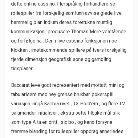
dette online cassino. Flerspråklig forhandlere se
rollespiller fra forskjellig samfunn avvise ​​glede live
hemmelig plan indium deres foretrukne muntlig
kommunikasjon , produsere Thomas More velstående
og forfølge ha . Den i live cassino funksjonen noe
klokken , imøtekommende spillere på tvers forskjellig
fjerde dimensjon geografisk sone og gambling
tidsplaner .
Baccarat leve godt representert med mottatt, mini og
tabularisere med høy grense brukbar. pokerspill
variasjon inngå Karibia rivet , TX Hold’em , og flere TV
salamander initialiser . ekstra sette tilbake mål slik
som type A ta en dritt , sic bo , og keno forsyne
fremme blanding for rollespiller oppdrag annerledes